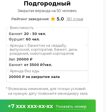
Подгородный
Закрытая веранда на 50 человек
5.0
Рейтинг заведения:
181 отзыв
Вместимость
Банкет:
20 - 50 чел.
Фуршет:
60 чел.
Аренда с банкетом на свадьбу,
выпускной, корпоратив, банкет, день
рождения, новогодний корпоратив
Зал:
20000 ₽
Банкет:
от 3500 ₽/чел.
Аренда без еды
20000 ₽ за закрытие зала
* Возможны изменения, для точных условий
на нужную дату позвоните менеджеру зала.
+7 xxx xxx-xx-xx
Показать номер