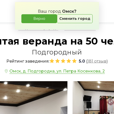
Ваш город
Омск?
Верно
Сменить город
Свадьба на природе
Банкетные залы
тая веранда на 50 ч
Подгородный
Рейтинг заведения:
5.0
181 отзыв
(
)
Омск, д. Подгородка, ул. Петра Косенкова, 2