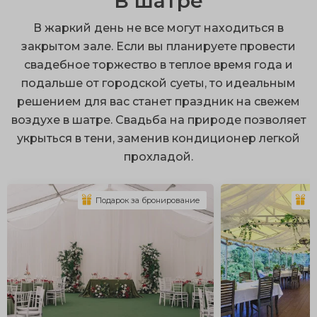
В шатре
можно совместить брачную церемонию и банкет
В жаркий день не все могут находиться в
благодаря выездной регистрации;
закрытом зале. Если вы планируете провести
терраса – это надежное укрытие от непогоды;
свадебное торжество в теплое время года и
подальше от городской суеты, то идеальным
сочные запоминающиеся снимки.
решением для вас станет праздник на свежем
Вы можете провести свадьбу на природе, выбрав
воздухе в шатре. Свадьба на природе позволяет
открытый, закрытый тип постройки, а также
укрыться в тени, заменив кондиционер легкой
встроенную или пристроенную веранду.
прохладой.
Архитектурная конструкция может быть любой
формы на ваш выбор. Уютные веранды для свадьбы
Подарок за бронирование
П
обустроены сценой, столами, диванами, и могут
защитить присутствующих от холода зимой и жары
летом.
Укрыться от грозы и ливня можно на застекленной
террасе, но там может быть слишком душно в жаркий
день. Открытая веранда отлично подойдет для