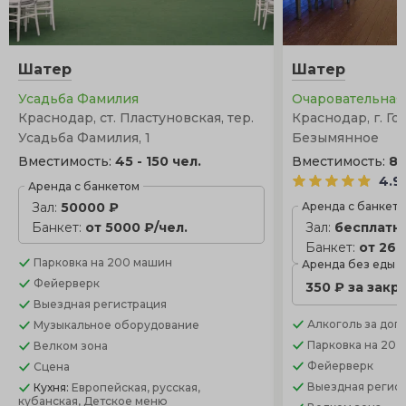
проведения торжества летом в тенистой прохладе
зелени, однако она не сможет уберечь гостей от ветра
и дождя, в отличие от церемонии в шатре.
Шатер
Шатер
Усадьба Фамилия
Очаровательная
Краснодар, ст. Пластуновская, тер.
Краснодар, г. Го
Усадьба Фамилия, 1
Безымянное
Вместимость:
45 - 150 чел.
Вместимость:
80
4.9
Аренда с банкетом
Зал:
50000 ₽
Аренда с банкет
Банкет:
от 5000 ₽/чел.
Зал:
бесплатн
Банкет:
от 260
Парковка
на 200 машин
Аренда без еды
Фейерверк
350 ₽ за закр
Выездная регистрация
Алкоголь
за доп.
Музыкальное оборудование
Парковка
на 20 
Велком зона
Фейерверк
Сцена
Выездная регис
Кухня:
Европейская, русская,
кубанская, Детское меню