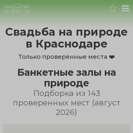
Краснодар
Свадьба на природе
Банкет
в Краснодаре
Свадьба
Только проверенные места ❤️
Банкетные залы на
День рождения
природе
Выпускной
Подборка из 143
проверенных мест (август
Корпоратив
2026)
Новогодний корпоратив