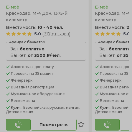
Ё-моё
Ё-моё
Краснодар, М-4 Дон, 1375-й
Краснодар, М-4 
километр
километр
Вместимость:
10 - 40 чел.
Вместимость:
20
(
)
5.0
717 отзывов
5.0
Аренда с банкетом
Аренда с банкет
Зал:
бесплатно
Зал:
бесплатн
Банкет:
от 3500 ₽/чел.
Банкет:
от 350
Алкоголь
за доп. плату
Алкоголь
за доп.
Парковка
на 35 машин
Парковка
на 35 
Фейерверк
Фейерверк
Выездная регистрация
Выездная регис
Музыкальное оборудование
Музыкальное об
Велком зона
Велком зона
Кухня:
Европейская, русская, мангал,
Кухня:
Европейска
Детское меню
Детское меню
Посмотреть
П