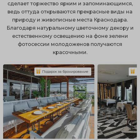
сервисом;
сделает торжество ярким и запоминающимся,
ведь оттуда открываются прекрасные виды на
ухоженная территория;
природу и живописные места Краснодара.
размещение большого количества гостей;
Благодаря натуральному цветочному декору и
множество локаций для фотосессий;
естественному освещению на фоне зелени
фотосессии молодоженов получаются
оборудованные площадки.
красочными.
Организация свадьбы на природе открывает
огромный простор для воплощения интересных идей.
Подарок за бронирование
П
К эксклюзивным вариантам можно отнести аренду
старинного особняка или шикарной дворянской
усадьбы с искусственными прудами и ландшафтным
парком. По желанию здесь можно установить
белоснежные шатры с драпировкой и заказать
оригинальную сервировку, подходящую по стиль.