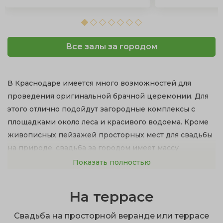
Все залы за городом
В Краснодаре имеется много возможностей для
проведения оригинальной брачной церемонии. Для
этого отлично подойдут загородные комплексы с
площадками около леса и красивого водоема. Кроме
живописных пейзажей просторных мест для свадьбы
на природе, свадьба за городом имеет массу
достоинств:
Показать полностью
рестораны с изысканной кухней и первоклассное
На террасе
обслуживание;
респектабельные интерьеры с безупречным
Свадьба на просторной веранде или террасе