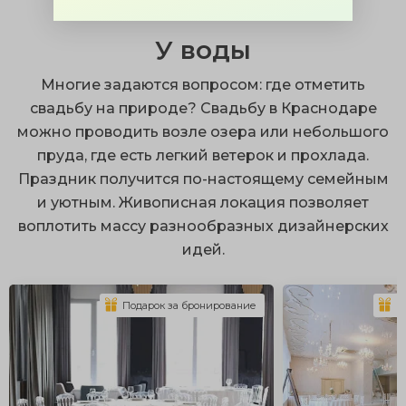
Преимущества проведения свадьбы на природе в
У воды
шатре:
Отпадает поиск аренды целого зала и ведущего.
Многие задаются вопросом: где отметить
свадьбу на природе? Свадьбу в Краснодаре
Свадьба под шатром выглядит современно и
можно проводить возле озера или небольшого
стильно.
пруда, где есть легкий ветерок и прохлада.
Новобрачные и гости смогут сделать красивейшие
Праздник получится по-настоящему семейным
фотоснимки и надолго запомнить волшебную
и уютным. Живописная локация позволяет
атмосферу.
воплотить массу разнообразных дизайнерских
Современные конструкции оборудованы барной
идей.
стойкой и люстрами, необходимыми для
освещения вечером.
Подарок за бронирование
П
Живописная уединенная локация в зонах отдыха
или парковых зонах.
Так как шатры универсальны, их можно оформить в