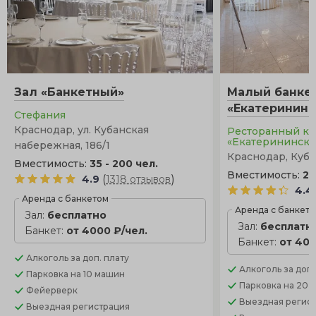
любой тематике, в отличие от зала. Здесь можно
обойтись без декора или украсить шатер
белоснежной драпировкой, использовать цветочные
композиции. Зимой этот вариант исключен, в отличие
от закрытой террасы.
Зал «Банкетный»
Малый банке
«Екатерининс
Стефания
Краснодар, ул. Кубанская
Ресторанный к
«Екатерининск
набережная, 186/1
Краснодар, Кубан
Вместимость:
35 - 200 чел.
Вместимость:
20
(
)
4.9
1318 отзывов
4.4
Аренда с банкетом
Аренда с банкет
Зал:
бесплатно
Зал:
бесплатн
Банкет:
от 4000 ₽/чел.
Банкет:
от 400
Алкоголь
за доп. плату
Алкоголь
за доп.
Парковка
на 10 машин
Парковка
на 20 
Фейерверк
Выездная регис
Выездная регистрация