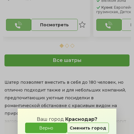
Велком зона
Кухня:
Европейск
грузинская, Детск
Посмотреть
П
Все шатры
Шатер позволяет вместить в себя до 180 человек, но
отлично подходит также и для небольших компаний,
предпочитающих уютные посиделки в
романтической обстановке с красивым видом на
природу. Рядом обычно располагаются уютные
Ваш город
Краснодар?
загородные комплексы и парк-отели, где гости могут
Верно
Сменить город
переночевать.
Показать полностью