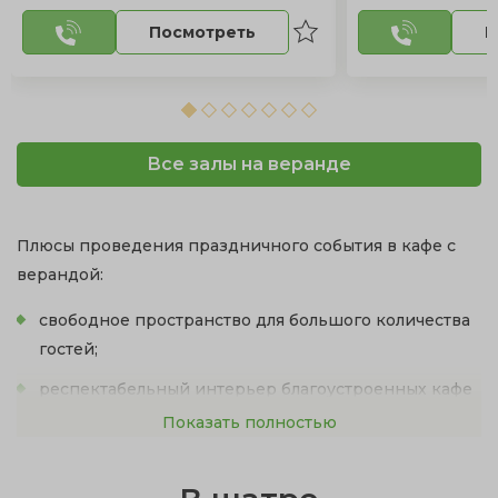
Посмотреть
П
Все залы на веранде
Плюсы проведения праздничного события в кафе с
верандой:
свободное пространство для большого количества
гостей;
респектабельный интерьер благоустроенных кафе
с выходом на веранду;
Показать полностью
непринужденная романтическая атмосфера на
свежем воздухе;