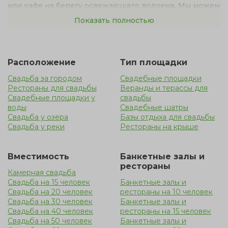
или кафе на берегу освежающего водоема. Мы можем
предложить великолепные банкетные залы с
Показать полностью
территорией у озера.
Свадьба на природе в Краснодаре — это красивый и
Расположение
Тип площадки
относительно недорогой вариант. Пышное торжество
Свадьба за городом
Свадебные площадки
дарит неограниченные возможности, в отличие от
Рестораны для свадьбы
Веранды и терассы для
закрытого помещения. Такая уединенная локация на
Свадебные площадки у
свадьбы
природе является прекрасным решением, но следует
воды
Свадебные шатры
Свадьба у озера
Базы отдыха для свадьбы
помнить, что на открытой местности гостей может
Свадьба у реки
Рестораны на крыше
застать дождь, поэтому лучше продумать вариант с
арендой террасы у воды
Вместимость
Банкетные залы и
рестораны
Камерная свадьба
Свадьба на 15 человек
Банкетные залы и
Свадьба на 20 человек
рестораны на 10 человек
Свадьба на 30 человек
Банкетные залы и
Свадьба на 40 человек
рестораны на 15 человек
Свадьба на 50 человек
Банкетные залы и