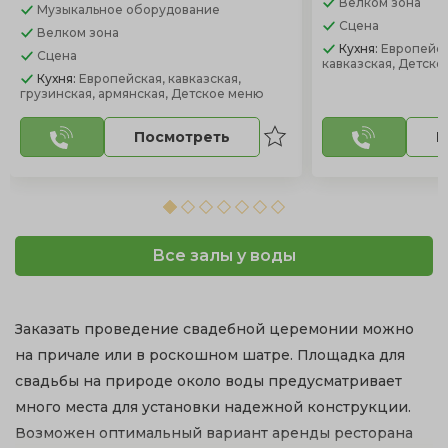
Велком зона
Музыкальное оборудование
Сцена
Велком зона
Кухня:
Европейск
Сцена
кавказская, Детск
Кухня:
Европейская, кавказская,
грузинская, армянская, Детское меню
Посмотреть
П
Все залы у воды
Заказать проведение свадебной церемонии можно
на причале или в роскошном шатре. Площадка для
свадьбы на природе около воды предусматривает
много места для установки надежной конструкции.
Возможен оптимальный вариант аренды ресторана