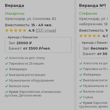
Веранда
Веранда №1
Макароны
Стефания
Краснодар, ул. Соколова, 82
Краснодар, ул. 
набережная, 186
Вместимость:
15 - 45 чел.
(
)
4.9
1331 отзыв
Вместимость:
10
4.9
Аренда с банкетом
Зал:
25000 ₽
Аренда с банкет
Банкет:
от 3500 ₽/чел.
Зал:
бесплатн
Банкет:
от 500
Алкоголь
за доп. плату
Алкоголь
за доп.
Парковка
на 25 машин
Парковка
на 10 
Фейерверк
Фейерверк
Выездная регистрация
Выездная регис
Музыкальное оборудование
Музыкальное об
Велком зона
Велком зона
Кухня:
Европейская, итальянская,
русская, Детское меню
Сцена
Кухня:
Европейск
грузинская, армянс