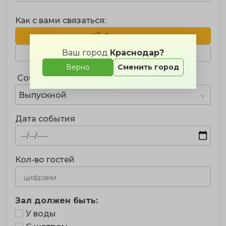
Как с вами связаться:
Звонок
Ваш город
Краснодар?
Telegram
WhatsApp
Верно
Сменить город
Событие
Выпускной
Дата события
Кол-во гостей
Зал должен быть:
У воды