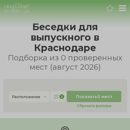
Краснодар
Беседки для
выпускного в
Банкет
Краснодаре
Свадьба
Подборка из 0 проверенных
мест (август 2026)
День рождения
Выпускной
Показать
0 мест
2
Расположение
Корпоратив
Сбросить фильтры
Новогодний корпоратив