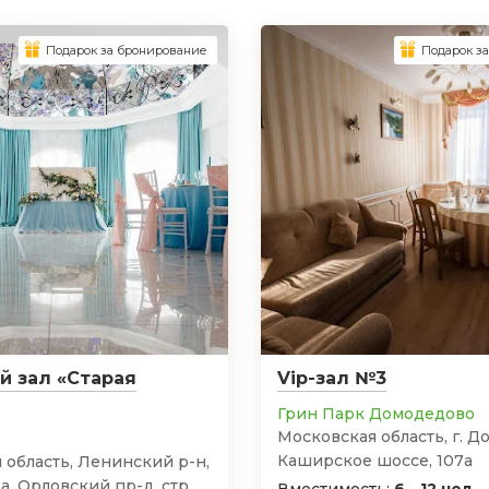
Подарок за бронирование
Подарок з
й зал «Старая
Vip-зал №3
Грин Парк Домодедово
Московская область, г. Д
Каширское шоссе, 107а
 область, Ленинский р-н,
а, Орловский пр-д, стр.