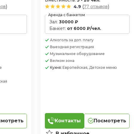
Вместимость:
5 - 20 чел.
)
(
)
вов
4.9
77 отзывов
Аренда с банкетом
Зал:
30000 ₽
Банкет:
от 6000 ₽/чел.
Алкоголь
за доп. плату
Выездная регистрация
Музыкальное оборудование
Велком зона
е
Кухня:
Европейская, Детское меню
ская
смотреть
Контакты
Посмотреть