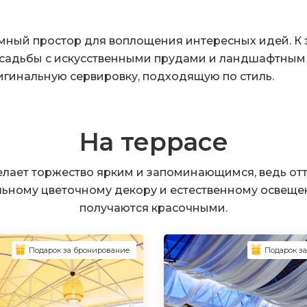
мный простор для воплощения интересных идей. К
садьбы с искусственными прудами и ландшафтным 
игинальную сервировку, подходящую по стиль.
На террасе
елает торжество ярким и запоминающимся, ведь от
льному цветочному декору и естественному освещ
получаются красочными.
Подарок за бронирование
Подарок з