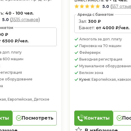
Вместимость:
6 - 12 чел.
(
5.0
557 отзы
ь:
40 - 100 чел.
Аренда с банкетом
(
)
5.0
3535 отзывов
Зал:
300 ₽
Банкет:
от 4000 ₽/чел.
анкетом
00 ₽
Алкоголь
за доп. плату
т 6500 ₽/чел.
Парковка
на 70 машин
а доп. плату
Фейерверк
а 600 машин
Выездная регистрация
к
Музыкальное оборудовани
регистрация
Велком зона
ое оборудование
Кухня:
Европейская, кавказ
на
кая, Европейская, Детское
кты
Посмотреть
Контакты
По