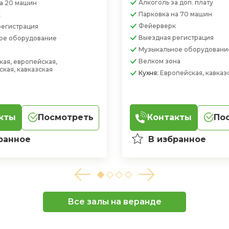
Алкоголь
за доп. плату
а 20 машин
Парковка
на 70 машин
к
Фейерверк
регистрация
Выездная регистрация
ое оборудование
Музыкальное оборудовани
Велком зона
кая, европейская,
кая, кавказская
Кухня:
Европейская, кавказ
кты
Посмотреть
Контакты
По
Все залы на веранде