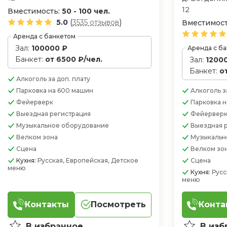
12
Вместимость:
50 - 100 чел.
(
)
5.0
3535 отзывов
Вместимост
Аренда с банкетом
Зал:
100000 ₽
Аренда с б
Банкет:
от 6500 ₽/чел.
Зал:
1200
Банкет:
о
Алкоголь
за доп. плату
Парковка
на 600 машин
Алкоголь
з
Фейерверк
Парковка
н
Выездная регистрация
Фейервер
Музыкальное оборудование
Выездная 
Велком зона
Музыкальн
Сцена
Велком зо
Кухня:
Русская, Европейская, Детское
Сцена
меню
Кухня:
Русс
меню
Контакты
Посмотреть
Конта