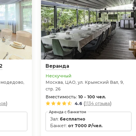
2
Веранда
Нескучный
омодедово,
Москва, ЦАО, ул. Крымский Вал, 9,
стр. 26
Вместимость:
10 - 100 чел.
)
(
)
вов
4.6
1134 отзыва
Аренда с банкетом
Зал:
бесплатно
Банкет:
от 7000 ₽/чел.