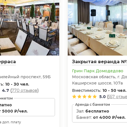
ерраса
Закрытая веранда №
Грин Парк Домодедово
илейный проспект, 59Б
Московская область, г. Д
Каширское шоссе, 107а
ь:
10 - 30 чел.
(
)
4.7
770 отзывов
Вместимость:
10 - 50 чел.
(
5.0
557 отзы
анкетом
латно
Аренда с банкетом
т 5000 ₽/чел.
Зал:
бесплатно
Банкет:
от 4000 ₽/чел.
а доп. плату