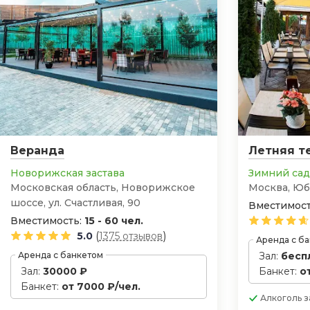
Веранда
Летняя т
Новорижская застава
Зимний сад
Московская область, Новорижское
Москва, Юб
шоссе, ул. Счастливая, 90
Вместимост
Вместимость:
15 - 60 чел.
(
)
5.0
1375 отзывов
Аренда с б
Аренда с банкетом
Зал:
бесп
Зал:
30000 ₽
Банкет:
о
Банкет:
от 7000 ₽/чел.
Алкоголь
з