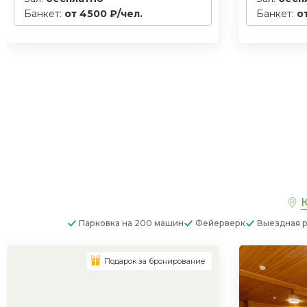
Банкет:
от 4500 ₽/чел.
Банкет:
о
К
Парковка
на 200 машин
Фейерверк
Выездная р
Подарок за бронирование