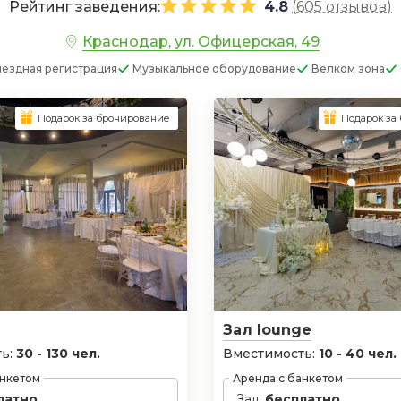
Рейтинг заведения:
4.8
(
605 отзывов
)
Краснодар, ул. Офицерская, 49
ездная регистрация
Музыкальное оборудование
Велком зона
Подарок за бронирование
Подарок за
Зал lounge
ь:
30 - 130 чел.
Вместимость:
10 - 40 чел.
анкетом
Аренда с банкетом
латно
Зал:
бесплатно