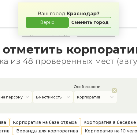
Ваш город
Краснодар?
Верно
Сменить город
Свадьба на природе
Банкетные залы
 отметить корпорати
а из 48 проверенных мест (авгу
Особенности
 на персону
Вместимость
Корпоратив
ива
Корпоратив на базе отдыха
Корпоратив в беседке
атив
Веранды для корпоратива
Корпоратив на 10 чел