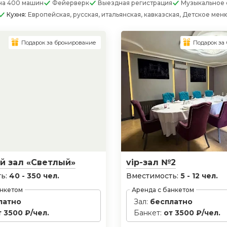
на 400 машин
Фейерверк
Выездная регистрация
Музыкальное 
Кухня:
Европейская, русская, итальянская, кавказская, Детское мен
Подарок за бронирование
Подарок за
й зал «Светлый»
vip-зал №2
ь:
40 - 350 чел.
Вместимость:
5 - 12 чел.
анкетом
Аренда с банкетом
латно
Зал:
бесплатно
т 3500 ₽/чел.
Банкет:
от 3500 ₽/чел.