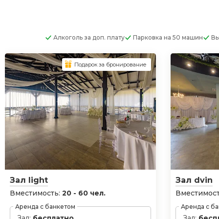
Алкоголь
за доп. плату
Парковка
на 50 машин
Вы
Подарок за бронирование
Зал light
Зал dvin
Вместимость:
20 - 60 чел.
Вместимост
Аренда с банкетом
Аренда с б
Зал:
бесплатно
Зал:
бесп