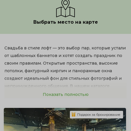
Выбрать место на карте
Свадьба в стиле лофт — это выбор пар, которые устали
от шаблонных банкетов и хотят создать праздник по
своим правилам. Открытые пространства, высокие
потолки, фактурный кирпич и панорамные окна
создают идеальный фон для стильных фотографий и
непринужденного общения. В нашем каталоге
собраны лучшие лофты Краснодара: от уютных
Показать полностью
камерных студий до масштабных индустриальных
площадок.
Подарок за бронирование
Ниже представлен полный список свободных
площадок с актуальными ценами. Используйте