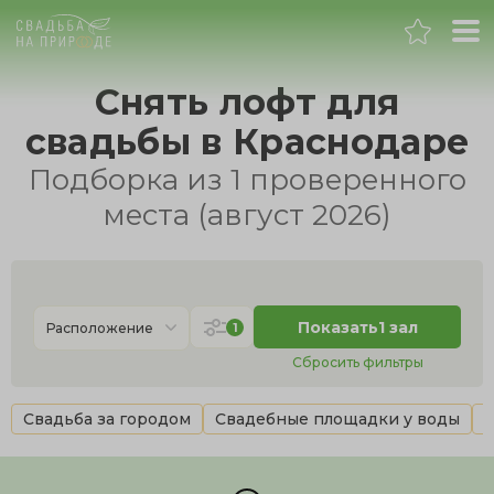
Краснодар
Снять лофт для
свадьбы в Краснодаре
Банкет
Подборка из 1 проверенного
Свадьба
местa (август 2026)
День рождения
Выпускной
Показать
1 зал
1
Расположение
Сбросить фильтры
Корпоратив
Свадьба за городом
Свадебные площадки у воды
В
Новогодний корпоратив