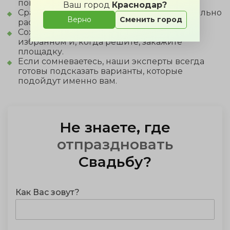
понять особенности каждой площадки.
Ваш город
Краснодар?
Сравните стоимость аренды, чтобы правильно
Верно
Сменить город
рассчитать бюджет свадьбы.
Сохраните интересные предложения в
избранном и, когда решите, закажите
площадку.
Если сомневаетесь, наши эксперты всегда
готовы подсказать варианты, которые
подойдут именно вам.
Не знаете, где
отпраздновать
Свадьбу
?
Как Вас зовут?