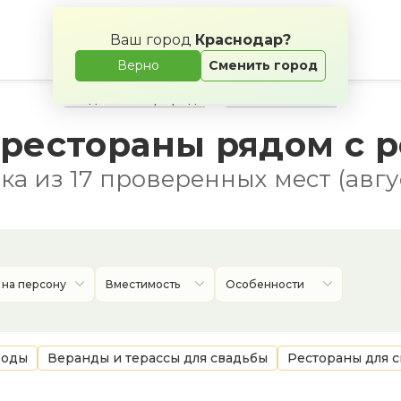
Ваш город
Краснодар?
Верно
Сменить город
Свадьба на природе
Банкетные залы
 рестораны рядом с р
а из 17 проверенных мест (авгу
 на персону
Вместимость
Особенности
воды
Веранды и терассы для свадьбы
Рестораны для 