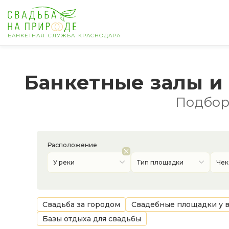
БАНКЕТНАЯ СЛУЖБА КРАСНОДАРА
Краснодар
Банкетные залы и
Банкет
Подборк
Свадьба
День рождения
Расположение
У реки
Тип площадки
Чек
Выпускной
Корпоратив
Свадьба за городом
Свадебные площадки у 
Базы отдыха для свадьбы
Новогодний корпоратив