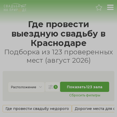
Краснодар
Где провести
выездную свадьбу в
Банкет
Краснодаре
Свадьба
Подборка из 123 проверенных
мест (август 2026)
День рождения
Выпускной
Показать
123 зала
1
Расположение
Корпоратив
Сбросить фильтры
Новогодний корпоратив
Где провести свадьбу недорого
Дорогие места для с