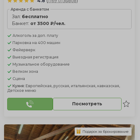
(
)
4.8
1169 отзывов
Аренда с банкетом
Зал:
бесплатно
Банкет:
от 3500 ₽/чел.
Алкоголь
за доп. плату
Парковка
на 400 машин
Фейерверк
Выездная регистрация
Музыкальное оборудование
Велком зона
Сцена
Кухня:
Европейская, русская, итальянская, кавказская,
Детское меню
Посмотреть
Подарок за бронирование