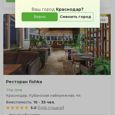
Ваш город
Краснодар?
Верно
Сменить город
Подарок за бронирование
Ресторан fishka
The One
Краснодар, Кубанская набережная, 44
Вместимость:
10 - 35 чел.
(
)
5.0
1466 отзывов
Аренда с банкетом