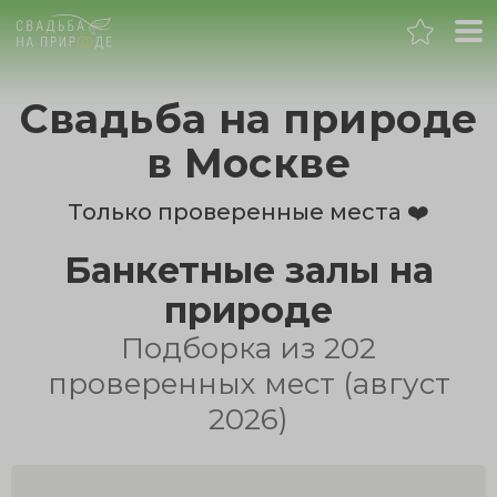
Москва
Свадьба на природе
Банкет
в Москве
Свадьба
Только проверенные места ❤️
Банкетные залы на
День рождения
природе
Выпускной
Подборка из 202
проверенных мест (август
Корпоратив
2026)
Новогодний корпоратив