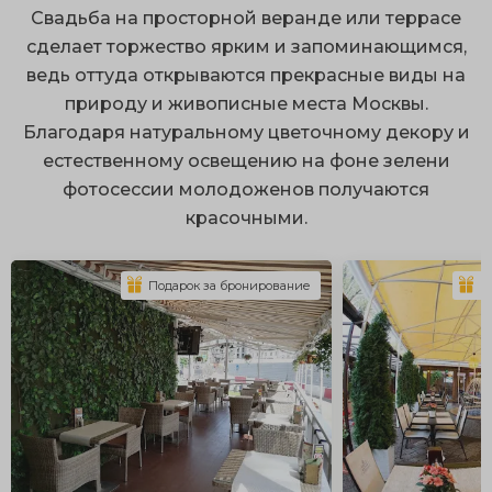
респектабельные интерьеры с безупречным
Свадьба на просторной веранде или террасе
сервисом;
сделает торжество ярким и запоминающимся,
ведь оттуда открываются прекрасные виды на
ухоженная территория;
природу и живописные места Москвы.
размещение большого количества гостей;
Благодаря натуральному цветочному декору и
множество локаций для фотосессий;
естественному освещению на фоне зелени
фотосессии молодоженов получаются
оборудованные площадки.
красочными.
Организация свадьбы на природе открывает
огромный простор для воплощения интересных идей.
Подарок за бронирование
П
К эксклюзивным вариантам можно отнести аренду
старинного особняка или шикарной дворянской
усадьбы с искусственными прудами и ландшафтным
парком. По желанию здесь можно установить
белоснежные шатры с драпировкой и заказать
оригинальную сервировку, подходящую по стиль.