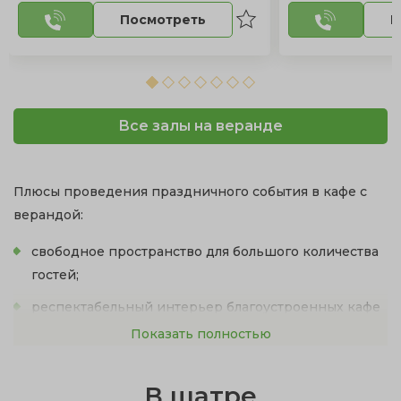
Посмотреть
П
Все залы на веранде
Плюсы проведения праздничного события в кафе с
верандой:
свободное пространство для большого количества
гостей;
респектабельный интерьер благоустроенных кафе
с выходом на веранду;
Показать полностью
непринужденная романтическая атмосфера на
свежем воздухе;
В шатре