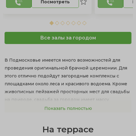
Посмотреть
П
Все залы за городом
В Подмосковье имеется много возможностей для
проведения оригинальной брачной церемонии. Для
этого отлично подойдут загородные комплексы с
площадками около леса и красивого водоема. Кроме
живописных пейзажей просторных мест для свадьбы
на природе, свадьба за городом имеет массу
достоинств:
Показать полностью
рестораны с изысканной кухней и первоклассное
На террасе
обслуживание;