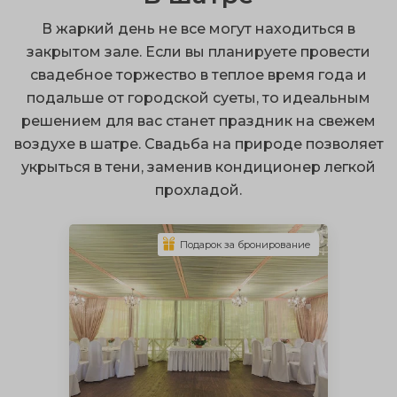
можно совместить брачную церемонию и банкет
В жаркий день не все могут находиться в
благодаря выездной регистрации;
закрытом зале. Если вы планируете провести
терраса – это надежное укрытие от непогоды;
свадебное торжество в теплое время года и
подальше от городской суеты, то идеальным
сочные запоминающиеся снимки.
решением для вас станет праздник на свежем
Вы можете провести свадьбу на природе, выбрав
воздухе в шатре. Свадьба на природе позволяет
открытый, закрытый тип постройки, а также
укрыться в тени, заменив кондиционер легкой
встроенную или пристроенную веранду.
прохладой.
Архитектурная конструкция может быть любой
формы на ваш выбор. Уютные веранды для свадьбы
Подарок за бронирование
обустроены сценой, столами, диванами, и могут
защитить присутствующих от холода зимой и жары
летом.
Укрыться от грозы и ливня можно на застекленной
террасе, но там может быть слишком душно в жаркий
день. Открытая веранда отлично подойдет для