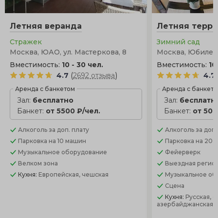
Летняя веранда
Летняя терра
Стражек
Зимний сад
Москва, ЮАО, ул. Мастеркова, 8
Москва, Юбилей
Вместимость:
10 - 30 чел.
Вместимость:
10
(
)
4.7
2692 отзыва
4.7
Аренда с банкетом
Аренда с банкет
Зал:
бесплатно
Зал:
бесплатн
Банкет:
от 5500 ₽/чел.
Банкет:
от 500
Алкоголь
за доп. плату
Алкоголь
за доп.
Парковка
на 10 машин
Парковка
на 20 
Музыкальное оборудование
Фейерверк
Велком зона
Выездная регис
Кухня:
Европейская, чешская
Музыкальное об
Сцена
Кухня:
Русская, 
азербайджанская, 