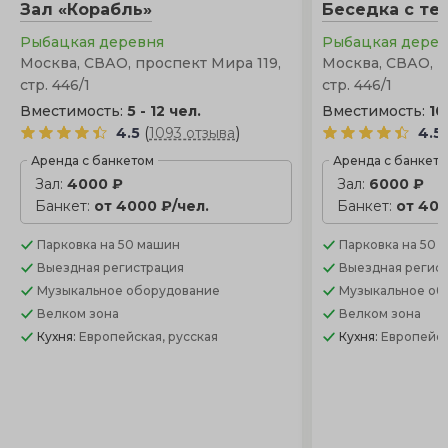
Зал «Корабль»
Беседка с те
от закрытой террасы.
Рыбацкая деревня
Рыбацкая дере
Москва, СВАО, проспект Мира 119,
Москва, СВАО, п
стр. 446/1
стр. 446/1
Вместимость:
5 - 12 чел.
Вместимость:
10
(
)
4.5
1093 отзыва
4.5
Аренда с банкетом
Аренда с банкет
Зал:
4000 ₽
Зал:
6000 ₽
Банкет:
от 4000 ₽/чел.
Банкет:
от 400
Парковка
на 50 машин
Парковка
на 50 
Выездная регистрация
Выездная регис
Музыкальное оборудование
Музыкальное об
Велком зона
Велком зона
Кухня:
Европейская, русская
Кухня:
Европейск