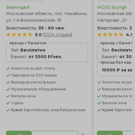
Берендей
MOJO lounge
Московская область, пос. Нахабино,
Московская облас
ул. 1-я Волоколамская, 1б
Нагорная , 21
Вместимость:
35 - 60 чел.
Вместимость:
20
(
)
5.0
1024 отзыва
4.9
Аренда с банкетом
Аренда с банкет
Зал:
бесплатно
Зал:
бесплатн
Банкет:
от 5500 ₽/чел.
Банкет:
от 300
Аренда без еды
Алкоголь
за доп. плату
10000 ₽ за за
Парковка
на 200 машин
Выездная регистрация
Алкоголь
за доп.
Музыкальное оборудование
Выездная регис
Велком зона
Музыкальное об
Сцена
Велком зона
Кухня:
Европейская, азербайджанская
Кухня:
Европейс