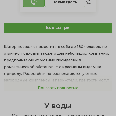
Посмотреть
Все шатры
Шатер позволяет вместить в себя до 180 человек, но
отлично подходит также и для небольших компаний,
предпочитающих уютные посиделки в
романтической обстановке с красивым видом на
природу. Рядом обычно располагаются уютные
загородные комплексы и парк-отели, где гости могут
переночевать.
Показать полностью
Преимущества проведения свадьбы на природе в
У воды
шатре:
Отпадает поиск аренды целого зала и ведущего.
Многие задаются вопросом: где отметить