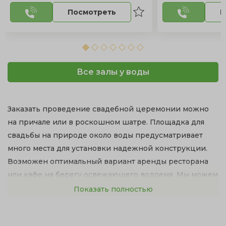
Посмотреть
П
Все залы у воды
Заказать проведение свадебной церемонии можно
на причале или в роскошном шатре. Площадка для
свадьбы на природе около воды предусматривает
много места для установки надежной конструкции.
Возможен оптимальный вариант аренды ресторана
или кафе на берегу освежающего водоема. Мы можем
предложить великолепные банкетные залы с
Показать полностью
территорией у озера.
Свадьба на природе в Москве — это красивый и