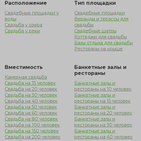
Расположение
Тип площадки
относительно недорогой вариант. Пышное торжество
Свадебные площадки у
Свадебные площадки
дарит неограниченные возможности, в отличие от
воды
Веранды и терассы для
закрытого помещения. Такая уединенная локация на
Свадьба у озера
свадьбы
природе является прекрасным решением, но следует
Свадьба у реки
Свадебные шатры
Коттеджи для свадьбы
помнить, что на открытой местности гостей может
Базы отдыха для свадьбы
застать дождь, поэтому лучше продумать вариант с
Рестораны на крыше
арендой террасы у воды
Вместимость
Банкетные залы и
рестораны
Камерная свадьба
Свадьба на 15 человек
Банкетные залы и
Свадьба на 20 человек
рестораны на 10 человек
Свадьба на 30 человек
Банкетные залы и
Свадьба на 40 человек
рестораны на 15 человек
Свадьба на 50 человек
Банкетные залы и
Свадьба на 60 человек
рестораны на 20 человек
Свадьба на 80 человек
Банкетные залы и
Свадьба на 100 человек
рестораны на 30 человек
Свадьба на 150 человек
Банкетные залы и
Свадьба на 200 человек
рестораны на 40 человек