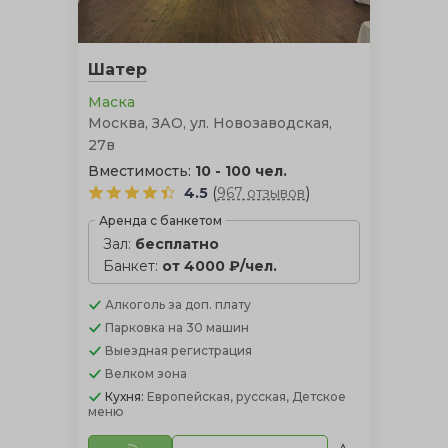
проведения торжества летом в тенистой прохладе
зелени, однако она не сможет уберечь гостей от ветра
и дождя, в отличие от церемонии в шатре.
Шатер
Маска
Москва, ЗАО, ул. Новозаводская,
27в
Вместимость:
10 - 100 чел.
(
)
4.5
967 отзывов
Аренда с банкетом
Зал:
бесплатно
Банкет:
от 4000 ₽/чел.
Алкоголь
за доп. плату
Парковка
на 30 машин
Выездная регистрация
Велком зона
Кухня:
Европейская, русская, Детское
меню