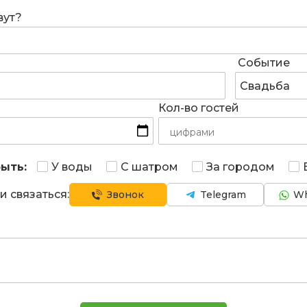
вут?
Событие
Свадьба
Кол-во гостей
ыть:
У воды
С шатром
За городом
и связаться:
Звонок
Telegram
Wh