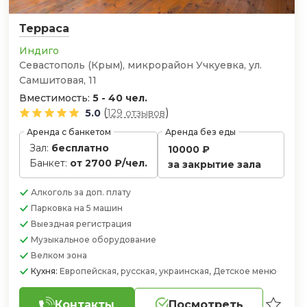
Терраса
Индиго
Севастополь (Крым), микрорайон Учкуевка, ул.
Самшитовая, 11
Вместимость:
5 - 40 чел.
(
)
5.0
129 отзывов
Аренда с банкетом
Аренда без еды
Зал:
бесплатно
10000 ₽
Банкет:
от 2700 ₽/чел.
за закрытие зала
Алкоголь
за доп. плату
Парковка
на 5 машин
Выездная регистрация
Музыкальное оборудование
Велком зона
Кухня:
Европейская, русская, украинская, Детское меню
Контакты
Посмотреть