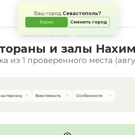
Ваш город
Севастополь?
Верно
Сменить город
Свадьба на природе
Банкетные залы
тораны и залы Нахим
а из 1 проверенного местa (авгу
 на персону
Вместимость
Особенности