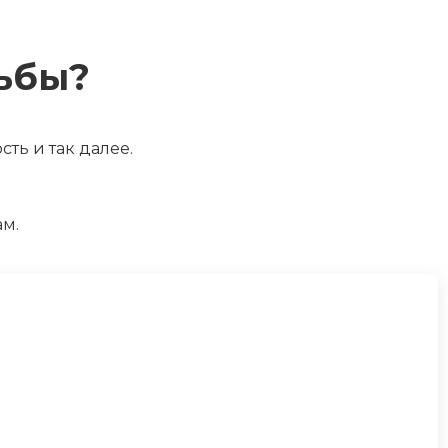
ьбы?
ть и так далее.
ам.