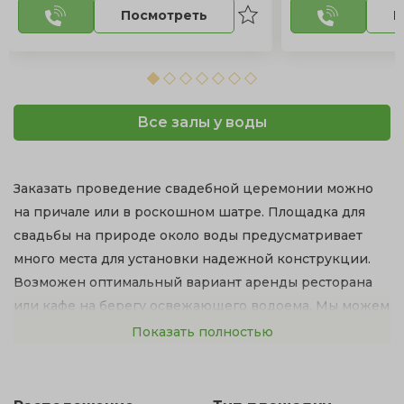
Посмотреть
П
Все залы у воды
Заказать проведение свадебной церемонии можно
на причале или в роскошном шатре. Площадка для
свадьбы на природе около воды предусматривает
много места для установки надежной конструкции.
Возможен оптимальный вариант аренды ресторана
или кафе на берегу освежающего водоема. Мы можем
предложить великолепные банкетные залы с
Показать полностью
территорией у озера.
Свадьба на природе в Москве — это красивый и