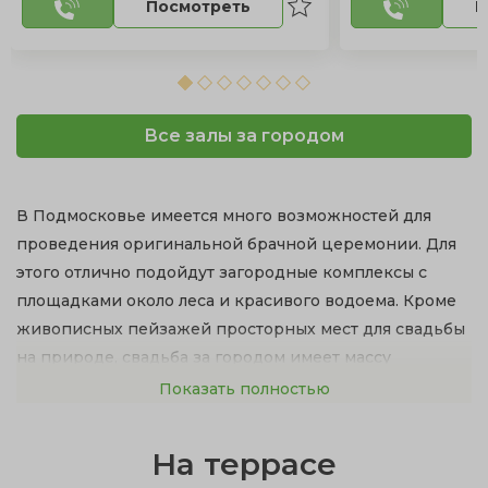
Посмотреть
П
Все залы за городом
В Подмосковье имеется много возможностей для
проведения оригинальной брачной церемонии. Для
этого отлично подойдут загородные комплексы с
площадками около леса и красивого водоема. Кроме
живописных пейзажей просторных мест для свадьбы
на природе, свадьба за городом имеет массу
достоинств:
Показать полностью
рестораны с изысканной кухней и первоклассное
На террасе
обслуживание;