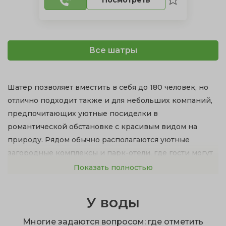
Все шатры
Шатер позволяет вместить в себя до 180 человек, но
отлично подходит также и для небольших компаний,
предпочитающих уютные посиделки в
романтической обстановке с красивым видом на
природу. Рядом обычно располагаются уютные
загородные комплексы и парк-отели, где гости могут
переночевать.
Показать полностью
Преимущества проведения свадьбы на природе в
У воды
шатре:
Отпадает поиск аренды целого зала и ведущего.
Многие задаются вопросом: где отметить