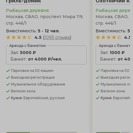
Гриль-домик
Охотничий ка
от закрытой террасы.
Рыбацкая деревня
Рыбацкая дере
Москва, СВАО, проспект Мира 119,
Москва, СВАО, п
стр. 446/1
стр. 446/1
Вместимость:
5 - 12 чел.
Вместимость:
5 
(
)
4.5
1093 отзыва
4.5
Аренда с банкетом
Аренда с банкет
Зал:
5000 ₽
Зал:
1000 ₽
Банкет:
от 4000 ₽/чел.
Банкет:
от 400
Парковка
на 50 машин
Парковка
на 50 
Выездная регистрация
Выездная регис
Музыкальное оборудование
Музыкальное об
Велком зона
Велком зона
Кухня:
Европейская, русская
Кухня:
Европейск