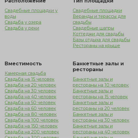
Расположение
Тип площадки
относительно недорогой вариант. Пышное торжество
Свадебные площадки у
Свадебные площадки
дарит неограниченные возможности, в отличие от
воды
Веранды и терассы для
закрытого помещения. Такая уединенная локация на
Свадьба у озера
свадьбы
природе является прекрасным решением, но следует
Свадьба у реки
Свадебные шатры
Коттеджи для свадьбы
помнить, что на открытой местности гостей может
Базы отдыха для свадьбы
застать дождь, поэтому лучше продумать вариант с
Рестораны на крыше
арендой террасы у воды
Вместимость
Банкетные залы и
рестораны
Камерная свадьба
Свадьба на 15 человек
Банкетные залы и
Свадьба на 20 человек
рестораны на 10 человек
Свадьба на 30 человек
Банкетные залы и
Свадьба на 40 человек
рестораны на 15 человек
Свадьба на 50 человек
Банкетные залы и
Свадьба на 60 человек
рестораны на 20 человек
Свадьба на 80 человек
Банкетные залы и
Свадьба на 100 человек
рестораны на 30 человек
Свадьба на 150 человек
Банкетные залы и
Свадьба на 200 человек
рестораны на 40 человек
Свадьба на 300 человек
Банкетные залы и