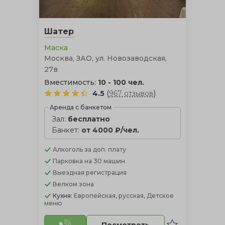
проведения торжества летом в тенистой прохладе
зелени, однако она не сможет уберечь гостей от ветра
и дождя, в отличие от церемонии в шатре.
Шатер
Маска
Москва, ЗАО, ул. Новозаводская,
27в
Вместимость:
10 - 100 чел.
(
)
4.5
967 отзывов
Аренда с банкетом
Зал:
бесплатно
Банкет:
от 4000 ₽/чел.
Алкоголь
за доп. плату
Парковка
на 30 машин
Выездная регистрация
Велком зона
Кухня:
Европейская, русская, Детское
меню
Посмотреть