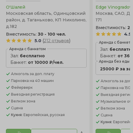
О'Шалей
Edge Vinogrado
Московская область, Одинцовский
Москва, САО, Д
район, д. Таганьково, КП Николино,
171
д.182
Вместимость:
25
Вместимость:
30 - 100 чел.
4.9
(
)
5.0
212 отзывов
Аренда с банкет
Аренда с банкетом
Зал:
бесплатн
Зал:
бесплатно
Банкет:
от 360
Аренда без еды
Банкет:
от 10000 ₽/чел.
25000 ₽ за за
Алкоголь
за доп. плату
Парковка
на 40 машин
Алкоголь
за доп.
Фейерверк
Парковка
на 150
Выездная регистрация
Выездная регис
Велком зона
Музыкальное об
Сцена
Велком зона
Кухня:
Европейская, русская
Сцена
Кухня:
Европейск