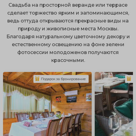
респектабельные интерьеры с безупречным
Свадьба на просторной веранде или террасе
сервисом;
сделает торжество ярким и запоминающимся,
ведь оттуда открываются прекрасные виды на
ухоженная территория;
природу и живописные места Москвы.
размещение большого количества гостей;
Благодаря натуральному цветочному декору и
множество локаций для фотосессий;
естественному освещению на фоне зелени
фотосессии молодоженов получаются
оборудованные площадки.
красочными.
Организация свадьбы на природе открывает
огромный простор для воплощения интересных идей.
Подарок за бронирование
П
К эксклюзивным вариантам можно отнести аренду
старинного особняка или шикарной дворянской
усадьбы с искусственными прудами и ландшафтным
парком. По желанию здесь можно установить
белоснежные шатры с драпировкой и заказать
оригинальную сервировку, подходящую по стиль.