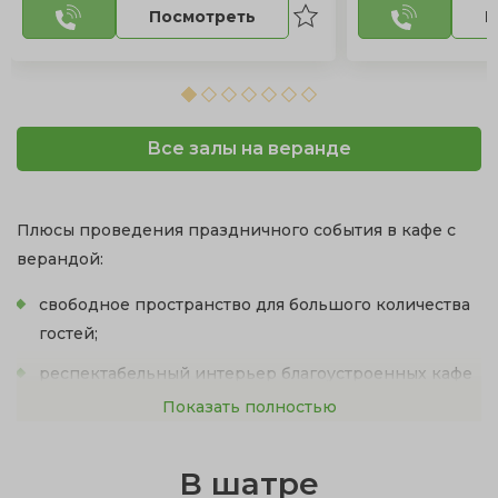
Посмотреть
П
Все залы на веранде
Плюсы проведения праздничного события в кафе с
верандой:
свободное пространство для большого количества
гостей;
респектабельный интерьер благоустроенных кафе
с выходом на веранду;
Показать полностью
непринужденная романтическая атмосфера на
свежем воздухе;
В шатре