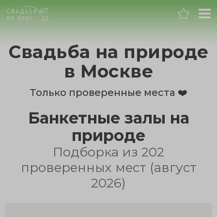
Москва
Свадьба на природе
Банкет
в Москве
Свадьба
Только проверенные места ❤️
Банкетные залы на
День рождения
природе
Выпускной
Подборка из 202
проверенных мест (август
Корпоратив
2026)
Новогодний корпоратив