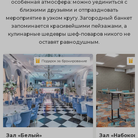
особенная атмосфера: можно уединиться с
близкими друзьями и отпраздновать
мероприятие в узком кругу. Загородный банкет
запоминается красивейшими пейзажами, а
кулинарные шедевры шеф-поваров никого не
оставят равнодушным.
Подарок за бронирование
П
Зал «Белый»
Зал «Набоков