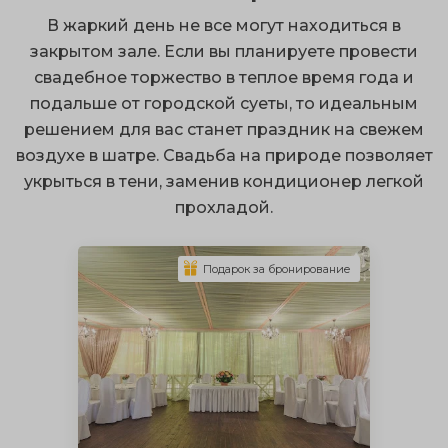
можно совместить брачную церемонию и банкет
В жаркий день не все могут находиться в
благодаря выездной регистрации;
закрытом зале. Если вы планируете провести
терраса – это надежное укрытие от непогоды;
свадебное торжество в теплое время года и
подальше от городской суеты, то идеальным
сочные запоминающиеся снимки.
решением для вас станет праздник на свежем
Вы можете провести свадьбу на природе, выбрав
воздухе в шатре. Свадьба на природе позволяет
открытый, закрытый тип постройки, а также
укрыться в тени, заменив кондиционер легкой
встроенную или пристроенную веранду.
прохладой.
Архитектурная конструкция может быть любой
формы на ваш выбор. Уютные веранды для свадьбы
Подарок за бронирование
обустроены сценой, столами, диванами, и могут
защитить присутствующих от холода зимой и жары
летом.
Укрыться от грозы и ливня можно на застекленной
террасе, но там может быть слишком душно в жаркий
день. Открытая веранда отлично подойдет для