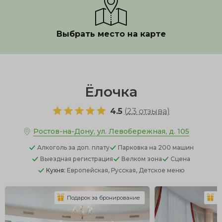
Выбрать место на карте
Показать полностью
Ёлочка
4.5
(
23 отзыва
)
Ростов-на-Дону, ул. Левобережная, д. 105
Алкоголь
за доп. плату
Парковка
на 200 машин
Выездная регистрация
Велком зона
Сцена
Кухня:
Европейская, Русская, Детское меню
Подарок за бронирование
П