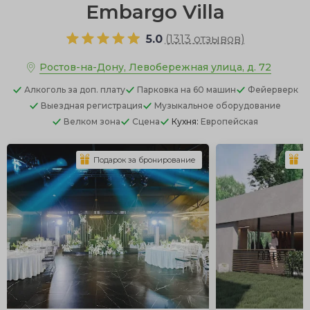
Embargo Villa
5.0
(
1313 отзывов
)
Ростов-на-Дону, Левобережная улица, д. 72
Алкоголь
за доп. плату
Парковка
на 60 машин
Фейерверк
Выездная регистрация
Музыкальное оборудование
Велком зона
Сцена
Кухня:
Европейская
Подарок за бронирование
П