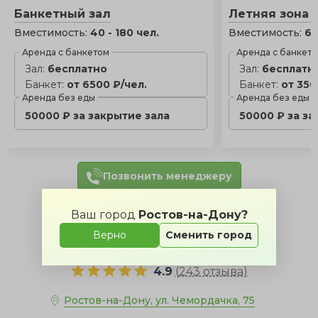
Банкетный зал
Летняя зона «
Вместимость:
40 - 180 чел.
Вместимость:
60
Аренда с банкетом
Аренда с банкет
Зал:
бесплатно
Зал:
бесплатн
Банкет:
от 6500 ₽/чел.
Банкет:
от 350
Аренда без еды
Аренда без еды
50000 ₽ за закрытие зала
50000 ₽ за за
Позвонить менеджеру
Ваш город
Ростов-на-Дону?
Верно
Сменить город
Бригантина
4.9
(
243 отзыва
)
Ростов-на-Дону, ул. Чемордачка, 75