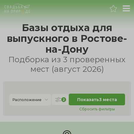
Ростов-на-Дону
Базы отдыха для
выпускного в Ростове-
Банкет
на-Дону
Свадьба
Подборка из 3 проверенных
мест (август 2026)
День рождения
Выпускной
Показать
3 места
2
Расположение
Корпоратив
Сбросить фильтры
Новогодний корпоратив