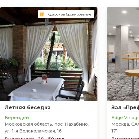
Подарок за бронирование
Летняя беседка
Зал «Пре
Берендей
Edge Vinog
Московская область, пос. Нахабино,
Москва, СА
ул. 1-я Волоколамская, 1б
171