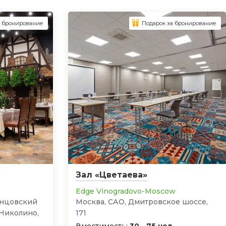
а бронирование
Подарок за бронирование
Зал «Цветаева»
Edge Vinogradovо-Moscow
инцовский
Москва, САО, Дмитровское шоссе,
 Николино,
171