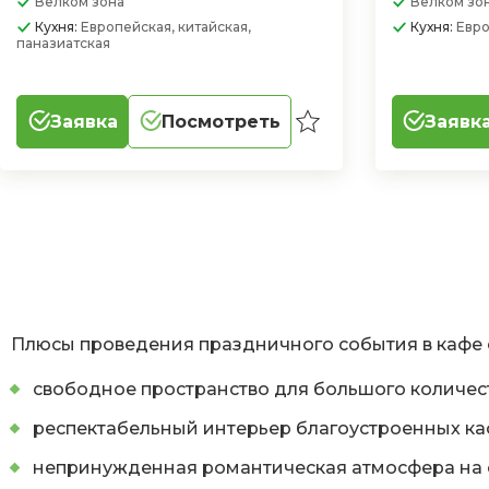
Велком зона
Велком зо
Кухня:
Европейская, китайская,
Кухня:
Евро
паназиатская
Заявка
Посмотреть
Заявк
Плюсы проведения праздничного события в кафе 
свободное пространство для большого количест
респектабельный интерьер благоустроенных ка
непринужденная романтическая атмосфера на 