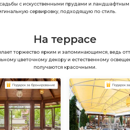
садьбы с искусственными прудами и ландшафтным 
игинальную сервировку, подходящую по стиль.
На террасе
елает торжество ярким и запоминающимся, ведь от
льному цветочному декору и естественному освещ
получаются красочными.
Подарок за бронирование
Подарок з