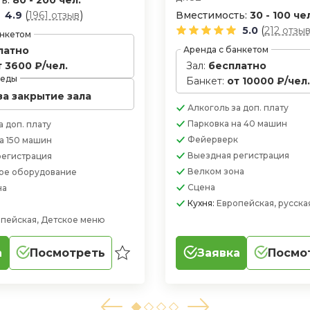
ь:
80 - 200 чел.
(
)
4.9
1961 отзыв
Вместимость:
30 - 100 че
(
5.0
212 отзы
анкетом
латно
Аренда с банкетом
т 3600 ₽/чел.
Зал:
бесплатно
 еды
Банкет:
от 10000 ₽/чел.
за закрытие зала
Алкоголь
за доп. плату
Парковка
на 40 машин
а доп. плату
Фейерверк
а 150 машин
Выездная регистрация
регистрация
Велком зона
ое оборудование
Сцена
на
Кухня:
Европейская, русска
пейская, Детское меню
а
Посмотреть
Заявка
Посмо