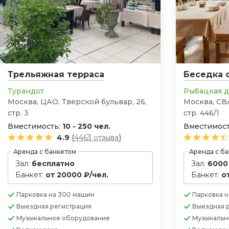
Трельяжная терраса
Беседка 
Турандот
Рыбацкая 
Москва, ЦАО, Тверской бульвар, 26,
Москва, СВ
стр. 3
стр. 446/1
Вместимость:
10 - 250 чел.
Вместимост
(
)
4.9
4463 отзыва
Аренда с банкетом
Аренда с б
Зал:
бесплатно
Зал:
6000
Банкет:
от 20000 ₽/чел.
Банкет:
о
Парковка
на 300 машин
Парковка
н
Выездная регистрация
Выездная 
Музыкальное оборудование
Музыкальн