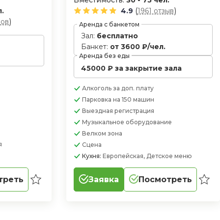
Вместимость:
30 - 75 чел.
(
)
л.
4.9
1961 отзыв
)
вов
Аренда с банкетом
Зал:
бесплатно
Банкет:
от 3600 ₽/чел.
Аренда без еды
45000 ₽ за закрытие зала
Алкоголь
за доп. плату
Парковка
на 150 машин
Выездная регистрация
Музыкальное оборудование
Велком зона
я
Сцена
Кухня:
Европейская, Детское меню
треть
Заявка
Посмотреть