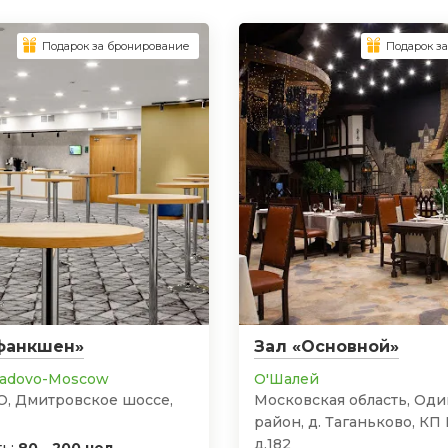
Подарок за бронирование
Подарок з
фанкшен»
Зал «Основной»
radovо-Moscow
О'Шалей
О, Дмитровское шоссе,
Московская область, Од
район, д. Таганьково, КП
д.182