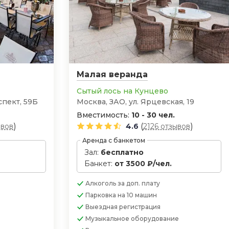
Малая веранда
Сытый лось на Кунцево
пект, 59Б
Москва, ЗАО, ул. Ярцевская, 19
Вместимость:
10 - 30 чел.
)
(
)
ывов
4.6
2126 отзывов
Аренда с банкетом
Зал:
бесплатно
Банкет:
от 3500 ₽/чел.
Алкоголь
за доп. плату
Парковка
на 10 машин
Выездная регистрация
Музыкальное оборудование