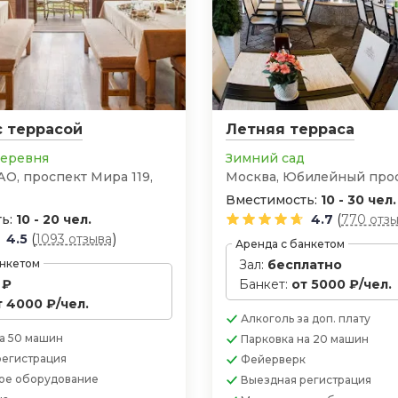
с террасой
Летняя терраса
деревня
Зимний сад
АО, проспект Мира 119,
Москва, Юбилейный прос
Вместимость:
10 - 30 чел.
(
ь:
10 - 20 чел.
4.7
770 отз
(
)
4.5
1093 отзыва
Аренда с банкетом
анкетом
Зал:
бесплатно
 ₽
Банкет:
от 5000 ₽/чел.
т 4000 ₽/чел.
Алкоголь
за доп. плату
а 50 машин
Парковка
на 20 машин
регистрация
Фейерверк
ое оборудование
Выездная регистрация