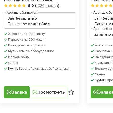
Вместимость:
20 - 50 чел.
Вместимост
(
)
5.0
1024 отзыва
Аренда с банкетом
Аренда с б
Зал:
бесплатно
Зал:
бесп
Банкет:
от 5500 ₽/чел.
Банкет:
о
Аренда без
Алкоголь
за доп. плату
40000 ₽ 
Парковка
на 200 машин
Выездная регистрация
Алкоголь
з
Музыкальное оборудование
Парковка
н
Велком зона
Выездная 
Сцена
Музыкальн
Кухня:
Европейская, азербайджанская
Велком зо
Сцена
Кухня:
Евро
Заявка
Посмотреть
Заявк