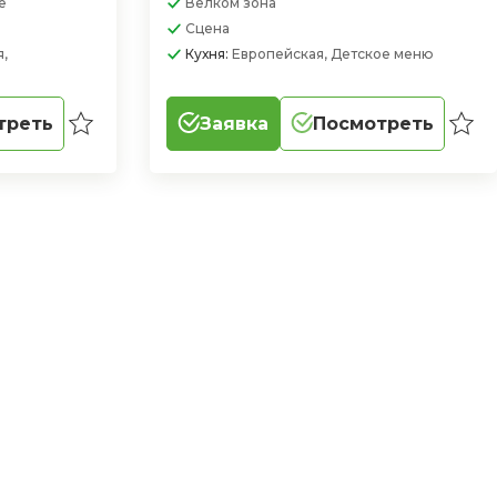
е
Велком зона
Сцена
я,
Кухня:
Европейская, Детское меню
треть
Заявка
Посмотреть