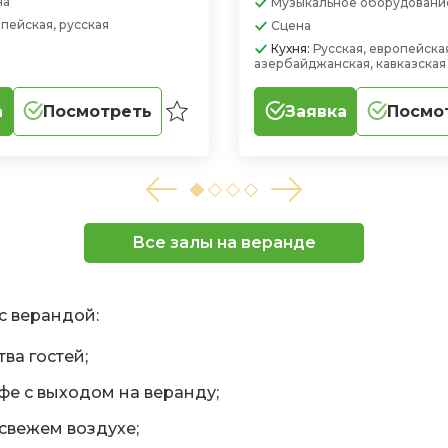
на
Музыкальное оборудовани
пейская, русская
Сцена
Кухня:
Русская, европейска
азербайджанская, кавказская
а
Посмотреть
Заявка
Посмо
Все залы на веранде
с верандой:
ва гостей;
фе с выходом на веранду;
свежем воздухе;