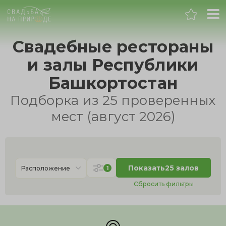
Уфа
Свадебные рестораны
и залы Республики
Банкет
Башкортостан
Свадьба
Подборка из 25 проверенных
мест (август 2026)
День рождения
Выпускной
Показать
25 залов
1
Расположение
Корпоратив
Сбросить фильтры
Новогодний корпоратив