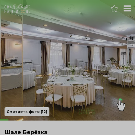
Москва
Банкет
Свадьба
День рождения
Выпускной
Корпоратив
Смотреть фото (12)
Новогодний корпоратив
Шале Берёзка