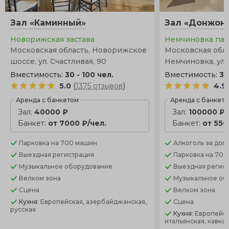
Зал «Каминный»
Зал «Донжон
Новорижская застава
Немчиновка па
Московская область, Новорижское
Московская облас
шоссе, ул. Счастливая, 90
Немчиновка, ул. 
Вместимость:
30 - 100 чел.
Вместимость:
30
(
)
5.0
1375 отзывов
4.9
Аренда с банкетом
Аренда с банкет
Зал:
40000 ₽
Зал:
100000 ₽
Банкет:
от 7000 ₽/чел.
Банкет:
от 550
Парковка
на 700 машин
Алкоголь
за доп.
Выездная регистрация
Парковка
на 70 
Музыкальное оборудование
Выездная регис
Велком зона
Музыкальное об
Сцена
Велком зона
Кухня:
Европейская, азербайджанская,
Сцена
русская
Кухня:
Европейск
итальянская, кавка