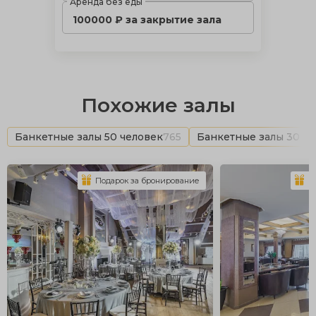
Аренда без еды
100000 ₽ за закрытие зала
Похожие залы
Банкетные залы 50 человек
765
Банкетные залы 30 че
Подарок за бронирование
П