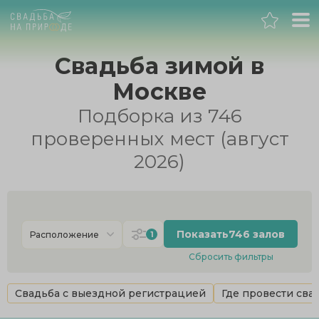
Москва
Свадьба зимой в
Москве
Банкет
Подборка из 746
Свадьба
проверенных мест (август
2026)
День рождения
Выпускной
Показать
746 залов
1
Расположение
Корпоратив
Сбросить фильтры
Новогодний корпоратив
Cвадьба с выездной регистрацией
Где провести сва