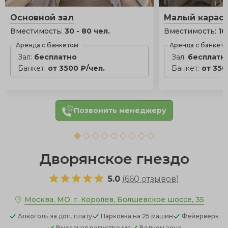
Основной зал
Малый караок
Вместимость:
30 - 80 чел.
Вместимость:
10
Аренда с банкетом
Аренда с банкет
Зал:
бесплатно
Зал:
бесплатн
Банкет:
от 3500 ₽/чел.
Банкет:
от 350
Позвонить менеджеру
Дворянское гнездо
5.0
(
660 отзывов
)
Москва, МО, г. Королев, Болшевское шоссе, 35
Алкоголь
за доп. плату
Парковка
на 25 машин
Фейерверк
Выездная регистрация
Велком зона