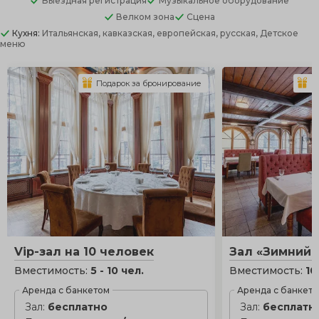
Выездная регистрация
Музыкальное оборудование
Велком зона
Сцена
Кухня:
Итальянская, кавказская, европейская, русская, Детское
меню
Подарок за бронирование
П
Vip-зал на 10 человек
Зал «Зимний 
Вместимость:
5 - 10 чел.
Вместимость:
10
Аренда с банкетом
Аренда с банкет
Зал:
бесплатно
Зал:
бесплатн