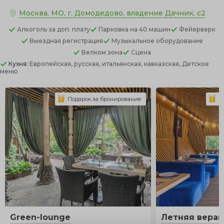
Москва, МО, г. Домодедово, владение Дачник, с2
Алкоголь
за доп. плату
Парковка
на 40 машин
Фейерверк
Выездная регистрация
Музыкальное оборудование
Велком зона
Сцена
Кухня:
Европейская, русская, итальянская, кавказская, Детское
меню
Подарок за бронирование
П
Green-loungе
Летняя веран