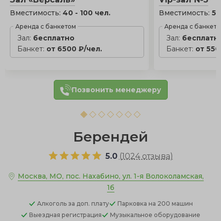
Вместимость:
40 - 100 чел.
Вместимость:
5 
Аренда с банкетом
Аренда с банкет
Зал:
бесплатно
Зал:
бесплатн
Банкет:
от 6500 ₽/чел.
Банкет:
от 550
Позвонить менеджеру
Берендей
5.0
(
1024 отзыва
)
Москва, МО, пос. Нахабино, ул. 1-я Волоколамская,
1б
Алкоголь
за доп. плату
Парковка
на 200 машин
Выездная регистрация
Музыкальное оборудование