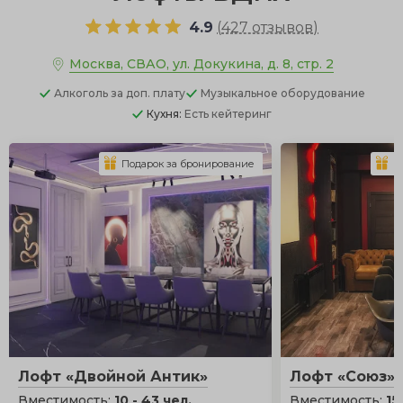
4.9
(
427 отзывов
)
Москва, СВАО, ул. Докукина, д. 8, стр. 2
Алкоголь
за доп. плату
Музыкальное оборудование
Кухня:
Есть кейтеринг
Подарок за бронирование
П
Лофт «Двойной Антик»
Лофт «Союз»
Вместимость:
10 - 43 чел.
Вместимость:
15