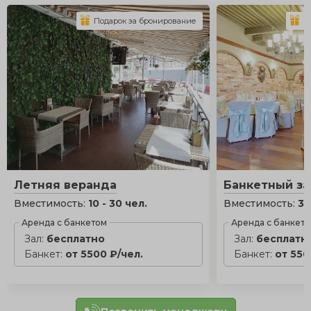
Подарок за бронирование
П
Летняя веранда
Банкетный за
Вместимость:
10 - 30 чел.
Вместимость:
30
Аренда с банкетом
Аренда с банкет
Зал:
бесплатно
Зал:
бесплатн
Банкет:
от 5500 ₽/чел.
Банкет:
от 550