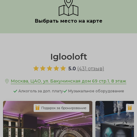
Выбрать место на карте
Показать полностью
Iglooloft
5.0
(
431 отзыв
)
Москва, ЦАО, ул. Бакунинская дом 69 стр.1, 8 этаж
Алкоголь
за доп. плату
Музыкальное оборудование
Подарок за бронирование
П