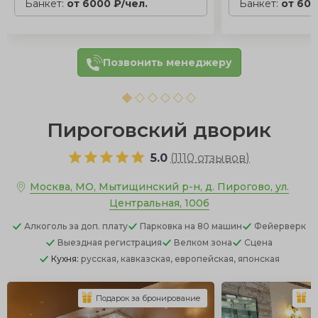
Банкет:
от 6000 ₽/чел.
Банкет:
от 600
Позвонить менеджеру
Пироговский дворик
5.0
(
1110 отзывов
)
Москва, МО, Мытищинский р-н, д. Пирогово, ул.
Центральная, 100б
Алкоголь
за доп. плату
Парковка
на 80 машин
Фейерверк
Выездная регистрация
Велком зона
Сцена
Кухня:
русская, кавказская, европейская, японская
Подарок за бронирование
П