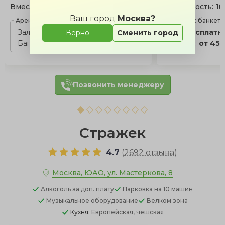
Вместимость:
5 - 15 чел.
Вместимость:
10
Ваш город
Москва?
Аренда с банкетом
Аренда с банкет
Зал:
бесплатно
Зал:
бесплатн
Верно
Сменить город
Банкет:
от 4500 ₽/чел.
Банкет:
от 450
Позвонить менеджеру
Стражек
4.7
(
2692 отзыва
)
Москва, ЮАО, ул. Мастеркова, 8
Алкоголь
за доп. плату
Парковка
на 10 машин
Музыкальное оборудование
Велком зона
Кухня:
Европейская, чешская