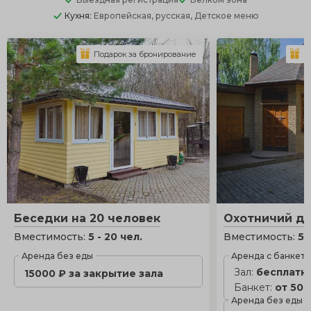
Кухня:
Европейская, русская, Детское меню
Подарок за бронирование
П
Беседки на 20 человек
Охотничий д
Вместимость:
5 - 20 чел.
Вместимость:
5 
Аренда без еды
Аренда с банкет
Зал:
бесплатн
15000 ₽ за закрытие зала
Банкет:
от 500
Аренда без еды