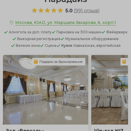
5.0
(
991 отзыв
)
Москва, ЮАО, ул. Маршала Захарова, 6, корп.1
Алкоголь
за доп. плату
Парковка
на 300 машин
Фейерверк
Выездная регистрация
Музыкальное оборудование
Велком зона
Сцена
Кухня:
Кавказская, европейская
Подарок за бронирование
П
Зал «Версаль»
Vip-зал №3