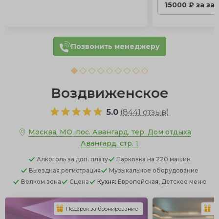
15000 ₽ за за
Позвонить менеджеру
Воздвиженское
5.0
(
8441 отзыв
)
Москва, МО, пос. Авангард, тер. Дом отдыха
Авангард, стр. 1
Алкоголь
за доп. плату
Парковка
на 220 машин
Выездная регистрация
Музыкальное оборудование
Велком зона
Сцена
Кухня:
Европейская, Детское меню
Подарок за бронирование
П