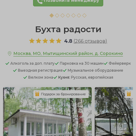
Позвонить менеджеру
Бухта радости
4.8
(
266 отзывов
)
Москва, МО, Мытищинский район, д. Сорокино
Алкоголь
за доп. плату
Парковка
на 30 машин
Фейерверк
Выездная регистрация
Музыкальное оборудование
Велком зона
Кухня:
Русская, европейская
Подарок за бронирование
П