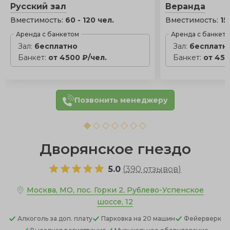
Русский зал
Веранда
Вместимость:
60 - 120 чел.
Вместимость:
15
Аренда с банкетом
Аренда с банкет
Зал:
бесплатно
Зал:
бесплатн
Банкет:
от 4500 ₽/чел.
Банкет:
от 450
Позвонить менеджеру
Дворянское гнездо
5.0
(
390 отзывов
)
Москва, МО, пос. Горки 2, Рублево-Успенское
шоссе, 12
Алкоголь
за доп. плату
Парковка
на 20 машин
Фейерверк