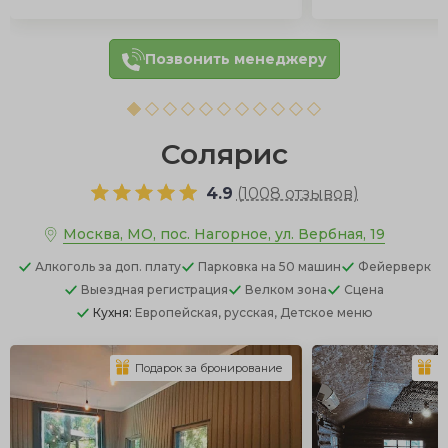
Позвонить менеджеру
Солярис
4.9
(
1008 отзывов
)
Москва, МО, пос. Нагорное, ул. Вербная, 19
Алкоголь
за доп. плату
Парковка
на 50 машин
Фейерверк
Выездная регистрация
Велком зона
Сцена
Кухня:
Европейская, русская, Детское меню
Подарок за бронирование
П