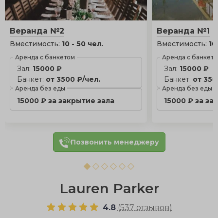
Веранда №2
Веранда №1
Вместимость:
10 - 50 чел.
Вместимость:
10
Аренда с банкетом
Аренда с банкет
Зал:
15000 ₽
Зал:
15000 ₽
Банкет:
от 3500 ₽/чел.
Банкет:
от 350
Аренда без еды
Аренда без еды
15000 ₽ за закрытие зала
15000 ₽ за за
Позвонить менеджеру
Lauren Parker
4.8
(
537 отзывов
)