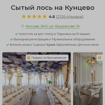
Сытый лось на Кунцево
4.6
(
2126 отзывов
)
Москва, ЗАО, ул. Ярцевская, 19
Алкоголь
за доп. плату
Парковка
на 10 машин
Выездная регистрация
Музыкальное оборудование
Велком зона
Сцена
Кухня:
Европейская, Детское меню
Подарок за бронирование
П