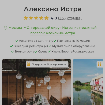
Алексино Истра
4.8
(
233 отзыва
)
Москва, МО, городской округ Истра, коттеджный
посёлок Алексино-Истра
Алкоголь
за доп. плату
Парковка
на 10 машин
Выездная регистрация
Музыкальное оборудование
Велком зона
Сцена
Кухня:
Европейская, русская
Подарок за бронирование
П