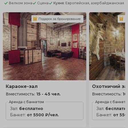
Велком зона
Сцена
Кухня:
Европейская, азербайджанская
Подарок за бронирование
П
Караоке-зал
Охотничий за
Вместимость:
15 - 45 чел.
Вместимость:
10
Аренда с банкетом
Аренда с банкет
Зал:
бесплатно
Зал:
бесплатн
Банкет:
от 5500 ₽/чел.
Банкет:
от 550