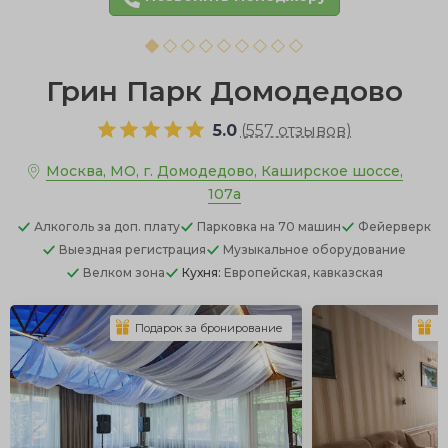
Грин Парк Домодедово
5.0
(
557 отзывов
)
Москва, МО, г. Домодедово, Каширское шоссе,
107а
Алкоголь
за доп. плату
Парковка
на 70 машин
Фейерверк
Выездная регистрация
Музыкальное оборудование
Велком зона
Кухня:
Европейская, кавказская
Подарок за бронирование
П