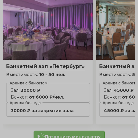
Банкетный зал «Петербург»
Банкетный за
Вместимость:
10 - 50 чел.
Вместимость:
50
Аренда с банкетом
Аренда с банкет
Зал:
30000 ₽
Зал:
45000 ₽
Банкет:
от 6000 ₽/чел.
Банкет:
от 600
Аренда без еды
Аренда без еды
30000 ₽ за закрытие зала
45000 ₽ за з
Позвонить менеджеру