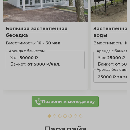
Большая застекленная
Застекленная
беседка
воды
Вместимость:
10 - 30 чел.
Вместимость:
10
Аренда с банкетом
Аренда с банкет
Зал:
50000 ₽
Зал:
25000 ₽
Банкет:
от 5000 ₽/чел.
Банкет:
от 500
Аренда без еды
25000 ₽ за за
Позвонить менеджеру
Парадайз