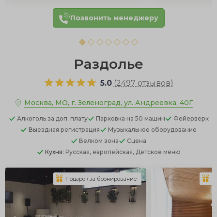
Позвонить менеджеру
Раздолье
5.0
(
2497 отзывов
)
Москва, МО, г. Зеленоград, ул. Андреевка, 40Г
Алкоголь
за доп. плату
Парковка
на 50 машин
Фейерверк
Выездная регистрация
Музыкальное оборудование
Велком зона
Сцена
Кухня:
Русская, европейская, Детское меню
Подарок за бронирование
П