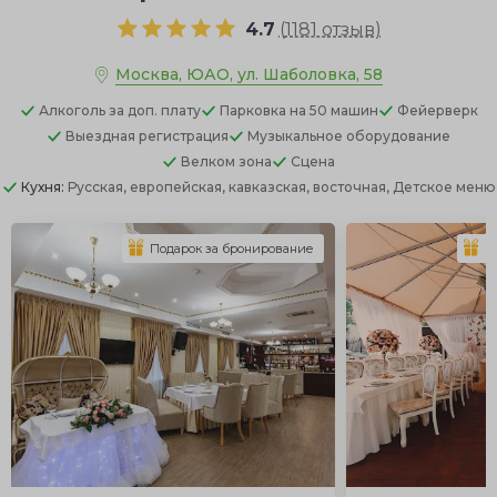
4.7
(
1181 отзыв
)
Москва, ЮАО, ул. Шаболовка, 58
Алкоголь
за доп. плату
Парковка
на 50 машин
Фейерверк
Выездная регистрация
Музыкальное оборудование
Велком зона
Сцена
Кухня:
Русская, европейская, кавказская, восточная, Детское меню
Подарок за бронирование
П