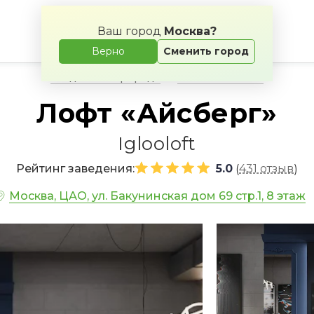
Ваш город
Москва?
Верно
Сменить город
Свадьба на природе
Банкетные залы
Лофт «Айсберг»
Iglooloft
Рейтинг заведения:
5.0
431 отзыв
(
)
Москва, ЦАО, ул. Бакунинская дом 69 стр.1, 8 этаж