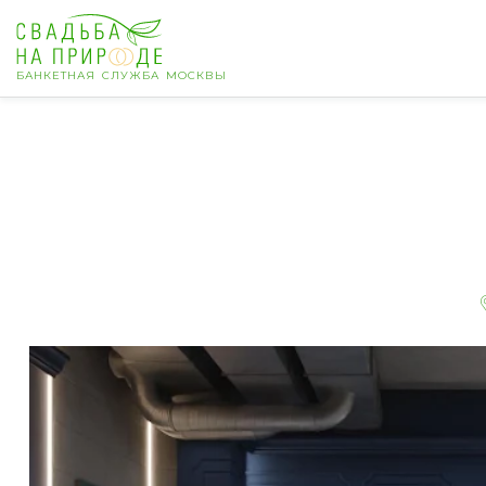
БАНКЕТНАЯ СЛУЖБА МОСКВЫ
Москва
Банкет
Свадьба
День рождения
Выпускной
Корпоратив
Новогодний корпоратив