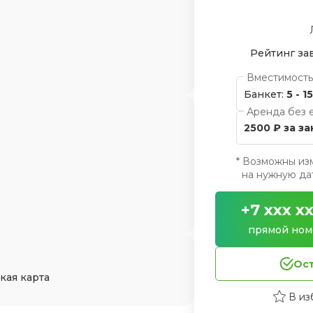
Рейтинг за
Вместимость
Банкет:
5 - 1
Аренда без 
2500 ₽ за з
* Возможны из
на нужную дат
+7 xxx xx
прямой ном
Ост
кая карта