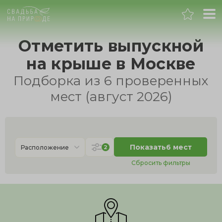
Москва
Отметить выпускной
на крыше в Москве
Банкет
Подборка из 6 проверенных
Свадьба
мест (август 2026)
День рождения
Выпускной
Показать
6 мест
2
Расположение
Сбросить фильтры
Корпоратив
Новогодний корпоратив