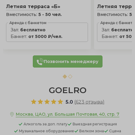
Летняя терраса «Б»
Летняя терра
Вместимость:
5 - 50 чел.
Вместимость:
5 
Аренда с банкетом
Аренда с банкет
Зал:
бесплатно
Зал:
бесплатн
Банкет:
от 5000 ₽/чел.
Банкет:
от 500
Позвонить менеджеру
GOELRO
5.0
(
623 отзыва
)
Москва, ЦАО, ул. Большая Почтовая, 40, стр. 7
Алкоголь
за доп. плату
Выездная регистрация
Музыкальное оборудование
Велком зона
Сцена