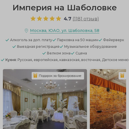
Империя на Шаболовке
4.7
(
1181 отзыв
)
Москва, ЮАО, ул. Шаболовка, 58
Алкоголь
за доп. плату
Парковка
на 50 машин
Фейерверк
Выездная регистрация
Музыкальное оборудование
Велком зона
Сцена
Кухня:
Русская, европейская, кавказская, восточная, Детское меню
Подарок за бронирование
П