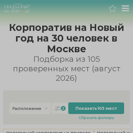
Москва
Корпоратив на Новый
год на 30 человек в
Банкет
Москве
Свадьба
Подборка из 105
проверенных мест (август
День рождения
2026)
Выпускной
Корпоратив
Показать
105 мест
2
Расположение
Сбросить фильтры
Новогодний корпоратив