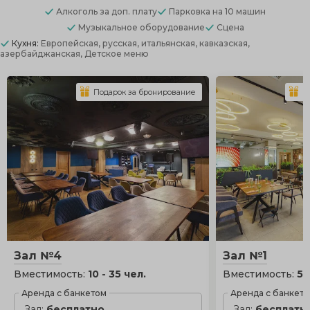
Алкоголь
за доп. плату
Парковка
на 10 машин
Музыкальное оборудование
Сцена
Кухня:
Европейская, русская, итальянская, кавказская,
азербайджанская, Детское меню
Подарок за бронирование
П
Зал №4
Зал №1
Вместимость:
10 - 35 чел.
Вместимость:
5 
Аренда с банкетом
Аренда с банкет
Зал:
бесплатно
Зал:
бесплатн