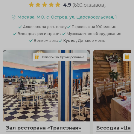
4.9
(
660 отзывов
)
Москва, МО, с. Остров, ул. Царскосельская, 1
Алкоголь
за доп. плату
Парковка
на 100 машин
Выездная регистрация
Музыкальное оборудование
Велком зона
Кухня:
, Детское меню
Подарок за бронирование
П
Зал ресторана «Трапезная»
Беседка «Цар