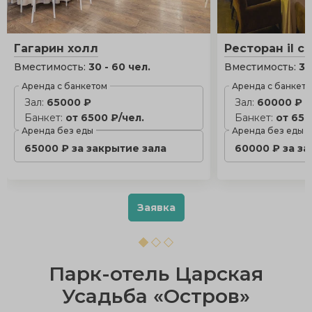
Гагарин холл
Ресторан il c
Вместимость:
30 - 60 чел.
Вместимость:
30
Аренда с банкетом
Аренда с банкет
Зал:
65000 ₽
Зал:
60000 ₽
Банкет:
от 6500 ₽/чел.
Банкет:
от 650
Аренда без еды
Аренда без еды
65000 ₽ за закрытие зала
60000 ₽ за з
Заявка
Парк-отель Царская
Усадьба «Остров»