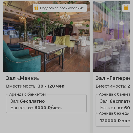
Подарок за бронирование
П
Зал «Манки»
Зал «Галерея
Вместимость:
30 - 120 чел.
Вместимость:
20
Аренда с банкетом
Аренда с банкет
Зал:
бесплатно
Зал:
бесплатн
Банкет:
от 6000 ₽/чел.
Банкет:
от 600
Аренда без еды
120000 ₽ за з