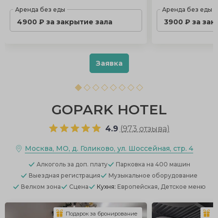
Аренда без еды
Аренда без еды
4900 ₽ за закрытие зала
3900 ₽ за зак
Заявка
GOPARK HOTEL
4.9
(
973 отзыва
)
Москва, МО, д. Голиково, ул. Шоссейная, стр. 4
Алкоголь
за доп. плату
Парковка
на 400 машин
Выездная регистрация
Музыкальное оборудование
Велком зона
Сцена
Кухня:
Европейская, Детское меню
Подарок за бронирование
П