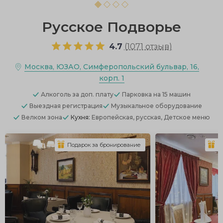
Русское Подворье
4.7
(
1071 отзыв
)
Москва, ЮЗАО, Симферопольский бульвар, 16,
корп. 1
Алкоголь
за доп. плату
Парковка
на 15 машин
Выездная регистрация
Музыкальное оборудование
Велком зона
Кухня:
Европейская, русская, Детское меню
Подарок за бронирование
П