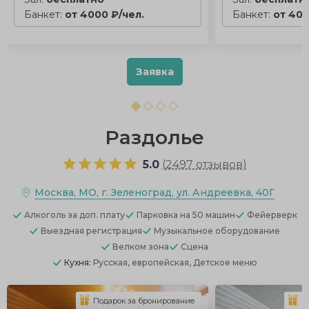
Банкет:
от 4000 ₽/чел.
Банкет:
от 400
Заявка
Раздолье
5.0
(
2497 отзывов
)
Москва, МО, г. Зеленоград, ул. Андреевка, 40Г
Алкоголь
за доп. плату
Парковка
на 50 машин
Фейерверк
Выездная регистрация
Музыкальное оборудование
Велком зона
Сцена
Кухня:
Русская, европейская, Детское меню
Подарок за бронирование
П