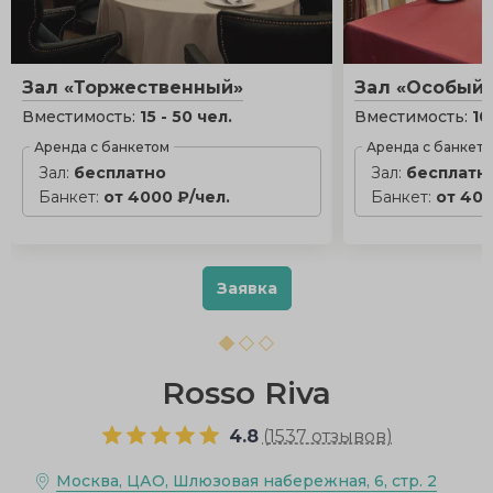
Зал «Торжественный»
Зал «Особый
Вместимость:
15 - 50 чел.
Вместимость:
10
Аренда с банкетом
Аренда с банкет
Зал:
бесплатно
Зал:
бесплатн
Банкет:
от 4000 ₽/чел.
Банкет:
от 400
Заявка
Rosso Riva
4.8
(
1537 отзывов
)
Москва, ЦАО, Шлюзовая набережная, 6, стр. 2