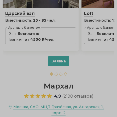
Царский зал
Loft
Вместимость:
25 - 35 чел.
Вместимость:
15
Аренда с банкетом
Аренда с банкет
Зал:
бесплатно
Зал:
бесплатн
Банкет:
от 4500 ₽/чел.
Банкет:
от 450
Заявка
Мархал
4.9
(
2190 отзывов
)
Москва, САО, МЦД Грачёская, ул. Ангарская, 1,
корп. 2