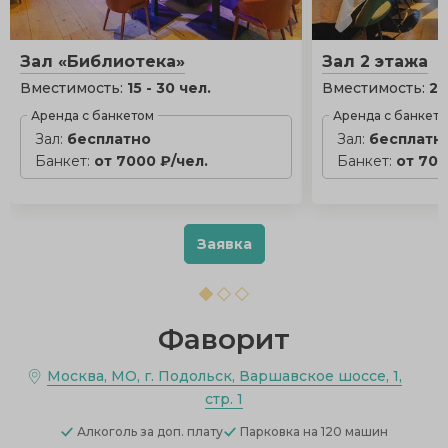
Зал «Библиотека»
Зал 2 этажа
Вместимость:
15 - 30 чел.
Вместимость:
25
Аренда с банкетом
Аренда с банкет
Зал:
бесплатно
Зал:
бесплатн
Банкет:
от 7000 ₽/чел.
Банкет:
от 700
Заявка
Фаворит
Москва, МО, г. Подольск, Варшавское шоссе, 1,
стр. 1
Алкоголь
за доп. плату
Парковка
на 120 машин