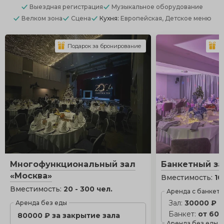
Выездная регистрация
Музыкальное оборудование
Велком зона
Сцена
Кухня:
Европейская, Детское меню
Подарок за бронирование
П
Многофункциональный зал
Банкетный за
«Москва»
Вместимость:
10
Вместимость:
20 - 300 чел.
Аренда с банкет
Зал:
30000 ₽
Аренда без еды
Банкет:
от 600
80000 ₽ за закрытие зала
Аренда без еды