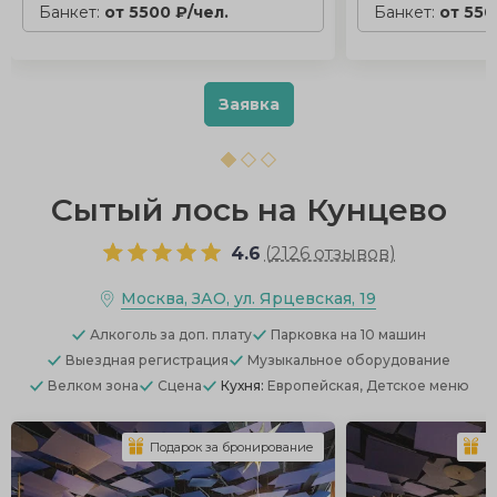
Банкет:
от 5500 ₽/чел.
Банкет:
от 550
Заявка
Сытый лось на Кунцево
4.6
(
2126 отзывов
)
Москва, ЗАО, ул. Ярцевская, 19
Алкоголь
за доп. плату
Парковка
на 10 машин
Выездная регистрация
Музыкальное оборудование
Велком зона
Сцена
Кухня:
Европейская, Детское меню
Подарок за бронирование
П