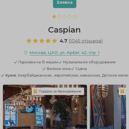
Заявка
Caspian
4.7
(
1045 отзывов
)
Москва, ЦАО, ул. Арбат, 42, стр. 1
Парковка
на 15 машин
Музыкальное оборудование
Велком зона
Сцена
Кухня:
Азербайджанская , европейская, кавказская, Детское меню
Подарок за бронирование
П