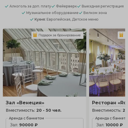
Алкоголь
за доп. плату
Фейерверк
Выездная регистрация
Музыкальное оборудование
Велком зона
Кухня:
Европейская, Детское меню
Подарок за бронирование
П
Зал «Венеция»
Ресторан «Ros
Вместимость:
20 - 50 чел.
Вместимость:
20
Аренда с банкетом
Аренда с банкет
Зал:
90000 ₽
Зал:
10000 ₽