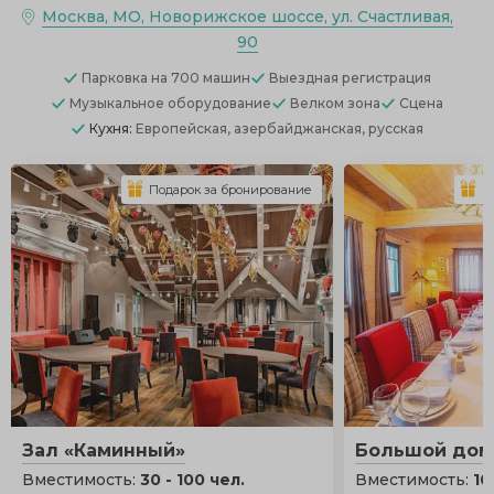
Москва, МО, Новорижское шоссе, ул. Счастливая,
90
Парковка
на 700 машин
Выездная регистрация
Музыкальное оборудование
Велком зона
Сцена
Кухня:
Европейская, азербайджанская, русская
Подарок за бронирование
П
Зал «Каминный»
Большой дом
Вместимость:
30 - 100 чел.
Вместимость:
10