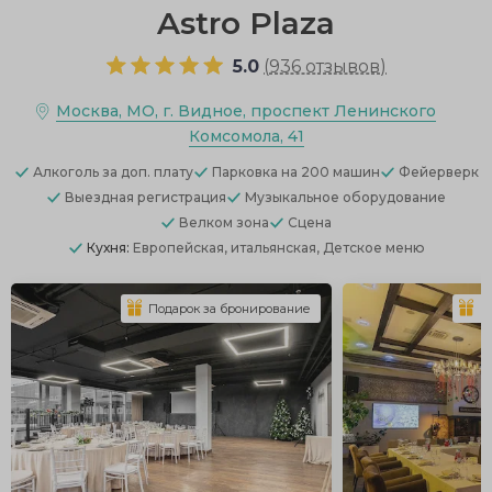
Astro Plaza
5.0
(
936 отзывов
)
Москва, МО, г. Видное, проспект Ленинского
Комсомола, 41
Алкоголь
за доп. плату
Парковка
на 200 машин
Фейерверк
Выездная регистрация
Музыкальное оборудование
Велком зона
Сцена
Кухня:
Европейская, итальянская, Детское меню
Подарок за бронирование
П