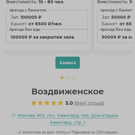
Вместимость:
10 - 80 чел.
Вместимость:
10
Аренда с банкетом
Аренда с банкет
Зал:
100000 ₽
Зал:
50000 ₽
Банкет:
от 6500 ₽/чел.
Банкет:
от 650
Аренда без еды
Аренда без еды
100000 ₽ за закрытие зала
50000 ₽ за за
Заявка
Воздвиженское
5.0
(
8441 отзыв
)
Москва, МО, пос. Авангард, тер. Дом отдыха
Авангард, стр. 1
Алкоголь
за доп. плату
Парковка
на 220 машин