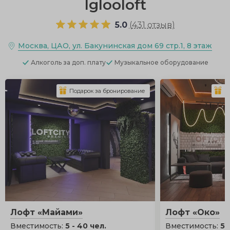
Iglooloft
5.0
(
431 отзыв
)
Москва, ЦАО, ул. Бакунинская дом 69 стр.1, 8 этаж
Алкоголь
за доп. плату
Музыкальное оборудование
Подарок за бронирование
П
Лофт «Майами»
Лофт «Око»
Вместимость:
5 - 40 чел.
Вместимость:
5 