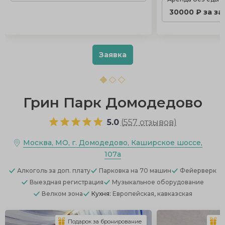
30000 ₽ за за
Заявка
Грин Парк Домодедово
5.0
(
557 отзывов
)
Москва, МО, г. Домодедово, Каширское шоссе,
107а
Алкоголь
за доп. плату
Парковка
на 70 машин
Фейерверк
Выездная регистрация
Музыкальное оборудование
Велком зона
Кухня:
Европейская, кавказская
Подарок за бронирование
П