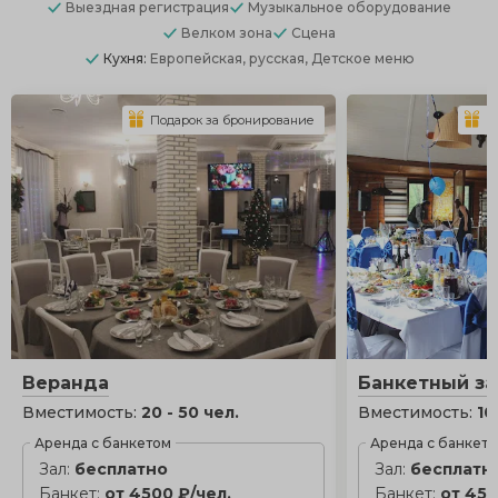
Выездная регистрация
Музыкальное оборудование
Велком зона
Сцена
Кухня:
Европейская, русская, Детское меню
Подарок за бронирование
П
Веранда
Банкетный за
Вместимость:
20 - 50 чел.
Вместимость:
10
Аренда с банкетом
Аренда с банкет
Зал:
бесплатно
Зал:
бесплатн
Банкет:
от 4500 ₽/чел.
Банкет:
от 450