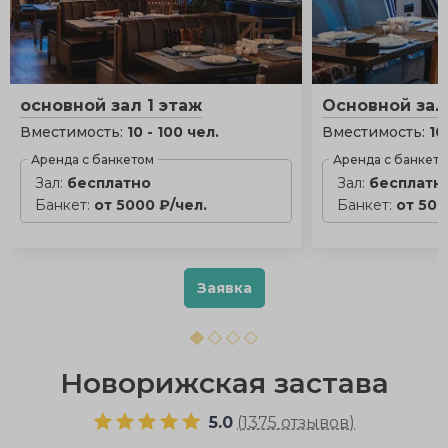
основной зал 1 этаж
Основной зал
Вместимость:
10 - 100 чел.
Вместимость:
10
Аренда с банкетом
Аренда с банкет
Зал:
бесплатно
Зал:
бесплатн
Банкет:
от 5000 ₽/чел.
Банкет:
от 500
Заявка
Новорижская застава
5.0
(
1375 отзывов
)