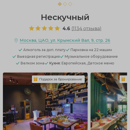
Нескучный
4.6
(
1134 отзыва
)
Москва, ЦАО, ул. Крымский Вал, 9, стр. 26
Алкоголь
за доп. плату
Парковка
на 22 машин
Выездная регистрация
Музыкальное оборудование
Велком зона
Кухня:
Европейская, Детское меню
Подарок за бронирование
П