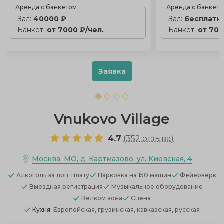
Аренда с банкетом
Аренда с банкет
Зал:
40000 ₽
Зал:
бесплатн
Банкет:
от 7000 ₽/чел.
Банкет:
от 700
Заявка
Vnukovo Village
4.7
(
352 отзыва
)
Москва, МО, д. Картмазово, ул. Киевская, 4
Алкоголь
за доп. плату
Парковка
на 150 машин
Фейерверк
Выездная регистрация
Музыкальное оборудование
Велком зона
Сцена
Кухня:
Европейская, грузинская, кавказская, русская