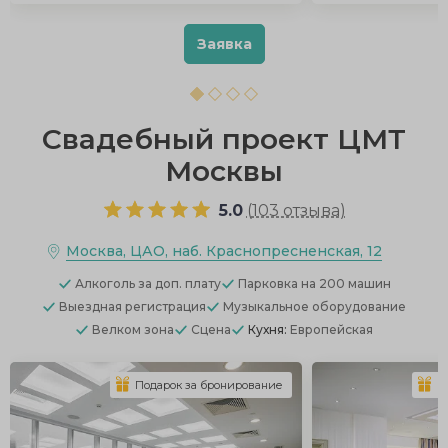
Заявка
Свадебный проект ЦМТ
Москвы
5.0
(
103 отзыва
)
Москва, ЦАО, наб. Краснопресненская, 12
Алкоголь
за доп. плату
Парковка
на 200 машин
Выездная регистрация
Музыкальное оборудование
Велком зона
Сцена
Кухня:
Европейская
Подарок за бронирование
П