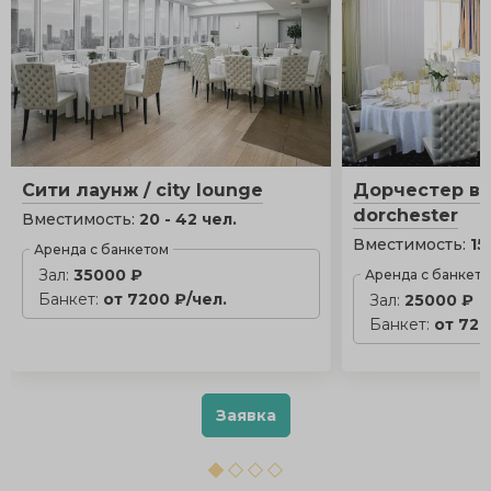
Сити лаунж / city lounge
Дорчестер вип
dorchester
Вместимость:
20 - 42 чел.
Вместимость:
15
Аренда с банкетом
Зал:
35000 ₽
Аренда с банкет
Банкет:
от 7200 ₽/чел.
Зал:
25000 ₽
Банкет:
от 720
Заявка