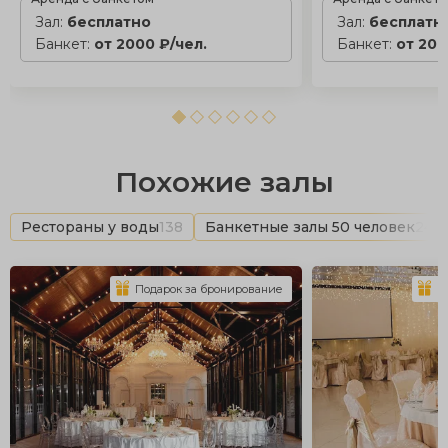
Зал:
бесплатно
Зал:
бесплатн
Банкет:
от 2000 ₽/чел.
Банкет:
от 200
Похожие залы
Рестораны у воды
138
Банкетные залы 50 человек
242
Подарок за бронирование
П