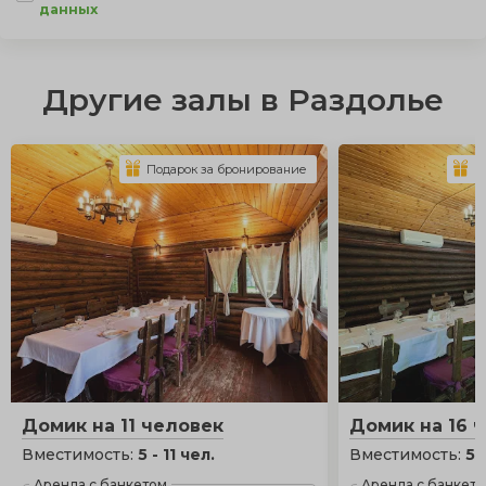
данных
Другие залы в Раздолье
Подарок за бронирование
П
Домик на 11 человек
Домик на 16 
Вместимость:
5 - 11 чел.
Вместимость:
5 
Аренда с банкетом
Аренда с банкет