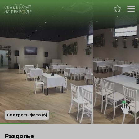
Москва
Банкет
Свадьба
День рождения
Выпускной
Корпоратив
Смотреть фото (6)
Новогодний корпоратив
Раздолье