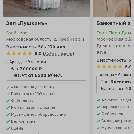
Зал «Пушкинъ»
Банкетный за
Гребнево
Грин Парк Дом
Московская область, д. Гребнево, 1
Московская облас
Домодедово, Ка
Вместимость:
50 - 130 чел.
107а
(
)
5.0
3636 отзывов
Вместимость:
50
Аренда с банкетом
5.0
Зал:
300000 ₽
Банкет:
от 6500 ₽/чел.
Аренда с банкет
Зал:
бесплатн
Алкоголь
за доп. плату
Банкет:
от 400
Парковка
на 100 машин
Алкоголь
за доп.
Фейерверк
Парковка
на 70 
Выездная регистрация
Фейерверк
Музыкальное оборудование
Выездная регис
Велком зона
Музыкальное об
Сцена