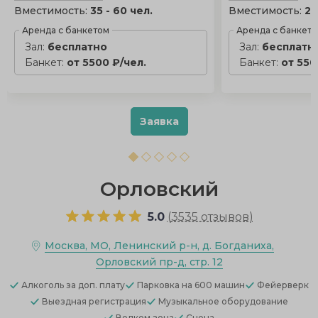
Вместимость:
35 - 60 чел.
Вместимость:
25
Аренда с банкетом
Аренда с банкет
Зал:
бесплатно
Зал:
бесплатн
Банкет:
от 5500 ₽/чел.
Банкет:
от 550
Заявка
Орловский
5.0
(
3535 отзывов
)
Москва, МО, Ленинский р-н, д. Богданиха,
Орловский пр-д, стр. 12
Алкоголь
за доп. плату
Парковка
на 600 машин
Фейерверк
Выездная регистрация
Музыкальное оборудование
Велком зона
Сцена