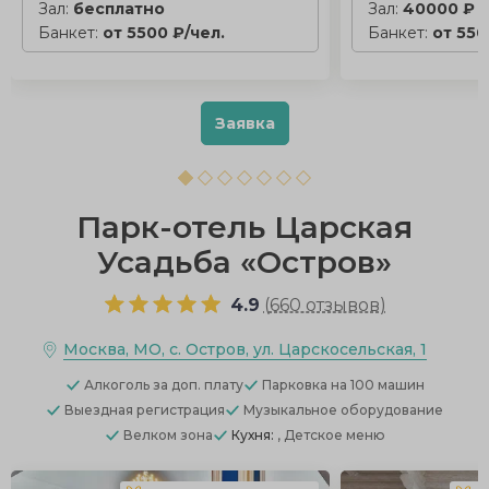
Зал:
бесплатно
Зал:
40000 ₽
Банкет:
от 5500 ₽/чел.
Банкет:
от 550
Заявка
Парк-отель Царская
Усадьба «Остров»
4.9
(
660 отзывов
)
Москва, МО, с. Остров, ул. Царскосельская, 1
Алкоголь
за доп. плату
Парковка
на 100 машин
Выездная регистрация
Музыкальное оборудование
Велком зона
Кухня:
, Детское меню