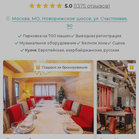
5.0
(
1375 отзывов
)
Москва, МО, Новорижское шоссе, ул. Счастливая,
90
Парковка
на 700 машин
Выездная регистрация
Музыкальное оборудование
Велком зона
Сцена
Кухня:
Европейская, азербайджанская, русская
Подарок за бронирование
П