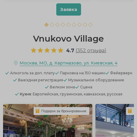
Заявка
Vnukovo Village
4.7
(
352 отзыва
)
Москва, МО, д. Картмазово, ул. Киевская, 4
Алкоголь
за доп. плату
Парковка
на 150 машин
Фейерверк
Выездная регистрация
Музыкальное оборудование
Велком зона
Сцена
Кухня:
Европейская, грузинская, кавказская, русская
Подарок за бронирование
П