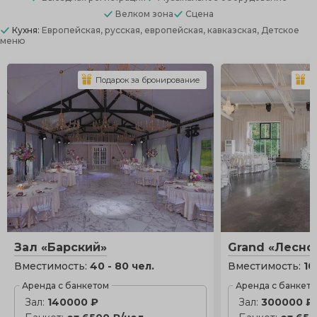
Велком зона
Сцена
Кухня:
Европейская, русская, европейская, кавказская, Детское
меню
Подарок за бронирование
П
Зал «Барский»
Grand «Лесно
Вместимость:
40 - 80 чел.
Вместимость:
10
Аренда с банкетом
Аренда с банкет
Зал:
140000 ₽
Зал:
300000 ₽