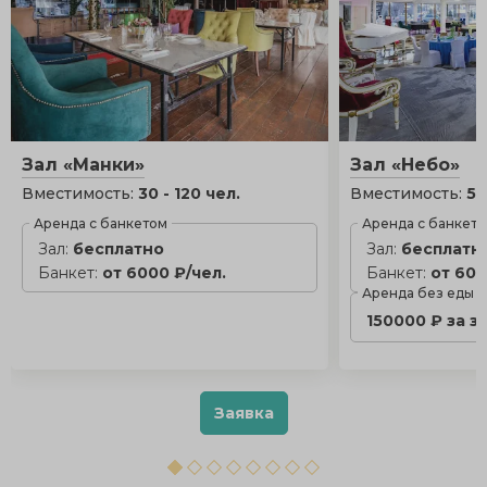
Зал «Манки»
Зал «Небо»
Вместимость:
30 - 120 чел.
Вместимость:
50
Аренда с банкетом
Аренда с банкет
Зал:
бесплатно
Зал:
бесплатн
Банкет:
от 6000 ₽/чел.
Банкет:
от 600
Аренда без еды
150000 ₽ за з
Заявка