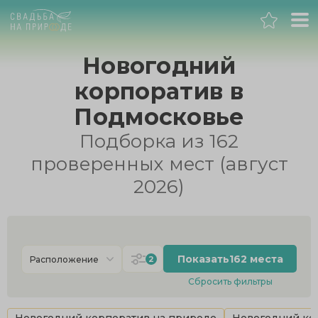
Москва
Новогодний
корпоратив в
Банкет
Подмосковье
Свадьба
Подборка из 162
проверенных мест (август
День рождения
2026)
Выпускной
Корпоратив
Показать
162 места
2
Расположение
Сбросить фильтры
Новогодний корпоратив