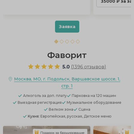
35000 ₽ за за
Заявка
Фаворит
5.0
(
1396 отзывов
)
Москва, МО, г. Подольск, Варшавское шоссе, 1,
стр. 1
Алкоголь
за доп. плату
Парковка
на 120 машин
Выездная регистрация
Музыкальное оборудование
Велком зона
Сцена
Кухня:
Европейская, русская, Детское меню
Подарок за бронирование
П