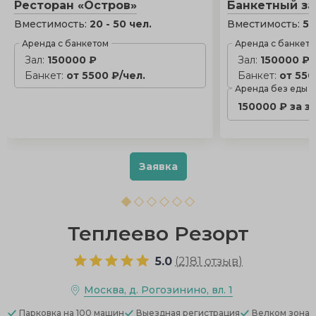
Ресторан «Остров»
Банкетный зал
Вместимость:
20 - 50 чел.
Вместимость:
50
Аренда с банкетом
Аренда с банкет
Зал:
150000 ₽
Зал:
150000 ₽
Банкет:
от 5500 ₽/чел.
Банкет:
от 550
Аренда без еды
150000 ₽ за з
Заявка
Теплеево Резорт
5.0
(
2181 отзыв
)
Москва, д. Рогозинино, вл. 1
Парковка
на 100 машин
Выездная регистрация
Велком зона