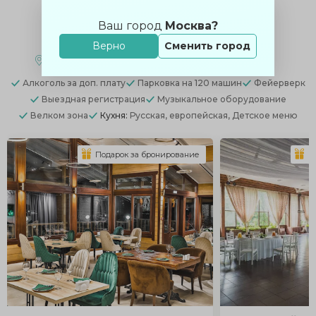
Парк-отель Остров
Ваш город
Москва?
5.0
(
1188 отзывов
)
Верно
Сменить город
Москва, МО, Ленинский район, с. Остров
Алкоголь
за доп. плату
Парковка
на 120 машин
Фейерверк
Выездная регистрация
Музыкальное оборудование
Велком зона
Кухня:
Русская, европейская, Детское меню
Подарок за бронирование
П