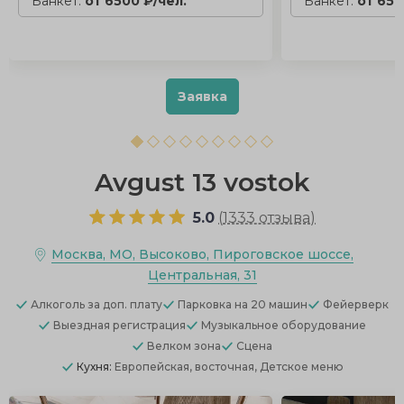
Банкет:
от 6500 ₽/чел.
Банкет:
от 650
Заявка
Avgust 13 vostok
5.0
(
1333 отзыва
)
Москва, МО, Высоково, Пироговское шоссе,
Центральная, 31
Алкоголь
за доп. плату
Парковка
на 20 машин
Фейерверк
Выездная регистрация
Музыкальное оборудование
Велком зона
Сцена
Кухня:
Европейская, восточная, Детское меню