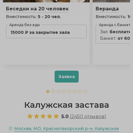
Беседки на 20 человек
Веранда
Вместимость:
5 - 20 чел.
Вместимость:
10
Аренда без еды
Аренда с банкет
Зал:
бесплатн
15000 ₽ за закрытие зала
Банкет:
от 600
Заявка
Калужская застава
5.0
(
2450 отзывов
)
Москва, МО, Краснопахорский р-н, Калужское