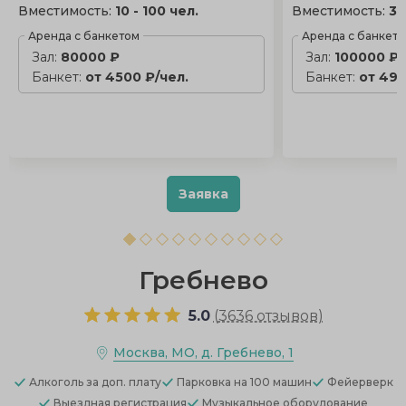
Вместимость:
10 - 100 чел.
Вместимость:
30
Аренда с банкетом
Аренда с банкет
Зал:
80000 ₽
Зал:
100000 ₽
Банкет:
от 4500 ₽/чел.
Банкет:
от 490
Заявка
Гребнево
5.0
(
3636 отзывов
)
Москва, МО, д. Гребнево, 1
Алкоголь
за доп. плату
Парковка
на 100 машин
Фейерверк
Выездная регистрация
Музыкальное оборудование