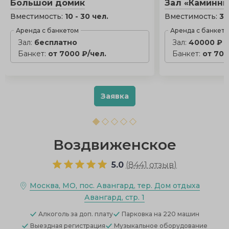
Большой домик
Зал «Каминн
Вместимость:
10 - 30 чел.
Вместимость:
30
Аренда с банкетом
Аренда с банкет
Зал:
бесплатно
Зал:
40000 ₽
Банкет:
от 7000 ₽/чел.
Банкет:
от 700
Заявка
Воздвиженское
5.0
(
8441 отзыв
)
Москва, МО, пос. Авангард, тер. Дом отдыха
Авангард, стр. 1
Алкоголь
за доп. плату
Парковка
на 220 машин
Выездная регистрация
Музыкальное оборудование