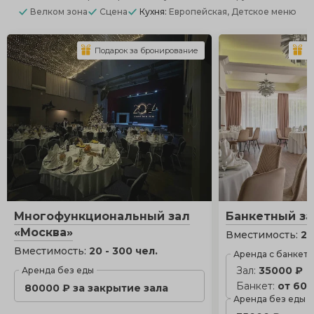
Велком зона
Сцена
Кухня:
Европейская, Детское меню
Подарок за бронирование
П
Многофункциональный зал
Банкетный за
«Москва»
Вместимость:
25
Вместимость:
20 - 300 чел.
Аренда с банкет
Зал:
35000 ₽
Аренда без еды
Банкет:
от 600
80000 ₽ за закрытие зала
Аренда без еды