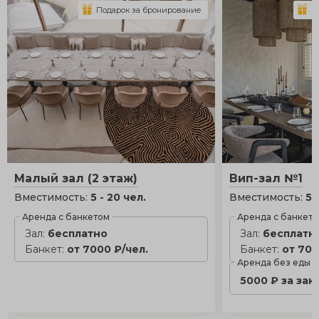
Подарок за бронирование
П
Малый зал (2 этаж)
Вип-зал №1
Вместимость:
5 - 20 чел.
Вместимость:
5 
Аренда с банкетом
Аренда с банкет
Зал:
бесплатно
Зал:
бесплатн
Банкет:
от 7000 ₽/чел.
Банкет:
от 700
Аренда без еды
5000 ₽ за зак