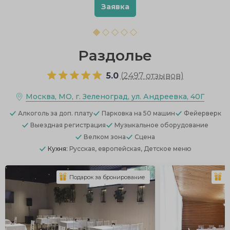
Заявка
Раздолье
5.0
(
2497 отзывов
)
Москва, МО, г. Зеленоград, ул. Андреевка, 40Г
Алкоголь
за доп. плату
Парковка
на 50 машин
Фейерверк
Выездная регистрация
Музыкальное оборудование
Велком зона
Сцена
Кухня:
Русская, европейская, Детское меню
Подарок за бронирование
П