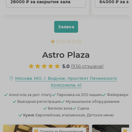
28000 ₽ за закрытие зала
64000 ₽ за з
Заявка
Astro Plaza
5.0
(
936 отзывов
)
Москва, МО, г. Видное, проспект Ленинского
Комсомола, 41
Алкоголь
за доп. плату
Парковка
на 200 машин
Фейерверк
Выездная регистрация
Музыкальное оборудование
Велком зона
Сцена
Кухня:
Европейская, итальянская, Детское меню
Подарок за бронирование
П