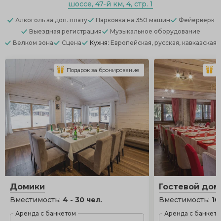
шоссе, 47-й км, 4, стр. 1
Алкоголь
за доп. плату
Парковка
на 350 машин
Фейерверк
Выездная регистрация
Музыкальное оборудование
Велком зона
Сцена
Кухня:
Европейская, русская, кавказская
Подарок за бронирование
П
Домики
Гостевой дом
Вместимость:
4 - 30 чел.
Вместимость:
10
Аренда с банкетом
Аренда с банкет