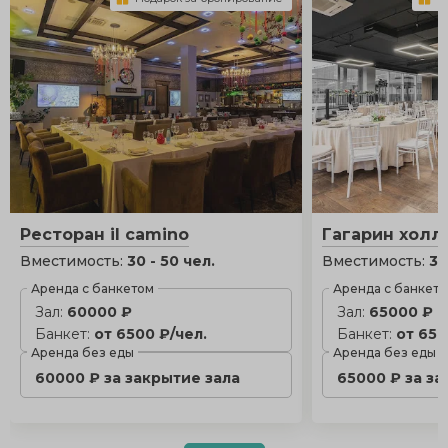
Ресторан il camino
Гагарин холл
Вместимость:
30 - 50 чел.
Вместимость:
30
Аренда с банкетом
Аренда с банкет
Зал:
60000 ₽
Зал:
65000 ₽
Банкет:
от 6500 ₽/чел.
Банкет:
от 650
Аренда без еды
Аренда без еды
60000 ₽ за закрытие зала
65000 ₽ за за