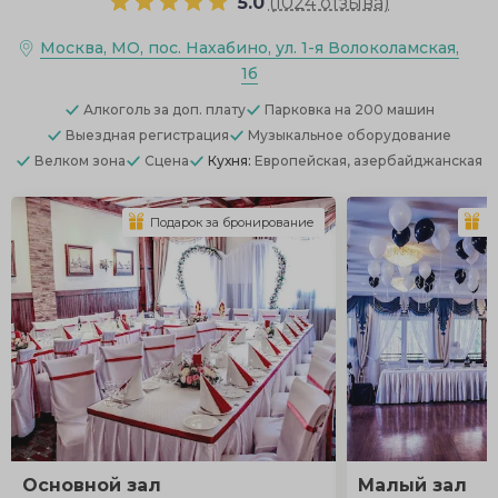
5.0
(
1024 отзыва
)
Москва, МО, пос. Нахабино, ул. 1-я Волоколамская,
1б
Алкоголь
за доп. плату
Парковка
на 200 машин
Выездная регистрация
Музыкальное оборудование
Велком зона
Сцена
Кухня:
Европейская, азербайджанская
Подарок за бронирование
П
Основной зал
Малый зал