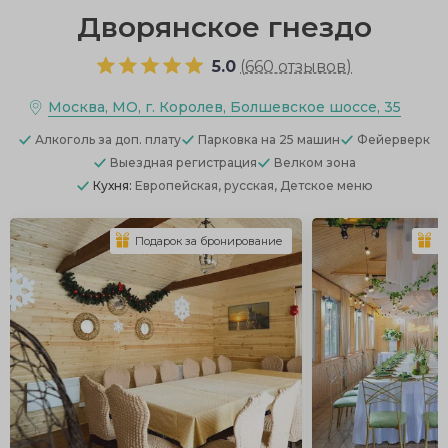
Дворянское гнездо
5.0
(
660 отзывов
)
Москва, МО, г. Королев, Болшевское шоссе, 35
Алкоголь
за доп. плату
Парковка
на 25 машин
Фейерверк
Выездная регистрация
Велком зона
Кухня:
Европейская, русская, Детское меню
Подарок за бронирование
П