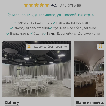
4.9
(
973 отзыва
)
Москва, МО, д. Голиково, ул. Шоссейная, стр. 4
Алкоголь
за доп. плату
Парковка
на 400 машин
Выездная регистрация
Музыкальное оборудование
Велком зона
Сцена
Кухня:
Европейская, Детское меню
Подарок за бронирование
П
Gallery
Банкетный зал