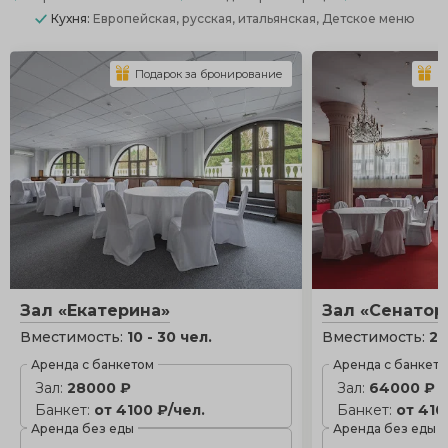
Кухня:
Европейская, русская, итальянская, Детское меню
Подарок за бронирование
П
Зал «Екатерина»
Зал «Сенатор
Вместимость:
10 - 30 чел.
Вместимость:
20
Аренда с банкетом
Аренда с банкет
Зал:
28000 ₽
Зал:
64000 ₽
Банкет:
от 4100 ₽/чел.
Банкет:
от 410
Аренда без еды
Аренда без еды