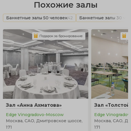
Похожие залы
Банкетные залы 50 человек
42
Банкетные залы 30 че
Подарок за бронирование
П
Зал «Анна Ахматова»
Зал «Толстой
Edge Vinogradovо-Moscow
Edge Vinogrado
Москва, САО, Дмитровское шоссе,
Москва, САО, Д
171
171