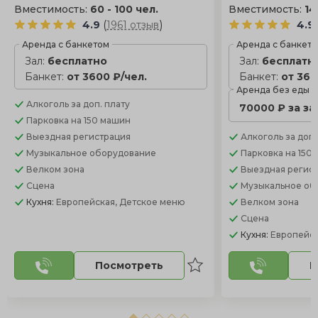
Вместимость:
60 - 100 чел.
Вместимость:
14
(
)
4.9
1961 отзыв
4.9
Аренда с банкетом
Аренда с банкет
Зал:
бесплатно
Зал:
бесплатн
Банкет:
от 3600 ₽/чел.
Банкет:
от 360
Аренда без еды
Алкоголь
за доп. плату
70000 ₽ за з
Парковка
на 150 машин
Выездная регистрация
Алкоголь
за доп.
Музыкальное оборудование
Парковка
на 150
Велком зона
Выездная регис
Сцена
Музыкальное об
Кухня:
Европейская, Детское меню
Велком зона
Сцена
Кухня:
Европейск
Посмотреть
П