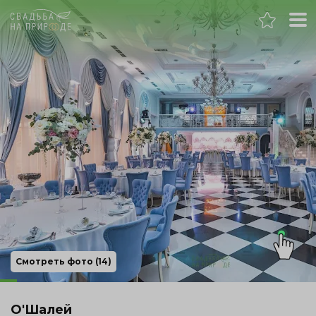
Москва
Банкет
Свадьба
День рождения
Выпускной
Корпоратив
Смотреть фото (14)
Новогодний корпоратив
О'Шалей