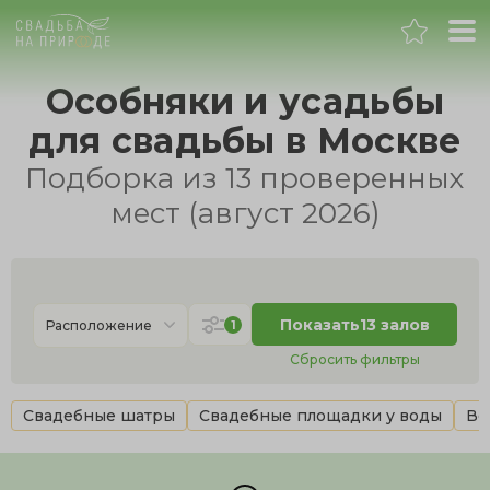
Москва
Особняки и усадьбы
для свадьбы в Москве
Банкет
Подборка из 13 проверенных
Свадьба
мест (август 2026)
День рождения
Выпускной
Показать
13 залов
1
Расположение
Сбросить фильтры
Корпоратив
Свадебные шатры
Свадебные площадки у воды
Ве
Новогодний корпоратив