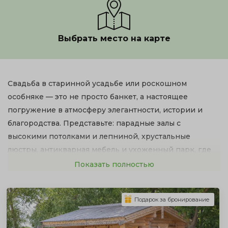
Выбрать место на карте
Свадьба в старинной усадьбе или роскошном
особняке — это не просто банкет, а настоящее
погружение в атмосферу элегантности, истории и
благородства. Представьте: парадные залы с
высокими потолками и лепниной, хрустальные
люстры, антикварная мебель и ухоженный парк, где
пройдет ваша выездная церемония. Это сценарий
Показать полностью
для идеального дня, который запомнится на всю
жизнь. В нашем каталоге собраны лучшие
Подарок за бронирование
исторические и современные усадьбы и особняки для
свадьбы, способные стать идеальным обрамлением