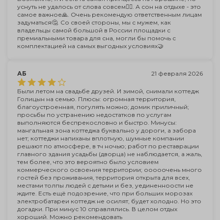
уснуть не удалось от слова совсем🤷‍♀️. А сон на отдыхе - это
самое важное🙏. Очень рекомендую ответственным лицам
задуматься🤔. Со своей стороны, мы с мужем, как
владельцы самой большой в России площадки с
премиальными товара для сна, могли бы помочь с
комплектацией на самых выгодных условиях🤝
АБ
21 февраля 2026
Были летом на свадьбе друзей. И зимой, снимали коттедж
Голицын на семью. Плюсы: огромная территория,
благоустроенная, погулять можно; домик приличный;
просьбы по устранению недостатков по услугам
выполняются беспрекословно и быстро. Минусы:
мангальная зона коттеджа буквально у дороги, а забора
нет; коттеджи напиханы вплотную, шумные компании
решают по атмосфере, в тч ночью; работ по реставрации
главного здания усадьбы (дворца) не наблюдается, а жаль,
тем более, что это вероятно было условием
коммерческого освоения территории; ооооочень много
гостей без проживания, территория открыта для всех,
местами толпы людей с детьми и без, уединенноости не
ждите. Есть ещё подозрение, что при больших морозах
электробатареи коттедж не осилят, будет холодно. Но это
догадки. При минус 10 справлялись. В целом отдых
хороший. Можно рекомендовать