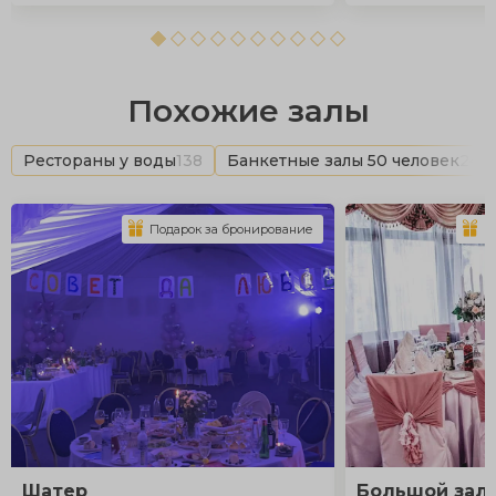
Похожие залы
Рестораны у воды
138
Банкетные залы 50 человек
242
Подарок за бронирование
П
Шатер
Большой зал