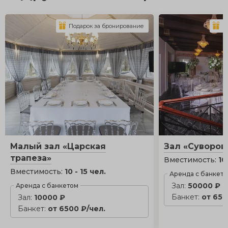
Подарок за бронирование
П
Малый зал «Царская
Зал «Суворов
трапеза»
Вместимость:
10
Вместимость:
10 - 15 чел.
Аренда с банкет
Зал:
50000 ₽
Аренда с банкетом
Банкет:
от 650
Зал:
10000 ₽
Банкет:
от 6500 ₽/чел.