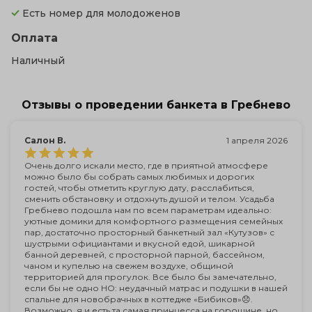
Есть номер для молодоженов
Оплата
Наличный
Отзывы о проведении банкета в Гребнево
Салон В.
1 апреля 2026
Очень долго искали место, где в приятной атмосфере
можно было бы собрать самых любимых и дорогих
гостей, чтобы отметить круглую дату, расслабиться,
сменить обстановку и отдохнуть душой и телом. Усадьба
Гребнево подошла нам по всем параметрам идеально:
уютные домики для комфортного размещения семейных
пар, достаточно просторный банкетный зал «Кутузов» с
шустрыми официантами и вкусной едой, шикарной
банной деревней, с просторной парной, бассейном,
чаном и купелью на свежем воздухе, общиной
территорией для прогулок. Все было бы замечательно,
если бы не одно НО: неудачный матрас и подушки в нашей
спальне для новобрачных в коттедже «Бибиков»😞.
Возможно, я и есть та самая принцесса на горошине, но