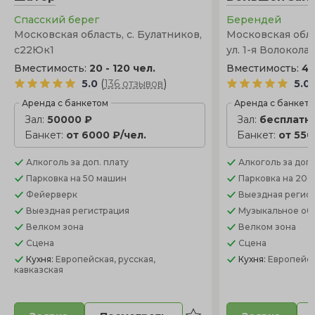
Спасский берег
Берендей
Московская область, с. Булатников,
Московская обла
с22Юк1
ул. 1-я Волоколам
Вместимость:
20 - 120 чел.
Вместимость:
45
(
)
5.0
136 отзывов
5.0
Аренда с банкетом
Аренда с банкет
Зал:
50000 ₽
Зал:
бесплатн
Банкет:
от 6000 ₽/чел.
Банкет:
от 550
Алкоголь
за доп. плату
Алкоголь
за доп.
Парковка
на 50 машин
Парковка
на 200
Фейерверк
Выездная регис
Выездная регистрация
Музыкальное об
Велком зона
Велком зона
Сцена
Сцена
Кухня:
Европейская, русская,
Кухня:
Европейск
кавказская