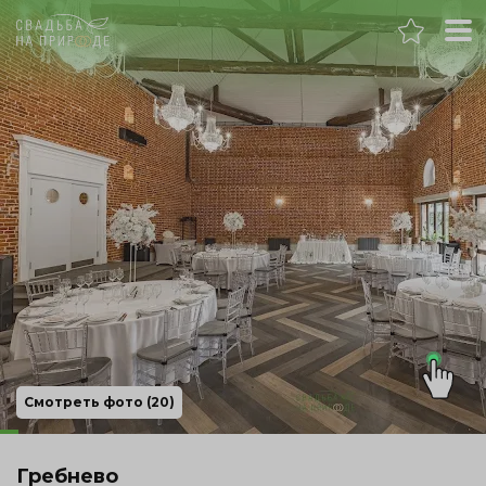
Москва
Банкет
Свадьба
День рождения
Выпускной
Корпоратив
Смотреть фото (20)
Новогодний корпоратив
Гребнево