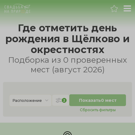
Москва
Где отметить день
рождения в Щёлково и
Банкет
окрестностях
Свадьба
Подборка из 0 проверенных
мест (август 2026)
День рождения
Выпускной
Показать
0 мест
2
Расположение
Корпоратив
Сбросить фильтры
Новогодний корпоратив