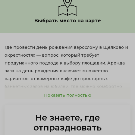
Выбрать место на карте
Где провести день рождения взрослому в Щёлково и
окрестностях — вопрос, который требует
продуманного подхода к выбору площадки. Аренда
зала на день рождения включает множество
вариантов: от камерных кафе до просторных
банкетных залов на юбилей, где можно комфортно
разместить всех гостей. Стоимость банкета на день
Показать полностью
рождения составляет в среднем от 4 000 рублей на
человека, в зависимости от уровня заведения, меню и
Не знаете, где
дополнительных услуг.
отпраздновать