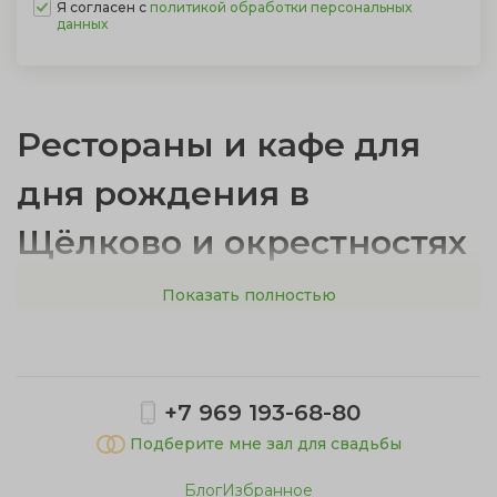
Я согласен с
политикой обработки персональных
данных
Рестораны и кафе для
дня рождения в
Щёлково и окрестностях
Показать полностью
Рестораны для дня рождения предлагают готовую
инфраструктуру, профессиональное обслуживание и
разнообразное меню.
Кафе подойдут для более камерных празднований в
+7 969 193-68-80
компании до 30 человек, тогда как рестораны
Подберите мне зал для свадьбы
вмещают большие группы и предлагают
Блог
Избранное
расширенный формат с шоу-программами.