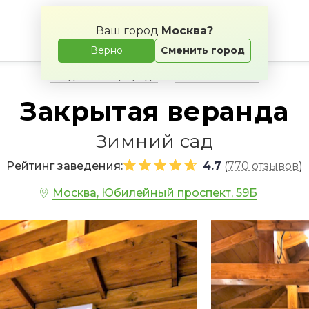
Ваш город
Москва?
Верно
Сменить город
Свадьба на природе
Банкетные залы
Закрытая веранда
Зимний сад
Рейтинг заведения:
4.7
770 отзывов
(
)
Москва, Юбилейный проспект, 59Б