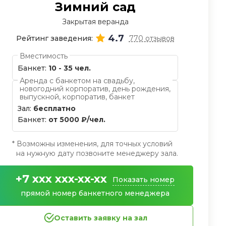
Зимний сад
Закрытая веранда
4.7
Рейтинг заведения:
770 отзывов
Вместимость
Банкет:
10 - 35 чел.
Аренда с банкетом на свадьбу,
новогодний корпоратив, день рождения,
выпускной, корпоратив, банкет
Зал:
бесплатно
Банкет:
от 5000 ₽/чел.
* Возможны изменения, для точных условий
на нужную дату позвоните менеджеру зала.
+7 xxx xxx-xx-xx
Показать номер
прямой номер банкетного менеджера
Оставить заявку на зал