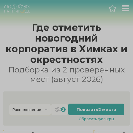
Москва
Где отметить
новогодний
Банкет
корпоратив в Химках и
Свадьба
окрестностях
Подборка из 2 проверенных
День рождения
мест (август 2026)
Выпускной
Корпоратив
Показать
2 места
2
Расположение
Сбросить фильтры
Новогодний корпоратив