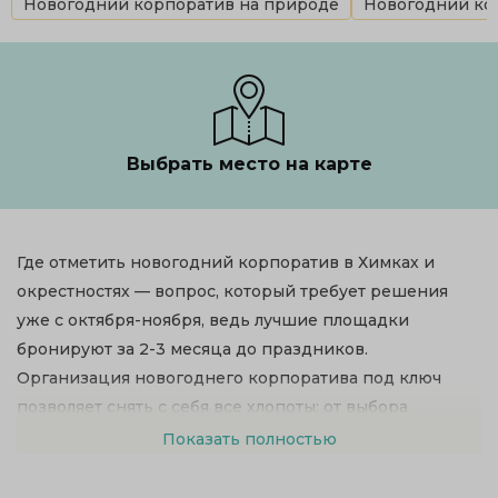
Новогодний корпоратив на природе
Новогодний кор
Выбрать место на карте
Где отметить новогодний корпоратив в Химках и
окрестностях — вопрос, который требует решения
уже с октября-ноября, ведь лучшие площадки
бронируют за 2-3 месяца до праздников.
Организация новогоднего корпоратива под ключ
позволяет снять с себя все хлопоты: от выбора
банкетного зала до развлекательной программы с
Показать полностью
Дедом Морозом, шоу и фейерверком. Средняя
стоимость новогоднего корпоратива в 2026 году