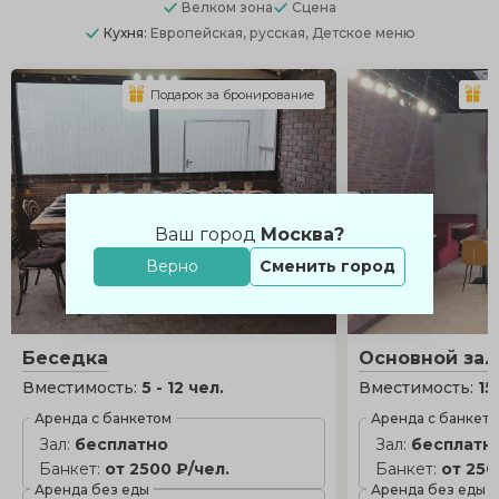
Велком зона
Сцена
Кухня:
Европейская, русская, Детское меню
Подарок за бронирование
П
Ваш город
Москва?
Верно
Сменить город
Беседка
Основной зал
Вместимость:
5 - 12 чел.
Вместимость:
15
Аренда с банкетом
Аренда с банкет
Зал:
бесплатно
Зал:
бесплатн
Банкет:
от 2500 ₽/чел.
Банкет:
от 250
Аренда без еды
Аренда без еды