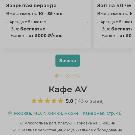
Закрытая веранда
Зал на 40 че
Вместимость:
10 - 35 чел.
Вместимость:
10
Аренда с банкетом
Аренда с банкет
Зал:
бесплатно
Зал:
бесплатн
Банкет:
от 5000 ₽/чел.
Банкет:
от 500
Заявка
Кафе AV
5.0
(
143 отзыва
)
Москва, МО, г. Химки, мкр-н Планерная, стр. 4б
Алкоголь
за доп. плату
Парковка
на 15 машин
Выездная регистрация
Музыкальное оборудование