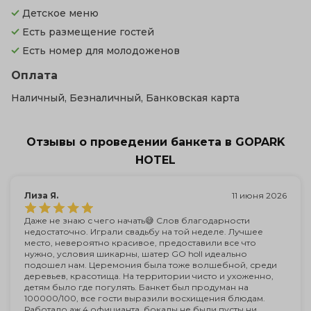
Детское меню
Есть размещение гостей
Есть номер для молодоженов
Оплата
Наличный, Безналичный, Банковская карта
Отзывы о проведении банкета в GOPARK
HOTEL
Лиза Я.
11 июня 2026
Даже не знаю с чего начать😅 Слов благодарности
недостаточно. Играли свадьбу на той неделе. Лучшее
место, невероятно красивое, предоставили все что
нужно, условия шикарны, шатер GO holl идеально
подошел нам. Церемония была тоже волшебной, среди
деревьев, красотища. На территории чисто и ухоженно,
детям было где погулять. Банкет был продуман на
100000/100, все гости выразили восхищения блюдам.
Работало аж 4 официанта, бокалы не были пусты ни