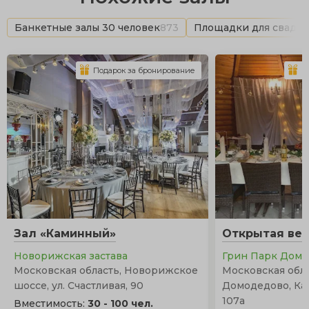
Банкетные залы 30 человек
873
Площадки для свадь
Подарок за бронирование
П
Зал «Каминный»
Открытая ве
Новорижская застава
Грин Парк Дом
Московская область, Новорижское
Московская облас
шоссе, ул. Счастливая, 90
Домодедово, Ка
107а
Вместимость:
30 - 100 чел.