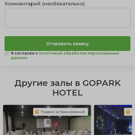
Комментарий (необязательно)
Я согласен с
политикой обработки персональных
данных
Другие залы в GOPARK
HOTEL
Подарок за бронирование
П