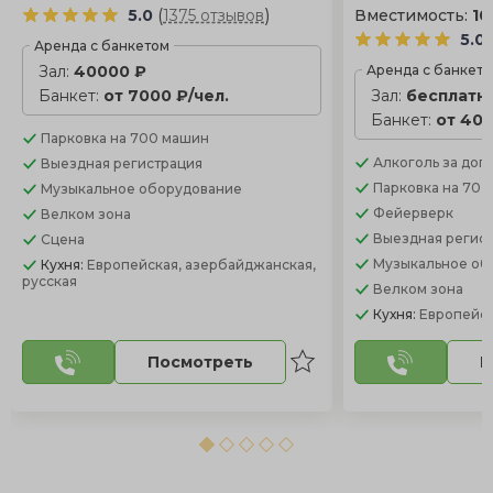
(
)
5.0
1375 отзывов
Вместимость:
10
5.0
Аренда с банкетом
Зал:
40000 ₽
Аренда с банкет
Банкет:
от 7000 ₽/чел.
Зал:
бесплатн
Банкет:
от 400
Парковка
на 700 машин
Алкоголь
за доп.
Выездная регистрация
Парковка
на 70 
Музыкальное оборудование
Фейерверк
Велком зона
Выездная регис
Сцена
Музыкальное об
Кухня:
Европейская, азербайджанская,
русская
Велком зона
Кухня:
Европейск
Посмотреть
П