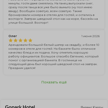
минуты, гости даже смеялись. На танец выпускали снег,
сразу после танца все уже было вымыто (ну пол имею
ввиду). Вообщем советую, всем советую. Также
бронировали номера в отелях для гостей, и остались в
восторге. Завтрак шведский стол как на море, бассейн на
улице большой. Восторг!
Олег
1 июня 2026
Арендовали большой белый шатер на свадьбу, и более 10
номеров в отеле для гостей. На банкете было отличное
качество блюд и их подача. Хочу отметить хорошую
работу официантов. Большое спасибо Евгению, который
помог с организацией банкета. В гостинице на
следующий день был хороший шведский стол на завтрак.
Праздник удался!
Показать ещё