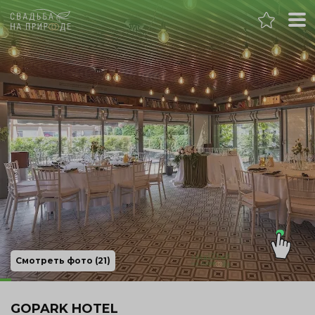
Москва
Банкет
Свадьба
День рождения
Выпускной
Корпоратив
Смотреть фото (21)
Новогодний корпоратив
GOPARK HOTEL