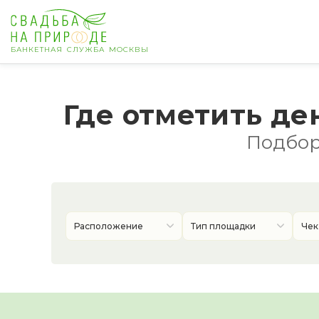
БАНКЕТНАЯ СЛУЖБА МОСКВЫ
Москва
Где отметить де
Банкет
Подборк
Свадьба
День рождения
Расположение
Тип площадки
Чек
Выпускной
Корпоратив
Новогодний корпоратив