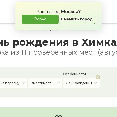
Ваш город
Москва?
Верно
Сменить город
Свадьба на природе
Банкетные залы
нь рождения в Химка
а из 11 проверенных мест (авгу
Особенности
 на персону
Вместимость
День рождения