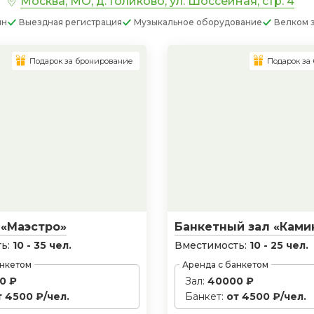
Москва, МО, д. Голиково, ул. Шоссейная, стр. 4
ин
Выездная регистрация
Музыкальное оборудование
Велком 
Подарок за бронирование
Подарок за
 «Маэстро»
Банкетный зал «Ками
ь:
10 - 35 чел.
Вместимость:
10 - 25 чел.
анкетом
Аренда с банкетом
0 ₽
Зал:
40000 ₽
т 4500 ₽/чел.
Банкет:
от 4500 ₽/чел.