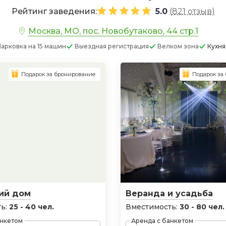
Рейтинг заведения:
5.0
(
821 отзыв
)
Москва, МО, пос. Новобутаково, 44 стр.1
Парковка
на 15 машин
Выездная регистрация
Велком зона
Кухня
Подарок за бронирование
Подарок за
ий дом
Веранда и усадьба
ь:
25 - 40 чел.
Вместимость:
30 - 80 чел.
анкетом
Аренда с банкетом