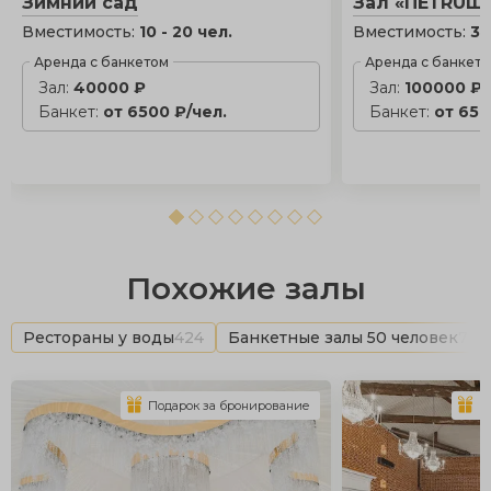
Зимний сад
Зал «ПЕТRUШ
Вместимость:
10 - 20 чел.
Вместимость:
30
Аренда с банкетом
Аренда с банкет
Зал:
40000 ₽
Зал:
100000 ₽
Банкет:
от 6500 ₽/чел.
Банкет:
от 650
Похожие залы
Рестораны у воды
424
Банкетные залы 50 человек
765
Подарок за бронирование
П