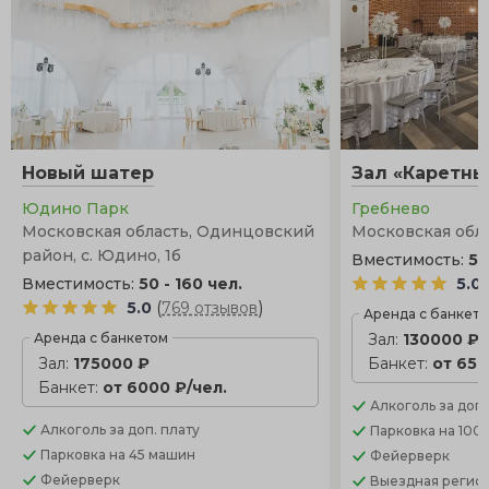
Новый шатер
Зал «Каретны
Юдино Парк
Гребнево
Московская область, Одинцовский
Московская облас
район, с. Юдино, 1б
Вместимость:
50
Вместимость:
50 - 160 чел.
5.0
(
)
5.0
769 отзывов
Аренда с банкет
Аренда с банкетом
Зал:
130000 ₽
Зал:
175000 ₽
Банкет:
от 650
Банкет:
от 6000 ₽/чел.
Алкоголь
за доп.
Алкоголь
за доп. плату
Парковка
на 100
Парковка
на 45 машин
Фейерверк
Фейерверк
Выездная регис