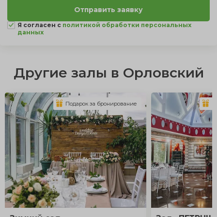
Я согласен с
политикой обработки персональных
данных
Другие залы в Орловский
Подарок за бронирование
П