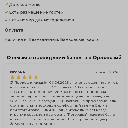
Детское меню
Есть размещение гостей
Есть номер для молодоженов
Оплата
Наличный, Безналичный, Банковская карта
Отзывы о проведении банкета в Орловский
Игорь К.
9 июня 2026
💒 Проводил свадьбу 06.06.2026 в потрясающем месте под
названием парк-отель "Орловский" Замечательная
локация для мероприятий.Красивые виды, природа,
зеленая территория с животными, даже тигра увидели.
Очень вежливые сотрудники, настоящие профессионалы
с очень чутким подходом комфортный зал мы были в
банкетном зале "Зимний Сад", а несколько лет назад
играли в соседнем ресторане "Петрушка" тоже всё было
на высоте.!!! Всем рекомендую! Проверено не один раз!!!
🎤 Ведущий Игорь Кропи