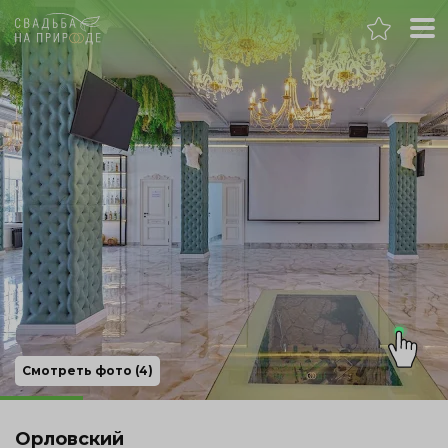
Москва
Банкет
Свадьба
День рождения
Выпускной
Корпоратив
Смотреть фото (4)
Новогодний корпоратив
Орловский