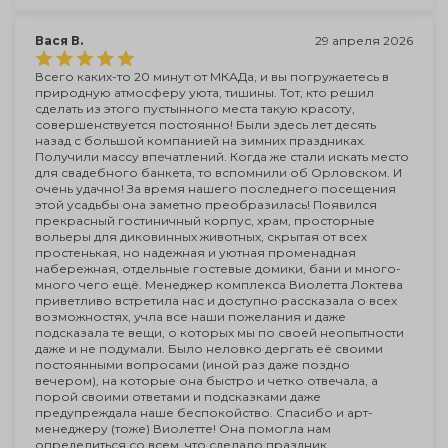
Вася В.
29 апреля 2026
Всего каких-то 20 минут от МКАДа, и вы погружаетесь в
природную атмосферу уюта, тишины. Тот, кто решил
сделать из этого пустынного места такую красоту,
совершенствуется постоянно! Были здесь лет десять
назад с большой компанией на зимних праздниках.
Получили массу впечатлений. Когда же стали искать место
для свадебного банкета, то вспомнили об Орловском. И
очень удачно! За время нашего последнего посещения
этой усадьбы она заметно преобразилась! Появился
прекрасный гостиничный корпус, храм, просторные
вольеры для диковинных животных, скрытая от всех
простенькая, но надежная и уютная променадная
набережная, отдельные гостевые домики, бани и много-
много чего ещё. Менеджер комплекса Виолетта Локтева
приветливо встретила нас и доступно рассказала о всех
возможностях, учла все наши пожелания и даже
подсказала те вещи, о которых мы по своей неопытности
даже и не подумали. Было неловко дергать её своими
постоянными вопросами (иной раз даже поздно
вечером), на которые она быстро и четко отвечала, а
порой своими ответами и подсказками даже
предупреждала наше беспокойство. Спасибо и арт-
менеджеру (тоже) Виолетте! Она помогла нам
определиться со всем, что сделало праздник