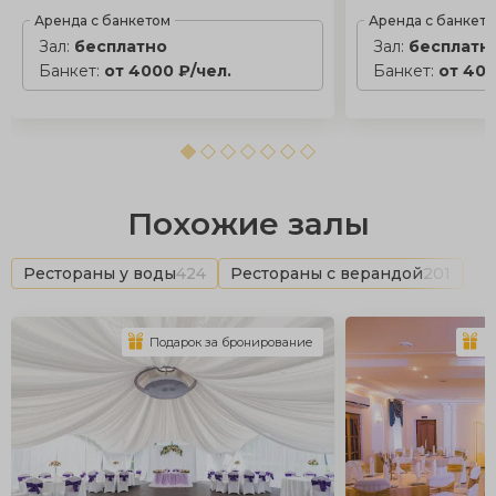
Аренда с банкетом
Аренда с банкет
Зал:
бесплатно
Зал:
бесплатн
Банкет:
от 4000 ₽/чел.
Банкет:
от 400
Похожие залы
Рестораны у воды
424
Рестораны с верандой
201
Ба
Подарок за бронирование
П