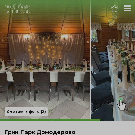
Москва
Банкет
Свадьба
День рождения
Выпускной
Корпоратив
Смотреть фото (2)
Новогодний корпоратив
Грин Парк Домодедово