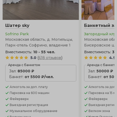
Шатер sky
Банкетный за
Sofrino Park
Загородный клу
Московская область, д. Могильцы,
Московская обла
Парк-отель Софрино, владение 1
Бисеровское шос
Вместимость:
10 - 55 чел.
Вместимость:
30
(
)
5.0
618 отзывов
4.9
Аренда с банкетом
Аренда с банкет
Зал:
85000 ₽
Зал:
50000 ₽
Банкет:
от 5500 ₽/чел.
Банкет:
от 500
Алкоголь
за доп. плату
Алкоголь
за доп.
Парковка
на 600 машин
Парковка
на 15 
Фейерверк
Фейерверк
Выездная регистрация
Выездная регис
Музыкальное оборудование
Велком зона
Велком зона
Кухня:
Русская, 