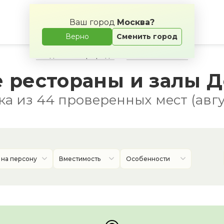
Ваш город
Москва?
Верно
Сменить город
Свадьба на природе
Банкетные залы
 рестораны и залы 
а из 44 проверенных мест (авгу
 на персону
Вместимость
Особенности