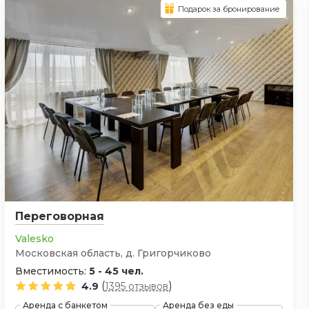
Подарок за бронирование
Переговорная
Valesko
Московская область, д. Григорчиково
Вместимость:
5 - 45 чел.
(
)
4.9
1395 отзывов
Аренда с банкетом
Аренда без еды