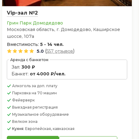
Vip-зал №2
Грин Парк Домодедово
Московская область, г. Домодедово, Каширское
шоссе, 107а
Вместимость:
5 - 14 чел.
(
)
5.0
557 отзывов
Аренда с банкетом
Зал:
300 ₽
Банкет:
от 4000 ₽/чел.
Алкоголь
за доп. плату
Парковка
на 70 машин
Фейерверк
Выездная регистрация
Музыкальное оборудование
Велком зона
Кухня:
Европейская, кавказская