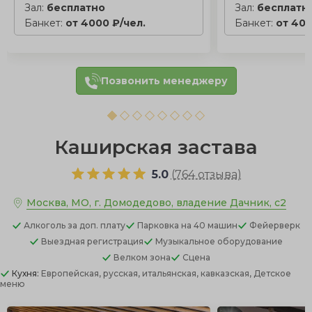
Зал:
бесплатно
Зал:
бесплатн
Банкет:
от 4000 ₽/чел.
Банкет:
от 400
Позвонить менеджеру
Каширская застава
5.0
(
764 отзыва
)
Москва, МО, г. Домодедово, владение Дачник, с2
Алкоголь
за доп. плату
Парковка
на 40 машин
Фейерверк
Выездная регистрация
Музыкальное оборудование
Велком зона
Сцена
Кухня:
Европейская, русская, итальянская, кавказская, Детское
меню