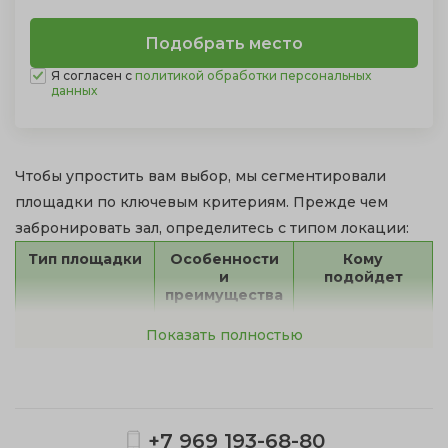
Я согласен с
политикой обработки персональных
данных
Чтобы упростить вам выбор, мы сегментировали
площадки по ключевым критериям. Прежде чем
забронировать зал, определитесь с типом локации:
Тип площадки
Особенности
Кому
и
подойдет
преимущества
Классические
Торжественный
Официальные
Показать полностью
залы
интерьер,
юбилеи, свадьбы,
профессиональн
премии.
ый свет и звук,
климат-контроль.
Шатры
Сезонность (май-
Свадьбы на
сентябрь),
природе, летние
+7 969 193-68-80