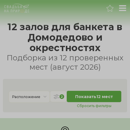
Москва
12 залов для банкета в
Домодедово и
Банкет
окрестностях
Свадьба
Подборка из 12 проверенных
мест (август 2026)
День рождения
Выпускной
Показать
12 мест
2
Расположение
Корпоратив
Сбросить фильтры
Новогодний корпоратив