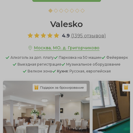
Valesko
4.9
(
1395 отзывов
)
Москва, МО, д. Григорчиково
Алкоголь
за доп. плату
Парковка
на 50 машин
Фейерверк
Выездная регистрация
Музыкальное оборудование
Велком зона
Кухня:
Русская, европейская
Подарок за бронирование
П