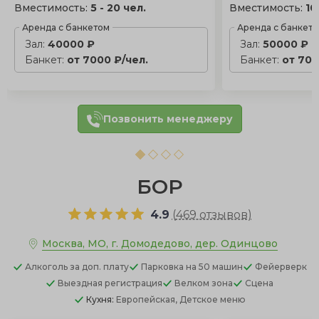
Вместимость:
5 - 20 чел.
Вместимость:
10
Аренда с банкетом
Аренда с банкет
Зал:
40000 ₽
Зал:
50000 ₽
Банкет:
от 7000 ₽/чел.
Банкет:
от 700
Позвонить менеджеру
БОР
4.9
(
469 отзывов
)
Москва, МО, г. Домодедово, дер. Одинцово
Алкоголь
за доп. плату
Парковка
на 50 машин
Фейерверк
Выездная регистрация
Велком зона
Сцена
Кухня:
Европейская, Детское меню