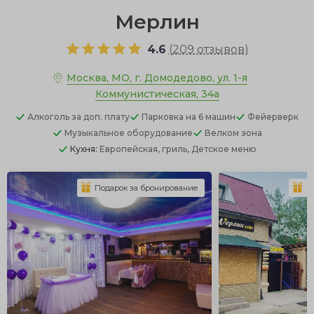
Мерлин
4.6
(
209 отзывов
)
Москва, МО, г. Домодедово, ул. 1-я
Коммунистическая, 34а
Алкоголь
за доп. плату
Парковка
на 6 машин
Фейерверк
Музыкальное оборудование
Велком зона
Кухня:
Европейская, гриль, Детское меню
Подарок за бронирование
П