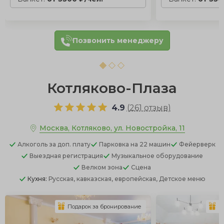
Позвонить менеджеру
Котляково-Плаза
4.9
(
261 отзыв
)
Москва, Котляково, ул. Новостройка, 11
Алкоголь
за доп. плату
Парковка
на 22 машин
Фейерверк
Выездная регистрация
Музыкальное оборудование
Велком зона
Сцена
Кухня:
Русская, кавказская, европейская, Детское меню
Подарок за бронирование
П