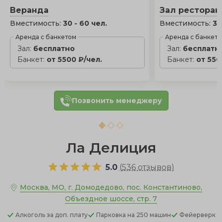
Веранда
Зал ресторан
Вместимость:
30 - 60 чел.
Вместимость:
30
Аренда с банкетом
Аренда с банкет
Зал:
бесплатно
Зал:
бесплатн
Банкет:
от 5500 ₽/чел.
Банкет:
от 550
Позвонить менеджеру
Ла Делиция
5.0
(
536 отзывов
)
Москва, МО, г. Домодедово, пос. Константиново,
Объездное шоссе, стр. 7
Алкоголь
за доп. плату
Парковка
на 250 машин
Фейерверк