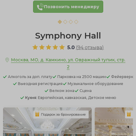
Позвонить менеджеру
Symphony Hall
5.0
(
94 отзыва
)
Москва, МО, д. Камкино, ул. Овражный тупик, стр.
2
Алкоголь
за доп. плату
Парковка
на 2500 машин
Фейерверк
Выездная регистрация
Музыкальное оборудование
Велком зона
Сцена
Кухня:
Европейская, кавказская, Детское меню
Подарок за бронирование
П