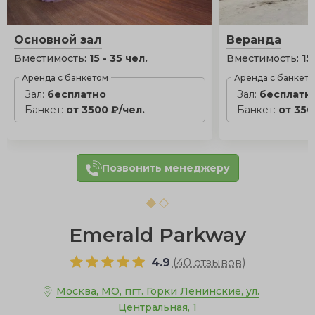
Основной зал
Веранда
Вместимость:
15 - 35 чел.
Вместимость:
15
Аренда с банкетом
Аренда с банкет
Зал:
бесплатно
Зал:
бесплатн
Банкет:
от 3500 ₽/чел.
Банкет:
от 350
Позвонить менеджеру
Emerald Parkway
4.9
(
40 отзывов
)
Москва, МО, пгт. Горки Ленинские, ул.
Центральная, 1