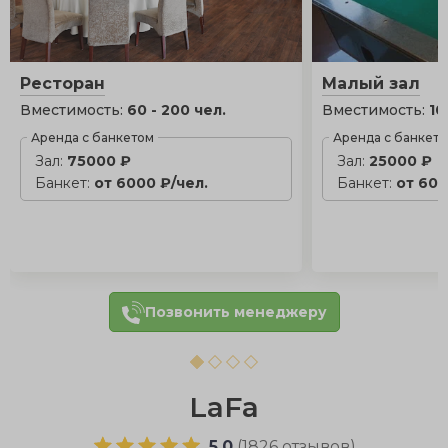
Ресторан
Малый зал
Вместимость:
60 - 200 чел.
Вместимость:
10
Аренда с банкетом
Аренда с банкет
Зал:
75000 ₽
Зал:
25000 ₽
Банкет:
от 6000 ₽/чел.
Банкет:
от 600
Позвонить менеджеру
LaFa
5.0
(
1826 отзывов
)