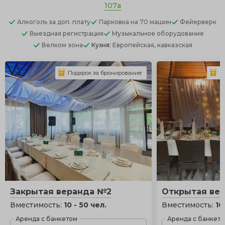
107а
Алкоголь
за доп. плату
Парковка
на 70 машин
Фейерверк
Выездная регистрация
Музыкальное оборудование
Велком зона
Кухня:
Европейская, кавказская
Подарок за бронирование
П
Закрытая веранда №2
Открытая ве
Вместимость:
10 - 50 чел.
Вместимость:
10
Аренда с банкетом
Аренда с банкет