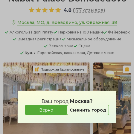
4.8
(
177 отзывов
)
Москва, МО, д. Воеводино, ул. Овражная, 38
Алкоголь
за доп. плату
Парковка
на 100 машин
Фейерверк
Выездная регистрация
Музыкальное оборудование
Велком зона
Сцена
Кухня:
Европейская, кавказская, Детское меню
Подарок за бронирование
П
Ваш город
Москва?
Верно
Сменить город