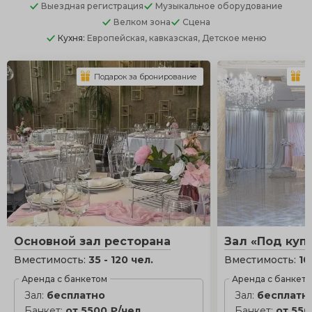
Выездная регистрация
Музыкальное оборудование
Велком зона
Сцена
Кухня:
Европейская, кавказская, Детское меню
Подарок за бронирование
П
Основной зал ресторана
Зал «Под куп
Вместимость:
35 - 120 чел.
Вместимость:
10
Аренда с банкетом
Аренда с банкет
Зал:
бесплатно
Зал:
бесплатн
Банкет:
от 5500 ₽/чел.
Банкет:
от 550