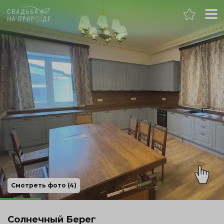
Москва
Банкет
Свадьба
День рождения
Выпускной
Корпоратив
Смотреть фото (4)
Новогодний корпоратив
Солнечный Берег