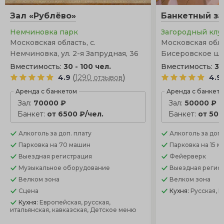
Зал «Рублёво»
Банкетный за
Немчиновка парк
Загородный клу
Московская область, с.
Московская обла
Немчиновка, ул. 2-я Запрудная, 36
Бисеровское шос
Вместимость:
30 - 100 чел.
Вместимость:
30
(
)
4.9
1290 отзывов
4.9
Аренда с банкетом
Аренда с банкет
Зал:
70000 ₽
Зал:
50000 ₽
Банкет:
от 6500 ₽/чел.
Банкет:
от 500
Алкоголь
за доп. плату
Алкоголь
за доп.
Парковка
на 70 машин
Парковка
на 15 
Выездная регистрация
Фейерверк
Музыкальное оборудование
Выездная регис
Велком зона
Велком зона
Сцена
Кухня:
Русская, 
Кухня:
Европейская, русская,
итальянская, кавказская, Детское меню