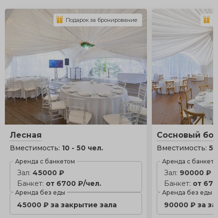
Подарок за бронирование
П
Лесная
Сосновый бо
Вместимость:
10 - 50 чел.
Вместимость:
50
Аренда с банкетом
Аренда с банкет
Зал:
45000 ₽
Зал:
90000 ₽
Банкет:
от 6700 ₽/чел.
Банкет:
от 670
Аренда без еды
Аренда без еды
45000 ₽ за закрытие зала
90000 ₽ за з