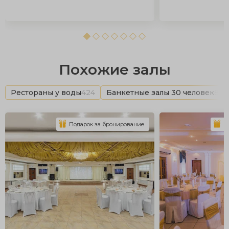
Похожие залы
Рестораны у воды
424
Банкетные залы 30 человек
873
Подарок за бронирование
П