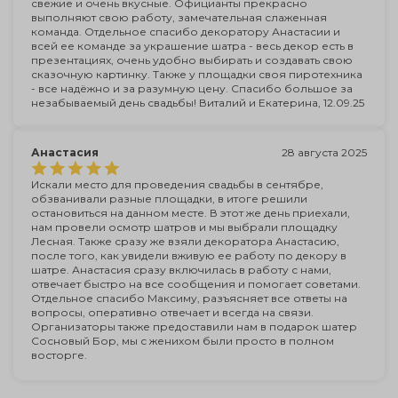
свежие и очень вкусные. Официанты прекрасно
выполняют свою работу, замечательная слаженная
команда. Отдельное спасибо декоратору Анастасии и
всей ее команде за украшение шатра - весь декор есть в
презентациях, очень удобно выбирать и создавать свою
сказочную картинку. Также у площадки своя пиротехника
- все надёжно и за разумную цену. Спасибо большое за
незабываемый день свадьбы! Виталий и Екатерина, 12.09.25
Анастасия
28 августа 2025
Искали место для проведения свадьбы в сентябре,
обзванивали разные площадки, в итоге решили
остановиться на данном месте. В этот же день приехали,
нам провели осмотр шатров и мы выбрали площадку
Лесная. Также сразу же взяли декоратора Анастасию,
после того, как увидели вживую ее работу по декору в
шатре. Анастасия сразу включилась в работу с нами,
отвечает быстро на все сообщения и помогает советами.
Отдельное спасибо Максиму, разъясняет все ответы на
вопросы, оперативно отвечает и всегда на связи.
Организаторы также предоставили нам в подарок шатер
Сосновый Бор, мы с женихом были просто в полном
восторге.