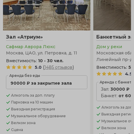
Зал «Атриум»
Банкетный за
Сафмар Аврора Люкс
Дом у реки
Москва, ЦАО, ул. Петровка, д. 11
Московская обла
Линейный пр-д,
Вместимость:
10 - 30 чел.
(
)
5.0
1485 отзывов
Вместимость:
5 
4.9
Аренда без еды
Аренда с банкет
90000 ₽ за закрытие зала
Зал:
30000 ₽
Алкоголь
за доп. плату
Банкет:
от 600
Парковка
на 10 машин
Алкоголь
за доп.
Выездная регистрация
Выездная регис
Музыкальное оборудование
Музыкальное об
Велком зона
Велком зона
Сцена