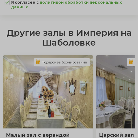
Я согласен с
политикой обработки персональных
данных
Другие залы в Империя на
Шаболовке
Подарок за бронирование
П
Малый зал с верандой
Царский зал