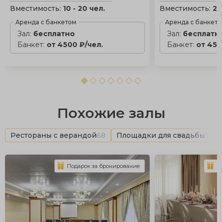
Вместимость:
10 - 20 чел.
Вместимость:
25
Аренда с банкетом
Аренда с банкет
Зал:
бесплатно
Зал:
бесплатн
Банкет:
от 4500 ₽/чел.
Банкет:
от 450
Похожие залы
Рестораны с верандой
68
Площадки для свадьбы
572
Подарок за бронирование
П