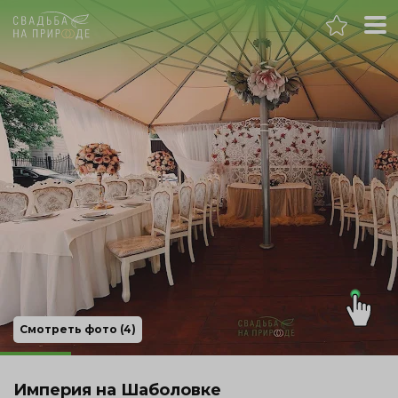
Москва
Банкет
Свадьба
День рождения
Выпускной
Корпоратив
Смотреть фото (4)
Новогодний корпоратив
Империя на Шаболовке