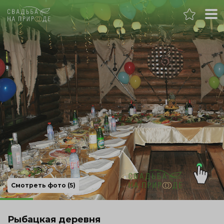
Москва
Банкет
Свадьба
День рождения
Выпускной
Корпоратив
Смотреть фото (5)
Новогодний корпоратив
Рыбацкая деревня