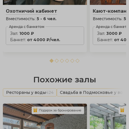
Охотничий кабинет
Кают-компан
Вместимость:
5 - 6 чел.
Вместимость:
5 
Аренда с банкетом
Аренда с банкет
Зал:
1000 ₽
Зал:
3000 ₽
Банкет:
от 4000 ₽/чел.
Банкет:
от 400
Похожие залы
Рестораны у воды
424
Свадьба в Подмосковье у воды
Подарок за бронирование
П