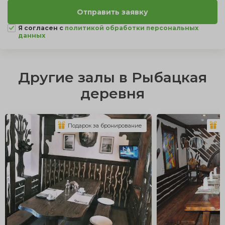
Я согласен с
политикой обработки персональных
данных
Другие залы в Рыбацкая
деревня
Подарок за бронирование
П