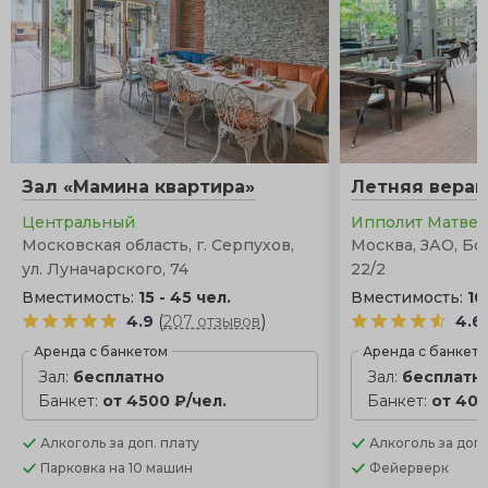
Зал «Мамина квартира»
Летняя вера
Центральный
Ипполит Матве
Московская область, г. Серпухов,
Москва, ЗАО, Бо
ул. Луначарского, 74
22/2
Вместимость:
15 - 45 чел.
Вместимость:
10
(
)
4.9
207 отзывов
4.6
Аренда с банкетом
Аренда с банкет
Зал:
бесплатно
Зал:
бесплатн
Банкет:
от 4500 ₽/чел.
Банкет:
от 400
Алкоголь
за доп. плату
Алкоголь
за доп.
Парковка
на 10 машин
Фейерверк