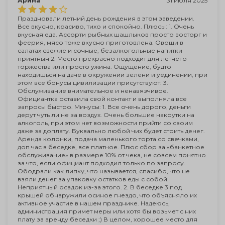
Арина
31 июля 2025
Праздновали летний день рождения в этом заведении.
Все вкусно, красиво, тихо и спокойно. Плюсы: 1. Очень
вкусная еда. Ассорти рыбных шашлыков просто восторг и
феерия, мясо тоже вкусно приготовлена. Овощи в
салатах свежие и сочные, безалкогольные напитки
приятнын 2. Место прекрасно подходит для летнего
торжества или просто ужина. Ощущение, будто
находишься на даче в окружении зелени и уединении, при
этом все бонусы цивилизации присутствуют. 3.
Обслуживание внимательное и ненавязчивое.
Официантка оставила свой контакт и выполняла все
запросы быстро. Минусы: 1. Все очень дорого, деньги
дерут чуть ли не за воздух. Очень большие накрутки на
алкоголь, при этом нет возможности прийти со своим
даже за доплату. Буквально любой чих будет стоить денег.
Аренда колонки, подача маленького торта со свечками,
доп час в беседке, все платное. Плюс сбор за «банкетное
обслуживание» в размере 10% от чека, не совсем понятно
за что, если официант подходил только по запросу.
Ободрали как липку, что называется, спасибо, что не
взяли денег за упаковку остатков еды с собой.
Неприятный осадок из-за этого. 2. В беседке 3 под
крышей обнаружили осиное гнездо, что объясняло их
активное участие в нашем празднике. Надеюсь,
администрация примет меры или хотя бы возьмет с них
плату за аренду беседки ;) В целом, хорошее место для