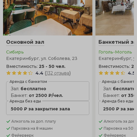
Основной зал
Банкетный за
Сибирь
Гоголь-Моголь
Екатеринбург, ул. Соболева, 23
Екатеринбург, у
Вместимость:
25 - 50 чел.
Вместимость:
20
(
)
4.4
132 отзыва
4.5
Аренда с банкетом
Аренда с банкет
Зал:
бесплатно
Зал:
бесплатн
Банкет:
от 2500 ₽/чел.
Банкет:
от 350
Аренда без еды
Аренда без еды
5000 ₽ за закрытие зала
2500 ₽ за зак
Алкоголь
за доп. плату
Алкоголь
за доп.
Парковка
на 8 машин
Парковка
на 50 
Фейерверк
Фейерверк