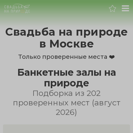
Москва
Свадьба на природе
Банкет
в Москве
Свадьба
Только проверенные места ❤️
Банкетные залы на
День рождения
природе
Выпускной
Подборка из 202
проверенных мест (август
Корпоратив
2026)
Новогодний корпоратив