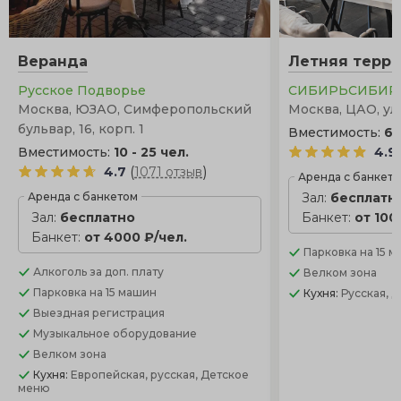
Веранда
Летняя терра
Русское Подворье
СИБИРЬСИБИР
Москва, ЮЗАО, Симферопольский
Москва, ЦАО, ул.
бульвар, 16, корп. 1
Вместимость:
60
Вместимость:
10 - 25 чел.
4.9
(
)
4.7
1071 отзыв
Аренда с банкет
Аренда с банкетом
Зал:
бесплатн
Зал:
бесплатно
Банкет:
от 100
Банкет:
от 4000 ₽/чел.
Парковка
на 15 
Алкоголь
за доп. плату
Велком зона
Парковка
на 15 машин
Кухня:
Русская, 
Выездная регистрация
Музыкальное оборудование
Велком зона
Кухня:
Европейская, русская, Детское
меню