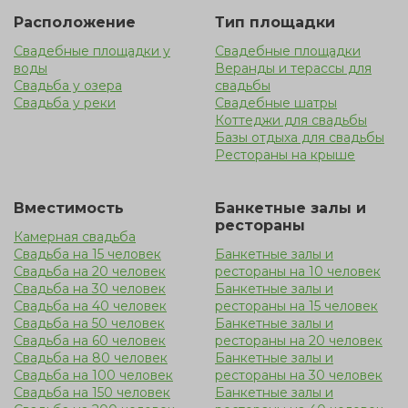
Свадьба на природе в Москве — это красивый и
Расположение
Тип площадки
относительно недорогой вариант. Пышное торжество
Свадебные площадки у
Свадебные площадки
дарит неограниченные возможности, в отличие от
воды
Веранды и терассы для
закрытого помещения. Такая уединенная локация на
Свадьба у озера
свадьбы
природе является прекрасным решением, но следует
Свадьба у реки
Свадебные шатры
Коттеджи для свадьбы
помнить, что на открытой местности гостей может
Базы отдыха для свадьбы
застать дождь, поэтому лучше продумать вариант с
Рестораны на крыше
арендой террасы у воды
Вместимость
Банкетные залы и
рестораны
Камерная свадьба
Свадьба на 15 человек
Банкетные залы и
Свадьба на 20 человек
рестораны на 10 человек
Свадьба на 30 человек
Банкетные залы и
Свадьба на 40 человек
рестораны на 15 человек
Свадьба на 50 человек
Банкетные залы и
Свадьба на 60 человек
рестораны на 20 человек
Свадьба на 80 человек
Банкетные залы и
Свадьба на 100 человек
рестораны на 30 человек
Свадьба на 150 человек
Банкетные залы и