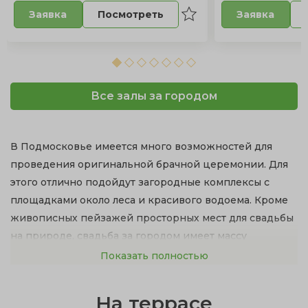
Посмотреть
Заявка
Заявка
Все залы за городом
В Подмосковье имеется много возможностей для
проведения оригинальной брачной церемонии. Для
этого отлично подойдут загородные комплексы с
площадками около леса и красивого водоема. Кроме
живописных пейзажей просторных мест для свадьбы
на природе, свадьба за городом имеет массу
достоинств:
Показать полностью
рестораны с изысканной кухней и первоклассное
На террасе
обслуживание;