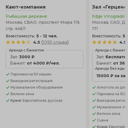
композиции. Зимой этот вариант исключен, в отличие
Кают-компания
Зал «Герцен»
от закрытой террасы.
Рыбацкая деревня
Edge Vinogrado
Москва, СВАО, проспект Мира 119,
Москва, САО, Д
стр. 446/1
171
Вместимость:
5 - 12 чел.
Вместимость:
5 
(
)
4.5
1093 отзыва
4.9
Аренда с банкетом
Аренда с банкет
Зал:
3000 ₽
Зал:
бесплатн
Банкет:
от 4000 ₽/чел.
Банкет:
от 360
Аренда без еды
Парковка
на 50 машин
15000 ₽ за за
Выездная регистрация
Музыкальное оборудование
Алкоголь
за доп.
Велком зона
Парковка
на 150
Кухня:
Европейская, русская
Выездная регис
Музыкальное об
Велком зона
Сцена
Кухня:
Европейск