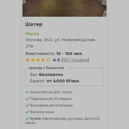
день. Открытая веранда отлично подойдет для
проведения торжества летом в тенистой прохладе
зелени, однако она не сможет уберечь гостей от ветра
и дождя, в отличие от церемонии в шатре.
Шатер
Маска
Москва, ЗАО, ул. Новозаводская,
27в
Вместимость:
10 - 100 чел.
(
)
4.5
967 отзывов
Аренда с банкетом
Зал:
бесплатно
Банкет:
от 4000 ₽/чел.
Алкоголь
за доп. плату
Парковка
на 30 машин
Выездная регистрация
Велком зона
Кухня:
Европейская, русская, Детское
меню