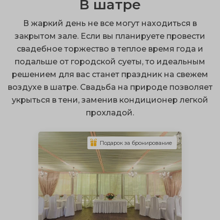
В шатре
можно совместить брачную церемонию и банкет
В жаркий день не все могут находиться в
благодаря выездной регистрации;
закрытом зале. Если вы планируете провести
терраса – это надежное укрытие от непогоды;
свадебное торжество в теплое время года и
подальше от городской суеты, то идеальным
сочные запоминающиеся снимки.
решением для вас станет праздник на свежем
Вы можете провести свадьбу на природе, выбрав
воздухе в шатре. Свадьба на природе позволяет
открытый, закрытый тип постройки, а также
укрыться в тени, заменив кондиционер легкой
встроенную или пристроенную веранду.
прохладой.
Архитектурная конструкция может быть любой
формы на ваш выбор. Уютные веранды для свадьбы
Подарок за бронирование
обустроены сценой, столами, диванами, и могут
защитить присутствующих от холода зимой и жары
летом.
Укрыться от грозы и ливня можно на застекленной
террасе, но там может быть слишком душно в жаркий