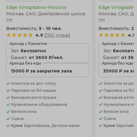
Edge Vinogradovо-Moscow
Edge Vinogrado
Москва, САО, Дмитровское шоссе,
Москва, САО, Д
171
171
Вместимость:
5 - 10 чел.
Вместимость:
25
(
)
4.9
1961 отзыв
4.9
Аренда с банкетом
Аренда с банкет
Зал:
бесплатно
Зал:
бесплатн
Банкет:
от 3600 ₽/чел.
Банкет:
от 360
Аренда без еды
Аренда без еды
15000 ₽ за закрытие зала
35000 ₽ за за
Алкоголь
за доп. плату
Алкоголь
за доп.
Парковка
на 150 машин
Парковка
на 150
Выездная регистрация
Выездная регис
Музыкальное оборудование
Музыкальное об
Велком зона
Велком зона
Сцена
Сцена
Кухня:
Европейская, Детское меню
Кухня:
Европейск