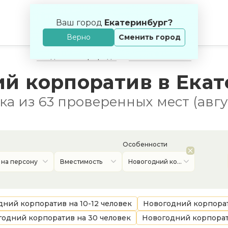
Ваш город
Екатеринбург?
Верно
Сменить город
Свадьба на природе
Банкетные залы
й корпоратив в Ека
а из 63 проверенных мест (авгу
Особенности
 на персону
Вместимость
Новогодний корпоратив
ний корпоратив на 10-12 человек
Новогодний корпорат
одний корпоратив на 30 человек
Новогодний корпорат