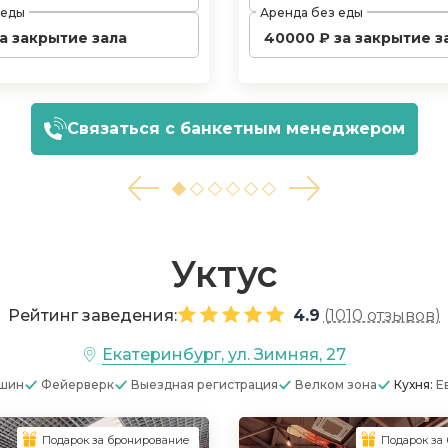
 еды
Аренда без еды
за закрытие зала
40000 ₽ за закрытие з
Связаться с банкетным менеджером
Уктус
Рейтинг заведения:
4.9
(
1010 отзывов
)
Екатеринбург, ул. Зимняя, 27
ашин
Фейерверк
Выездная регистрация
Велком зона
Кухня:
Е
Подарок за бронирование
Подарок за