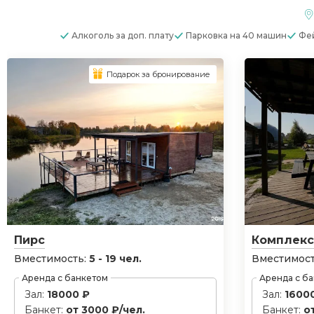
Алкоголь
за доп. плату
Парковка
на 40 машин
Фе
Подарок за бронирование
Пирс
Комплек
Вместимость:
5 - 19 чел.
Вместимост
Аренда с банкетом
Аренда с б
Зал:
18000 ₽
Зал:
1600
Банкет:
от 3000 ₽/чел.
Банкет:
о