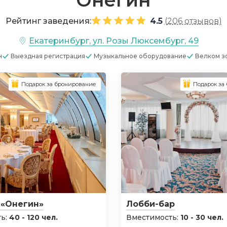
Онегин
Рейтинг заведения:
4.5
(
206 отзывов
)
Екатеринбург, ул. Розы Люксембург, 49
н
Выездная регистрация
Музыкальное оборудование
Велком з
Подарок за бронирование
Подарок за
 «Онегин»
Лобби-бар
ь:
40 - 120 чел.
Вместимость:
10 - 30 чел.