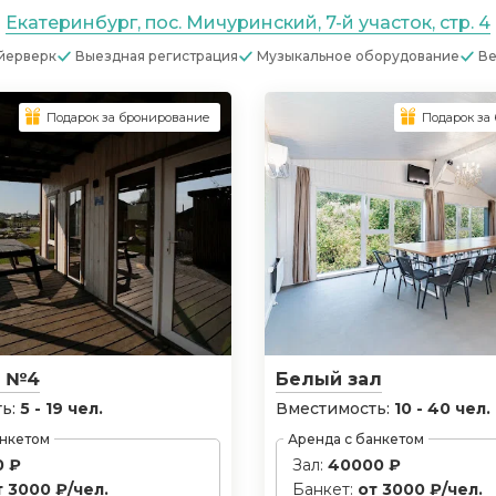
Екатеринбург, пос. Мичуринский, 7-й участок, стр. 4
йерверк
Выездная регистрация
Музыкальное оборудование
Ве
Подарок за бронирование
Подарок за
с №4
Белый зал
ь:
5 - 19 чел.
Вместимость:
10 - 40 чел.
анкетом
Аренда с банкетом
0 ₽
Зал:
40000 ₽
т 3000 ₽/чел.
Банкет:
от 3000 ₽/чел.