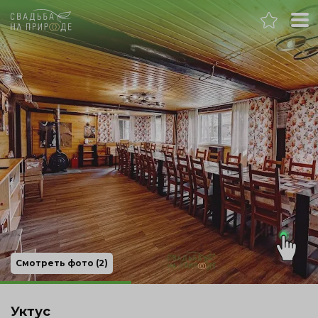
Екатеринбург
Банкет
Свадьба
День рождения
Выпускной
Корпоратив
Смотреть фото (2)
Новогодний корпоратив
Уктус