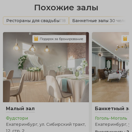
Похожие залы
Рестораны для свадьбы
118
Банкетные залы 30 челове
Подарок за бронирование
П
Малый зал
Банкетный за
Фудстори
Гоголь-Моголь
Екатеринбург, ул. Сибирский тракт,
Екатеринбург, у
12, стр. 2