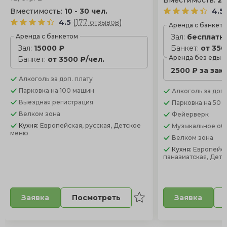
Вместимость:
20
Вместимость:
10 - 30 чел.
4.5
(
)
4.5
177 отзывов
Аренда с банкет
Аренда с банкетом
Зал:
бесплатн
Зал:
15000 ₽
Банкет:
от 350
Аренда без еды
Банкет:
от 3500 ₽/чел.
2500 ₽ за зак
Алкоголь
за доп. плату
Парковка
на 100 машин
Алкоголь
за доп.
Выездная регистрация
Парковка
на 50 
Велком зона
Фейерверк
Кухня:
Европейская, русская, Детское
Музыкальное об
меню
Велком зона
Кухня:
Европейск
паназиатская, Дет
Посмотреть
Заявка
Заявка