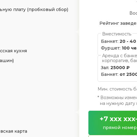
ьную плату (пробковый сбор)
Во
Рейтинг заведе
Вместимость
Банкет:
20 - 40
Фуршет:
100 че
сская кухня
Аренда с банке
машин)
корпоратив, ба
Зал:
25000 ₽
Банкет:
от 2500
Мин. стоимость б
* Возможны измен
на нужную дату 
+7 xxx xxx
прямой номер
вская карта