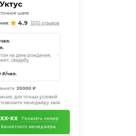
Уктус
сточное шале
4.9
ния:
1010 отзывов
 чел.
л.
том на день рождения,
нкет, свадьбу
 ₽/чел.
анкета:
20000 ₽
ения, для точных условий
позвоните менеджеру зала.
-xx-xx
Показать номер
 банкетного менеджера