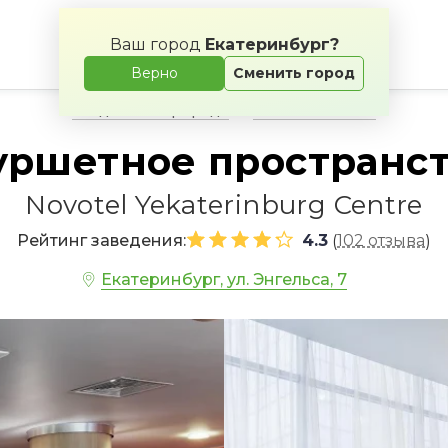
Ваш город
Екатеринбург?
Верно
Сменить город
Свадьба на природе
Банкетные залы
ршетное пространс
Novotel Yekaterinburg Centre
Рейтинг заведения:
4.3
102 отзыва
(
)
Екатеринбург, ул. Энгельса, 7