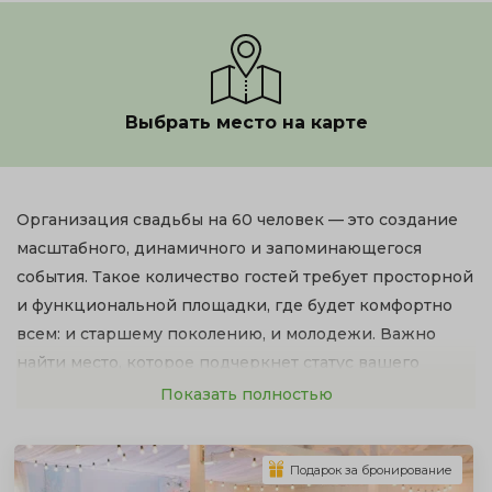
Выбрать место на карте
Организация свадьбы на 60 человек — это создание
масштабного, динамичного и запоминающегося
события. Такое количество гостей требует просторной
и функциональной площадки, где будет комфортно
всем: и старшему поколению, и молодежи. Важно
найти место, которое подчеркнет статус вашего
торжества и будет обладать всей необходимой
Показать полностью
инфраструктурой.
Чтобы вы не тратили недели на просмотр сотен
Подарок за бронирование