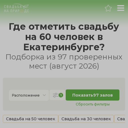
Екатеринбург
Где отметить свадьбу
на 60 человек в
Банкет
Екатеринбурге?
Свадьба
Подборка из 97 проверенных
мест (август 2026)
День рождения
Выпускной
Показать
97 залов
1
Расположение
Корпоратив
Сбросить фильтры
Новогодний корпоратив
Свадьба на 50 человек
Свадьба на 30 человек
Свад