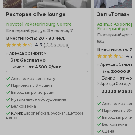
Ресторан olive lounge
Зал «Топаз»
Novotel Yekaterinburg Centre
Azimut Аэропор
Екатеринбург
Екатеринбург, ул. Энгельса, 7
Екатеринбург, у
Вместимость:
20 - 80 чел.
55а
(
)
4.3
102 отзыва
Вместимость:
75
Аренда с банкетом
4.2
Зал:
бесплатно
Аренда с банкет
Банкет:
от 4500 ₽/чел.
Зал:
20000 ₽
Банкет:
от 450
Алкоголь
за доп. плату
Аренда без еды
Парковка
на 3 машин
20000 ₽ за за
Выездная регистрация
Музыкальное оборудование
Алкоголь
за доп.
Велком зона
Парковка
на 354
Кухня:
Европейская, русская, Детское
Выездная регис
меню
Велком зона
Сцена