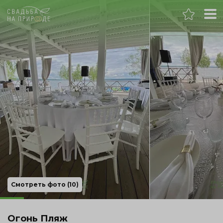
Екатеринбург
Банкет
Свадьба
День рождения
Выпускной
Корпоратив
Смотреть фото (10)
Новогодний корпоратив
Огонь Пляж