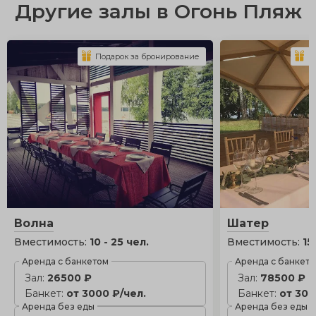
Другие залы в Огонь Пляж
Подарок за бронирование
П
Волна
Шатер
Вместимость:
10 - 25 чел.
Вместимость:
15
Аренда с банкетом
Аренда с банкет
Зал:
26500 ₽
Зал:
78500 ₽
Банкет:
от 3000 ₽/чел.
Банкет:
от 300
Аренда без еды
Аренда без еды