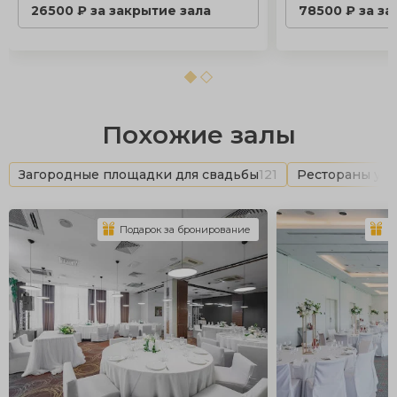
26500 ₽ за закрытие зала
78500 ₽ за за
Похожие залы
Загородные площадки для свадьбы
121
Рестораны у в
Подарок за бронирование
П