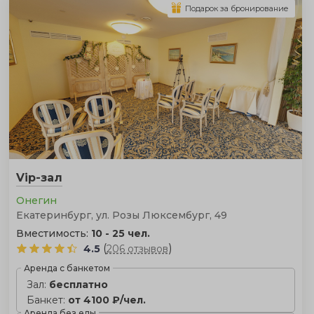
доступ к самым уникальным и атмосферным местам,
Подарок за бронирование
которые невозможно забронировать для большого
банкета. Чтобы помочь вам найти именно такое,
особенное место, мы создали этот каталог. В нем —
только проверенные локации, идеально подходящие
для элегантного ужина в самой теплой компании.
Vip-зал
Онегин
Екатеринбург, ул. Розы Люксембург, 49
Вместимость:
10 - 25 чел.
(
)
4.5
206 отзывов
Аренда с банкетом
Зал:
бесплатно
Банкет:
от 4100 ₽/чел.
Аренда без еды