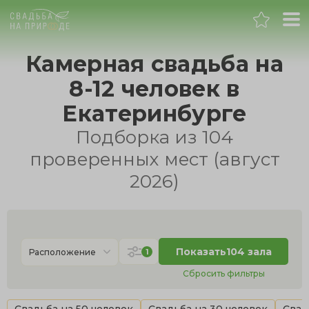
Екатеринбург
Камерная свадьба на
8-12 человек в
Банкет
Екатеринбурге
Свадьба
Подборка из 104
проверенных мест (август
День рождения
2026)
Выпускной
Корпоратив
Показать
104 зала
1
Расположение
Сбросить фильтры
Новогодний корпоратив