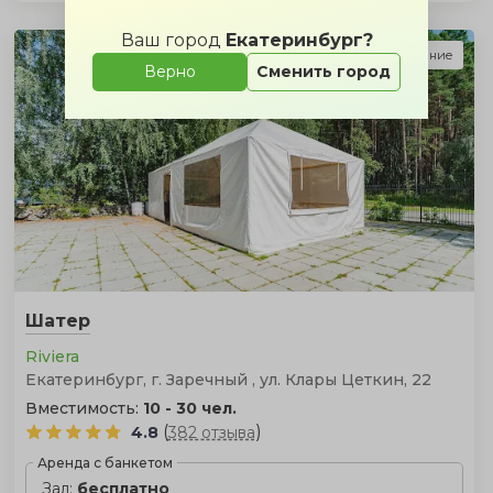
Ваш город
Екатеринбург?
Подарок за бронирование
Верно
Сменить город
Шатер
Riviera
Екатеринбург, г. Заречный , ул. Клары Цеткин, 22
Вместимость:
10 - 30 чел.
(
)
4.8
382 отзыва
Аренда с банкетом
Зал:
бесплатно