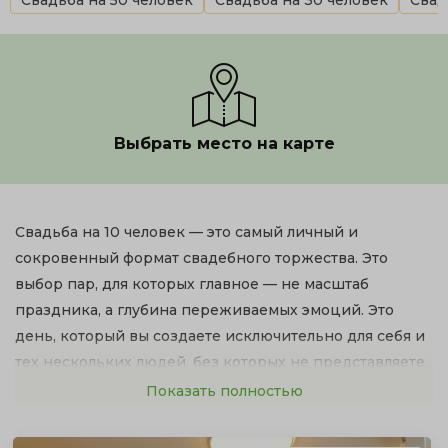
Свадьба на 50 человек
Свадьба на 30 человек
Свад
Выбрать место на карте
Свадьба на 10 человек — это самый личный и
сокровенный формат свадебного торжества. Это
выбор пар, для которых главное — не масштаб
праздника, а глубина переживаемых эмоций. Это
день, который вы создаете исключительно для себя и
тех нескольких людей, без которых не представляете
свою жизнь.
Показать полностью
Такой формат снимает все ограничения и открывает