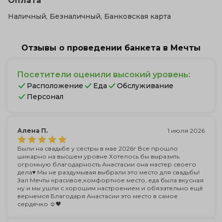
Оплата
Наличный, Безналичный, Банковская карта
Отзывы о проведении банкета в Мечты
Посетители оценили высокий уровень:
Расположение
Еда
Обслуживание
Персонал
Алена П.
1 июля 2026
Были на свадьбе у сестры в мае 2026г Все прошло
шикарно на высшем уровне Хотелось бы выразить
огромную благодарность Анастасии она мастер своего
дела♥️ Мы не раздумывая выбрали это место для свадьбы!
Зал Мечты красивое,комфортное место, еда была вкусная
ну и мы ушли с хорошим настроением и обязательно ещё
вернемся Благодаря Анастасии это место в самое
сердечко ☺️🖤