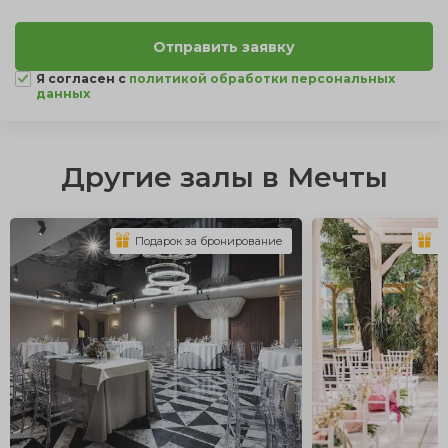
Я согласен с
политикой обработки персональных
данных
Другие залы в Мечты
Подарок за бронирование
П