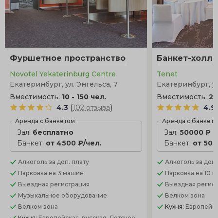
Фуршетное пространство
Банкет-холл
Novotel Yekaterinburg Centre
Tenet
Екатеринбург, ул. Энгельса, 7
Екатеринбург, ул
Вместимость:
10 - 150 чел.
Вместимость:
25
(
)
4.3
102 отзыва
4.9
Аренда с банкетом
Аренда с банкет
Зал:
бесплатно
Зал:
50000 ₽
Банкет:
от 4500 ₽/чел.
Банкет:
от 500
Алкоголь
за доп. плату
Алкоголь
за доп.
Парковка
на 3 машин
Парковка
на 10 
Выездная регистрация
Выездная регис
Музыкальное оборудование
Велком зона
Велком зона
Кухня:
Европейск
Кухня:
Европейская, русская, Детское