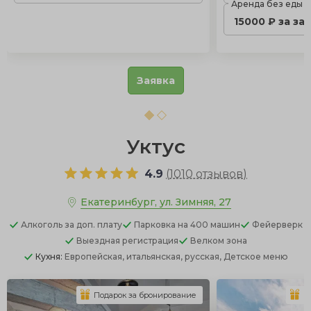
Аренда без еды
15000 ₽ за за
Заявка
Уктус
4.9
(
1010 отзывов
)
Екатеринбург, ул. Зимняя, 27
Алкоголь
за доп. плату
Парковка
на 400 машин
Фейерверк
Выездная регистрация
Велком зона
Кухня:
Европейская, итальянская, русская, Детское меню
Подарок за бронирование
П