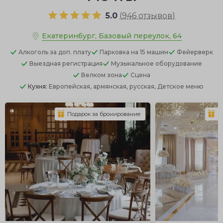
5.0
(
946 отзывов
)
Екатеринбург, Базовый переулок, 64
Алкоголь
за доп. плату
Парковка
на 15 машин
Фейерверк
Выездная регистрация
Музыкальное оборудование
Велком зона
Сцена
Кухня:
Европейская, армянская, русская, Детское меню
Подарок за бронирование
П