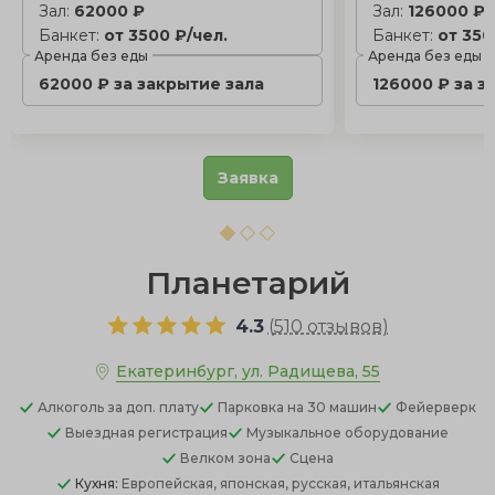
Зал:
62000 ₽
Зал:
126000 ₽
Банкет:
от 3500 ₽/чел.
Банкет:
от 350
Аренда без еды
Аренда без еды
62000 ₽ за закрытие зала
126000 ₽ за з
Заявка
Планетарий
4.3
(
510 отзывов
)
Екатеринбург, ул. Радищева, 55
Алкоголь
за доп. плату
Парковка
на 30 машин
Фейерверк
Выездная регистрация
Музыкальное оборудование
Велком зона
Сцена
Кухня:
Европейская, японская, русская, итальянская