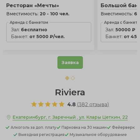
Ресторан «Мечты»
Большой бан
Вместимость:
20 - 100 чел.
Вместимость:
60
Аренда с банкетом
Аренда с банкет
Зал:
бесплатно
Зал:
50000 ₽
Банкет:
от 5000 ₽/чел.
Банкет:
от 450
Заявка
Riviera
4.8
(
382 отзыва
)
Екатеринбург, г. Заречный , ул. Клары Цеткин, 22
Алкоголь
за доп. плату
Парковка
на 30 машин
Фейерверк
Выездная регистрация
Музыкальное оборудование