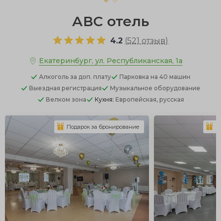
АВС отель
4.2
(
521 отзыв
)
Екатеринбург, ул. Республиканская, 1а
Алкоголь
за доп. плату
Парковка
на 40 машин
Выездная регистрация
Музыкальное оборудование
Велком зона
Кухня:
Европейская, русская
Подарок за бронирование
П