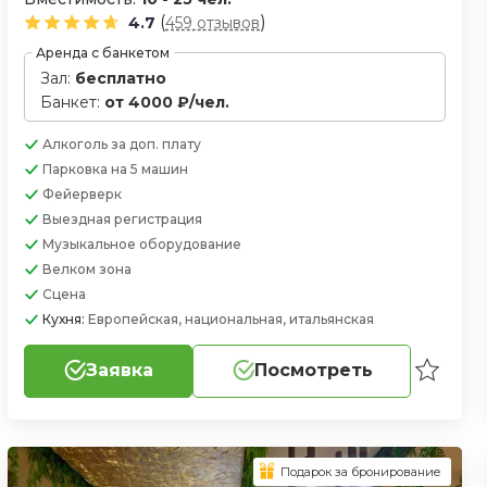
(
)
4.7
459 отзывов
Аренда с банкетом
Зал:
бесплатно
Банкет:
от 4000 ₽/чел.
Алкоголь
за доп. плату
Парковка
на 5 машин
Фейерверк
Выездная регистрация
Музыкальное оборудование
Велком зона
Сцена
Кухня:
Европейская, национальная, итальянская
Заявка
Посмотреть
Подарок за бронирование