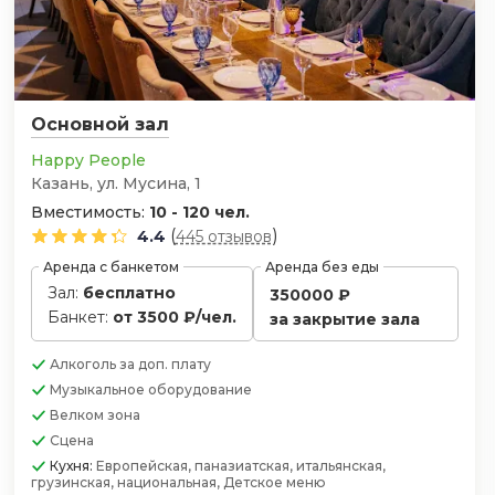
Основной зал
Happy People
Казань, ул. Мусина, 1
Вместимость:
10 - 120 чел.
(
)
4.4
445 отзывов
Аренда с банкетом
Аренда без еды
Зал:
бесплатно
350000 ₽
Банкет:
от 3500 ₽/чел.
за закрытие зала
Алкоголь
за доп. плату
Музыкальное оборудование
Велком зона
Сцена
Кухня:
Европейская, паназиатская, итальянская,
грузинская, национальная, Детское меню