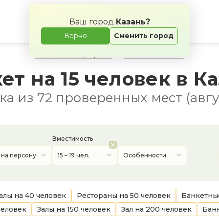
Ваш город
Казань?
Верно
Сменить город
Свадьба на природе
Банкетные залы
ет на 15 человек в К
а из 72 проверенных мест (авгу
Вместимость
 на персону
15 – 19 чел.
Особенности
алы на 40 человек
Рестораны на 50 человек
Банкетные
человек
Залы на 150 человек
Зал на 200 человек
Банк