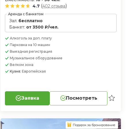
(
)
4.7
402 отзыва
Аренда с банкетом
Зал:
бесплатно
Банкет:
от 3500 ₽/чел.
Алкоголь
за доп. плату
Парковка
на 10 машин
Выездная регистрация
Музыкальное оборудование
Велком зона
Кухня:
Европейская
Заявка
Посмотреть
Подарок за бронирование