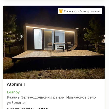
Подарок за бронирование
Atomm l
Lesnoy
Казань, Зеленодольский район, Ильинское село,
ул Зеленая
Вместимость:
1 - 2 чел.