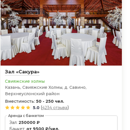
Зал «Сакура»
Свияжские холмы
Казань, ​Свияжские Холмы, д. Савино,
Верхнеуслонский район
Вместимость:
50 - 250 чел.
(
)
5.0
4234 отзыва
Аренда с банкетом
Зал:
250000 ₽
Банкет:
от 9500 ₽/чел.