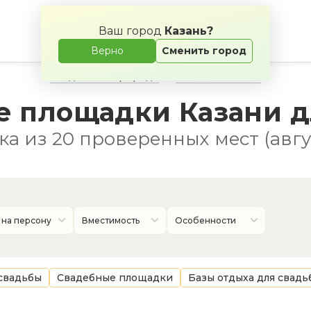
Ваш город
Казань?
Верно
Сменить город
Свадьба на природе
Банкетные залы
е площадки Казани д
а из 20 проверенных мест (авгу
 на персону
Вместимость
Особенности
свадьбы
Свадебные площадки
Базы отдыха для свадь