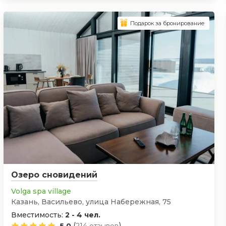
Подарок за бронирование
Озеро сновидений
Volga spa village
Казань, Васильево, улица Набережная, 75
Вместимость:
2 - 4 чел.
(
)
5.0
214 отзывов