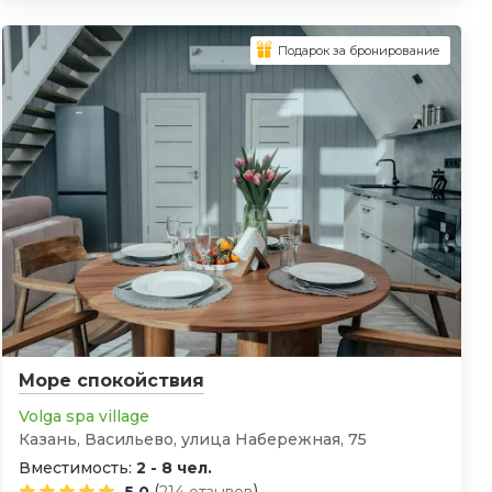
Подарок за бронирование
Море спокойствия
Volga spa village
Казань, Васильево, улица Набережная, 75
Вместимость:
2 - 8 чел.
(
)
5.0
214 отзывов