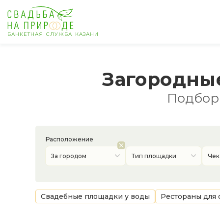
БАНКЕТНАЯ СЛУЖБА КАЗАНИ
Казань
Загородны
Банкет
Подборк
Свадьба
День рождения
Расположение
За городом
Тип площадки
Чек
Выпускной
Корпоратив
Свадебные площадки у воды
Рестораны для 
Новогодний корпоратив